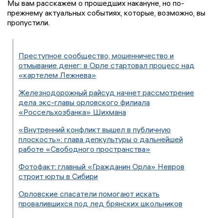
Мы вам расскажем о прошедших накануне, но по-
прежнему актуальных событиях, которые, возможно, вы
пропустили.
Преступное сообщество, мошенничество и
отмывание денег: в Орле стартовал процесс над
«картелем Лежнева»
Железнодорожный райсуд начнет рассмотрение
дела экс-главы орловского филиала
«Россельхозбанка» Шихмана
«Внутренний конфликт вышел в публичную
плоскость»: глава депкультуры о дальнейшей
работе «Свободного пространства»
Фотофакт: главный «Гражданин Орла» Невров
строит юрты в Сибири
Орловские спасатели помогают искать
провалившихся под лед брянских школьников