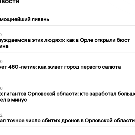
овости
2
 мощнейший ливень
0
уждаемся в этих людях»: как в Орле открыли бюст
ина
30
ет 460-летие: как живет город первого салюта
30
х гигантов Орловской области: кто заработал больш
шел в минус
02
ал точное число сбитых дронов в Орловской области
2