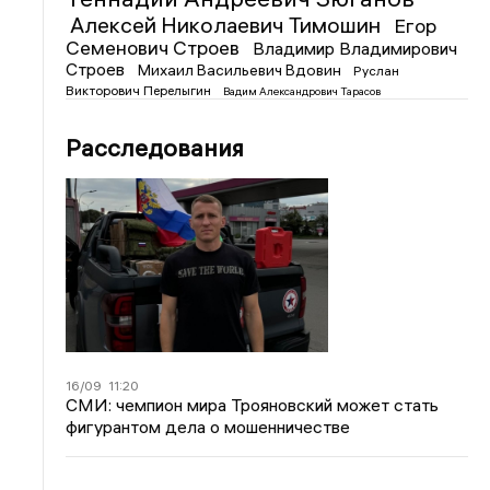
Алексей Николаевич Тимошин
Егор
Семенович Строев
Владимир Владимирович
Строев
Михаил Васильевич Вдовин
Руслан
Викторович Перелыгин
Вадим Александрович Тарасов
Расследования
16/09
11:20
СМИ: чемпион мира Трояновский может стать
фигурантом дела о мошенничестве