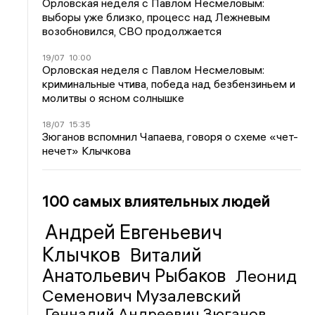
Орловская неделя с Павлом Несмеловым:
выборы уже близко, процесс над Лежневым
возобновился, СВО продолжается
19/07
10:00
Орловская неделя с Павлом Несмеловым:
криминальные чтива, победа над безбензиньем и
молитвы о ясном солнышке
18/07
15:35
Зюганов вспомнил Чапаева, говоря о схеме «чет-
нечет» Клычкова
100 самых влиятельных людей
Андрей Евгеньевич
Клычков
Виталий
Анатольевич Рыбаков
Леонид
Семенович Музалевский
Геннадий Андреевич Зюганов