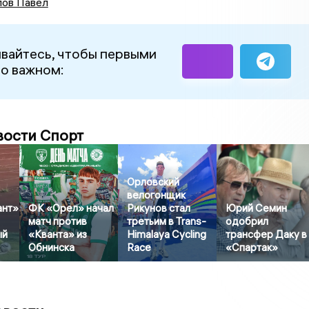
ов Павел
вайтесь, чтобы первыми
 о важном:
вости Спорт
Орловский
велогонщик
ант»
ФК «Орел» начал
Рикунов стал
Юрий Семин
матч против
третьим в Trans-
одобрил
ый
«Кванта» из
Himalaya Cycling
трансфер Даку в
Обнинска
Race
«Спартак»