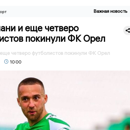
Важная новость
орт
ани и еще четверо
истов покинули ФК Орел
 еще четверо футболистов покинули ФК Орел
10:00