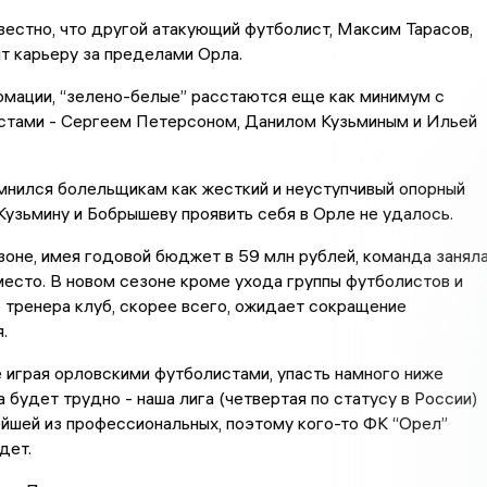
вестно, что другой атакующий футболист, Максим Тарасов,
т карьеру за пределами Орла.
рмации, “зелено-белые” расстаются еще как минимум с
стами - Сергеем Петерсоном, Данилом Кузьминым и Ильей
мнился болельщикам как жесткий и неуступчивый опорный
Кузьмину и Бобрышеву проявить себя в Орле не удалось.
оне, имея годовой бюджет в 59 млн рублей, команда занял
есто. В новом сезоне кроме ухода группы футболистов и
 тренера клуб, скорее всего, ожидает сокращение
.
 играя орловскими футболистами, упасть намного ниже
 будет трудно - наша лига (четвертая по статусу в России)
йшей из профессиональных, поэтому кого-то ФК “Орел”
йдет.