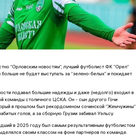
стно “Орловским новостям”, лучший футболист ФК “Орел”
и больше не будет выступать за “зелено-белых” и покидает
ности подавал большие надежды и даже (недолго) входил в
й команды столичного ЦСКА. Он - сын другого Гочи
оторый в прошлом был рекордсменом сочинской “Жемчужины”
забитых голов, а за сборную Грузии забивал Уэльсу.
адший в 2025 году был самым результативным футболистом
выделялся своим классом на фоне партнеров по команде.