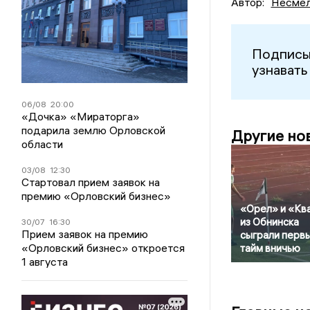
Автор:
Несмел
Подписы
узнавать
06/08
20:00
«Дочка» «Мираторга»
подарила землю Орловской
Другие но
области
03/08
12:30
Стартовал прием заявок на
премию «Орловский бизнес»
«Орел» и «Кв
из Обнинска
30/07
16:30
Прием заявок на премию
сыграли перв
«Орловский бизнес» откроется
тайм вничью
1 августа