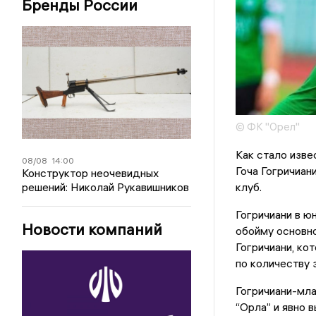
Бренды России
© ФК "Орел"
Как стало изве
08/08
14:00
Гоча Гогричиан
Конструктор неочевидных
клуб.
решений: Николай Рукавишников
Гогричиани в ю
Новости компаний
обойму основно
Гогричиани, к
по количеству 
Гогричиани-мл
“Орла” и явно 