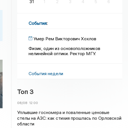
31
1
2
3
4
5
6
События
:
Умер Рем Викторович Хохлов
Физик, один из основоположников
нелинейной оптики. Ректор МГУ.
События недели
Топ 3
08/08
12:00
Уплывшие госномера и поваленные ценовые
стелы на АЗС: как стихия прошлась по Орловской
области