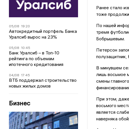
Ранее стало из
тоже продолжи
По нашей инфо
05/08
19:20
Автокредитный портфель Банка
тремя футболи
Уралсиб вырос на 23%
Бобрышевым.
05/08
10:45
Петерсон запо
Банк Уралсиб – в Топ-10
полузащитник, 
рейтинга по объемам
ипотечного кредитования
В минувшем сез
лишь восьмое м
04/08
17:45
ВТБ поддержал строительство
смены главного
новых жилых домов
финансирования
При этом, даже
Бизнес
восьмого места
является слабе
наверняка обо