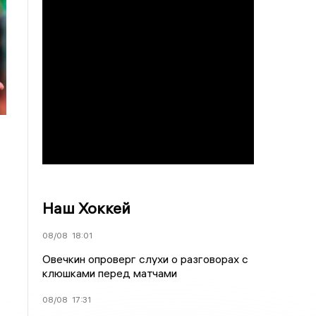
Наш Хоккей
08/08
18:01
Овечкин опроверг слухи о разговорах с
клюшками перед матчами
08/08
17:31