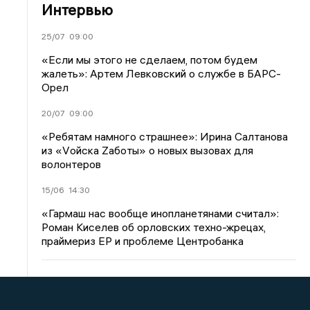
Интервью
25/07
09:00
«Если мы этого не сделаем, потом будем
жалеть»: Артем Левковский о службе в БАРС-
Орел
20/07
09:00
«Ребятам намного страшнее»: Ирина Салтанова
из «Vойска Zаботы» о новых вызовах для
волонтеров
15/06
14:30
«Гармаш нас вообще инопланетянами считал»:
Роман Киселев об орловских техно-жрецах,
праймериз ЕР и проблеме Центробанка