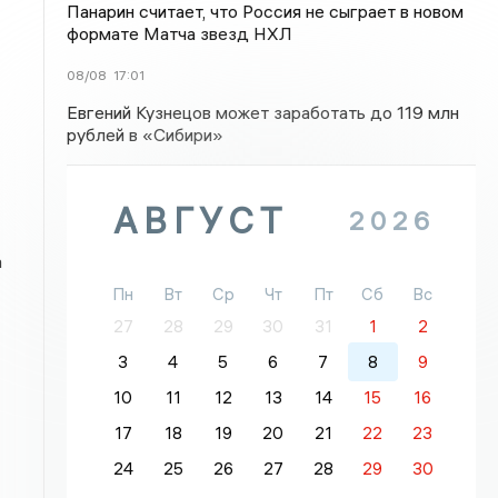
Панарин считает, что Россия не сыграет в новом
формате Матча звезд НХЛ
08/08
17:01
Евгений Кузнецов может заработать до 119 млн
рублей в «Сибири»
АВГУСТ
2026
а
Пн
Вт
Ср
Чт
Пт
Сб
Вс
27
28
29
30
31
1
2
3
4
5
6
7
8
9
10
11
12
13
14
15
16
17
18
19
20
21
22
23
24
25
26
27
28
29
30