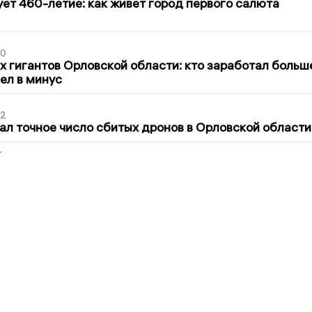
ет 460-летие: как живет город первого салюта
30
х гигантов Орловской области: кто заработал больш
шел в минус
02
ал точное число сбитых дронов в Орловской области
2