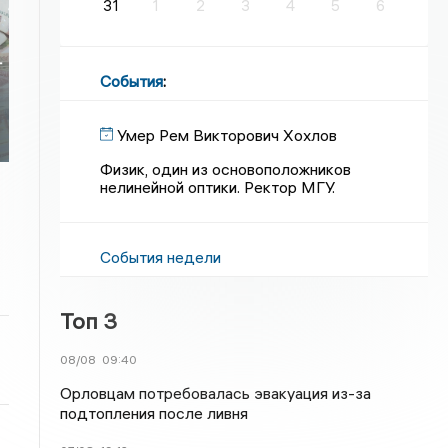
31
1
2
3
4
5
6
т
События
:
Умер Рем Викторович Хохлов
Физик, один из основоположников
нелинейной оптики. Ректор МГУ.
События недели
Топ 3
08/08
09:40
Орловцам потребовалась эвакуация из-за
подтопления после ливня