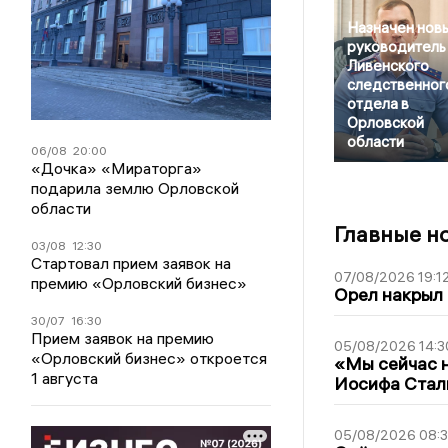
Назначен нов
руководитель
Ливенского
следственног
отдела в
Орловской
области
06/08
20:00
«Дочка» «Мираторга»
подарила землю Орловской
области
Главные н
03/08
12:30
Стартовал прием заявок на
07/08/2026 19:1
премию «Орловский бизнес»
Орел накрыл
30/07
16:30
Прием заявок на премию
05/08/2026 14:3
«Орловский бизнес» откроется
«Мы сейчас н
1 августа
Иосифа Стал
05/08/2026 08: