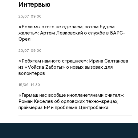
Интервью
25/07
09:00
«Если мы этого не сделаем, потом будем
жалеть»: Артем Левковский о службе в БАРС-
Орел
20/07
09:00
«Ребятам намного страшнее»: Ирина Салтанова
из «Vойска Zаботы» о новых вызовах для
волонтеров
15/06
14:30
«Гармаш нас вообще инопланетянами считал»:
Роман Киселев об орловских техно-жрецах,
праймериз ЕР и проблеме Центробанка