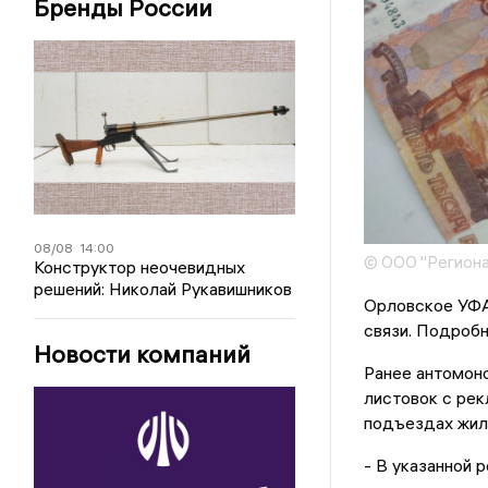
Бренды России
08/08
14:00
© ООО "Региона
Конструктор неочевидных
решений: Николай Рукавишников
Орловское УФА
связи. Подроб
Новости компаний
Ранее антомон
листовок с рек
подъездах жил
- В указанной