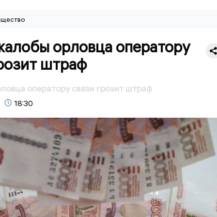
щество
жалобы орловца оператору
розит штраф
ловца оператору связи грозит штраф
18:30