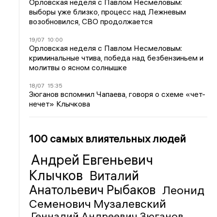
Орловская неделя с Павлом Несмеловым:
выборы уже близко, процесс над Лежневым
возобновился, СВО продолжается
19/07
10:00
Орловская неделя с Павлом Несмеловым:
криминальные чтива, победа над безбензиньем и
молитвы о ясном солнышке
18/07
15:35
Зюганов вспомнил Чапаева, говоря о схеме «чет-
нечет» Клычкова
100 самых влиятельных людей
Андрей Евгеньевич
Клычков
Виталий
Анатольевич Рыбаков
Леонид
Семенович Музалевский
Геннадий Андреевич Зюганов