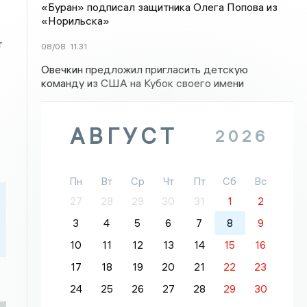
«Буран» подписал защитника Олега Попова из
«Норильска»
т
08/08
11:31
Овечкин предложил пригласить детскую
команду из США на Кубок своего имени
АВГУСТ
2026
Пн
Вт
Ср
Чт
Пт
Сб
Вс
27
28
29
30
31
1
2
3
4
5
6
7
8
9
10
11
12
13
14
15
16
17
18
19
20
21
22
23
24
25
26
27
28
29
30