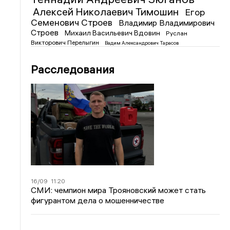
Алексей Николаевич Тимошин
Егор
Семенович Строев
Владимир Владимирович
Строев
Михаил Васильевич Вдовин
Руслан
Викторович Перелыгин
Вадим Александрович Тарасов
Расследования
16/09
11:20
СМИ: чемпион мира Трояновский может стать
фигурантом дела о мошенничестве