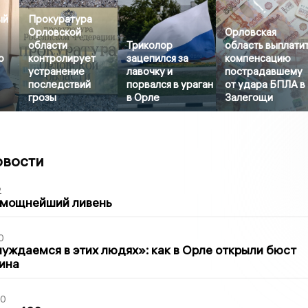
ый
Прокуратура
Орловской
Орловская
области
Триколор
область выплати
о
контролирует
зацепился за
компенсацию
устранение
лавочку и
пострадавшему
последствий
порвался в ураган
от удара БПЛА в
грозы
в Орле
Залегощи
овости
2
 мощнейший ливень
0
уждаемся в этих людях»: как в Орле открыли бюст
ина
30