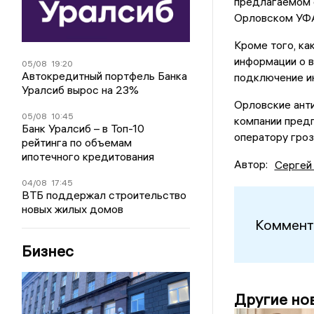
предлагаемом о
Орловском УФ
Кроме того, ка
информации о в
05/08
19:20
Автокредитный портфель Банка
подключение ин
Уралсиб вырос на 23%
Орловские ант
05/08
10:45
компании предп
Банк Уралсиб – в Топ-10
оператору гроз
рейтинга по объемам
ипотечного кредитования
Автор:
Сергей
04/08
17:45
ВТБ поддержал строительство
новых жилых домов
Коммент
Бизнес
Другие но