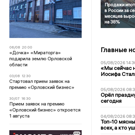
Продажи ипот
в России за с
месяцев выро
на 38%
06/08
20:00
Главные н
«Дочка» «Мираторга»
подарила землю Орловской
05/08/2026 14:3
области
«Мы сейчас н
Иосифа Стал
03/08
12:30
Стартовал прием заявок на
премию «Орловский бизнес»
05/08/2026 08:
Орёл праздну
30/07
16:30
сегодня
Прием заявок на премию
«Орловский бизнес» откроется
1 августа
04/08/2026 08:
Топ-10 мясны
всех, а кто у