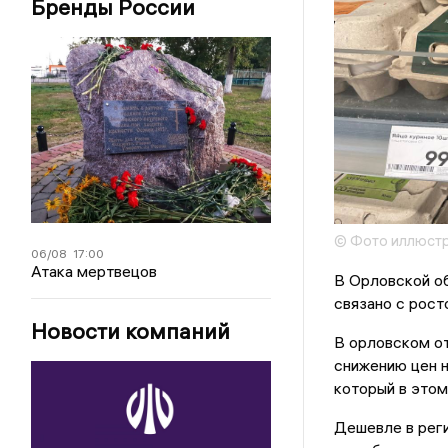
Бренды России
© Фото иллюстр
06/08
17:00
Атака мертвецов
В Орловской об
связано с рост
Новости компаний
В орловском о
снижению цен н
который в этом
Дешевле в реги