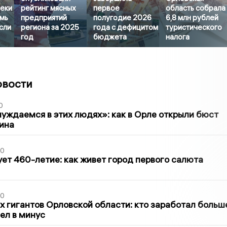
еки
рейтинг мясных
первое
область собрала
емь
предприятий
полугодие 2026
6,8 млн рублей
сли
региона за 2025
года с дефицитом
туристического
год
бюджета
налога
овости
0
уждаемся в этих людях»: как в Орле открыли бюст
ина
30
ет 460-летие: как живет город первого салюта
30
х гигантов Орловской области: кто заработал больш
шел в минус