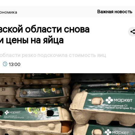
Важная новость
ономика
вской области снова
 цены на яйца
области резко подскочила стоимость яиц
13:00