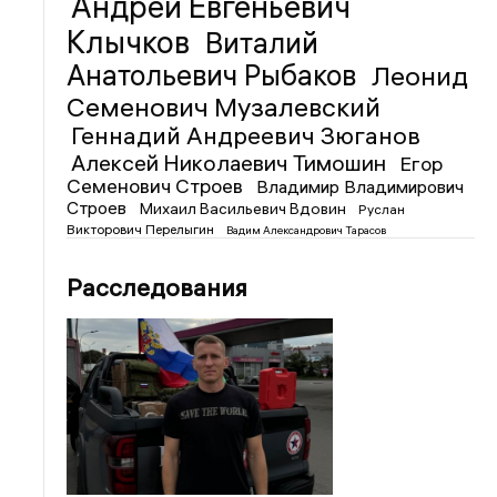
Андрей Евгеньевич
Клычков
Виталий
Анатольевич Рыбаков
Леонид
Семенович Музалевский
Геннадий Андреевич Зюганов
Алексей Николаевич Тимошин
Егор
Семенович Строев
Владимир Владимирович
Строев
Михаил Васильевич Вдовин
Руслан
Викторович Перелыгин
Вадим Александрович Тарасов
Расследования