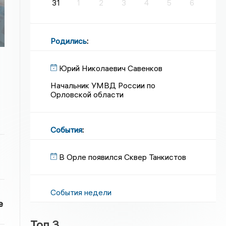
31
1
2
3
4
5
6
Родились
:
Юрий Николаевич Савенков
Начальник УМВД России по
Орловской области
События
:
В Орле появился Сквер Танкистов
События недели
е
Топ 3