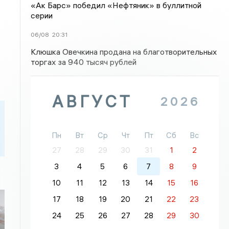
«Ак Барс» победил «Нефтяник» в буллитной
серии
06/08
20:31
Клюшка Овечкина продана на благотворительных
торгах за 940 тысяч рублей
АВГУСТ
2026
Пн
Вт
Ср
Чт
Пт
Сб
Вс
27
28
29
30
31
1
2
3
4
5
6
7
8
9
10
11
12
13
14
15
16
17
18
19
20
21
22
23
24
25
26
27
28
29
30