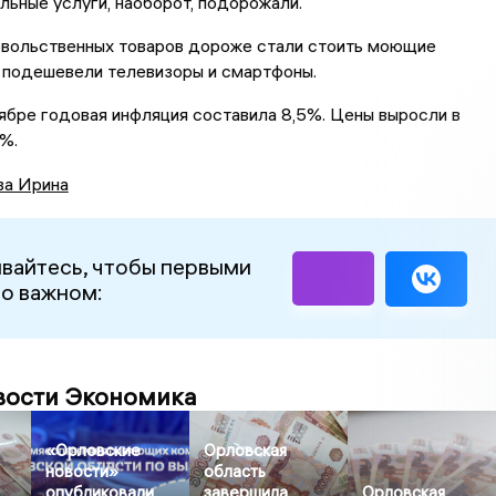
льные услуги, наоборот, подорожали.
вольственных товаров дороже стали стоить моющие
 подешевели телевизоры и смартфоны.
ябре годовая инфляция составила 8,5%. Цены выросли в
%.
ва Ирина
вайтесь, чтобы первыми
 о важном:
вости Экономика
«Орловские
Орловская
новости»
область
опубликовали
завершила
Орловская