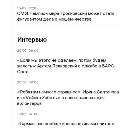
16/09
11:20
СМИ: чемпион мира Трояновский может стать
фигурантом дела о мошенничестве
Интервью
25/07
09:00
«Если мы этого не сделаем, потом будем
жалеть»: Артем Левковский о службе в БАРС-
Орел
20/07
09:00
«Ребятам намного страшнее»: Ирина Салтанова
из «Vойска Zаботы» о новых вызовах для
волонтеров
15/06
14:30
«Гармаш нас вообще инопланетянами считал»: