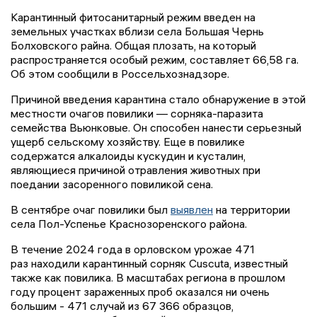
Карантинный фитосанитарный режим введен на
земельных участках вблизи села Большая Чернь
Болховского райна. Общая плозать, на который
распространяется особый режим, составляет 66,58 га.
Об этом сообщили в Россельхознадзоре.
Причиной введения карантина стало обнаружение в этой
местности очагов повилики — сорняка-паразита
семейства Вьюнковые. Он способен нанести серьезный
ущерб сельскому хозяйству. Еще в повилике
содержатся алкалоиды кускудин и кусталин,
являющиеся причиной отравления животных при
поедании засоренного повиликой сена.
В сентябре очаг повилики был
выявлен
на территории
села Пол-Успенье Краснозоренского района.
В течение 2024 года в орловском урожае 471
раз находили карантинный сорняк Cuscuta, известный
также как повилика. В масштабах региона в прошлом
году процент зараженных проб оказался ни очень
большим - 471 случай из 67 366 образцов,