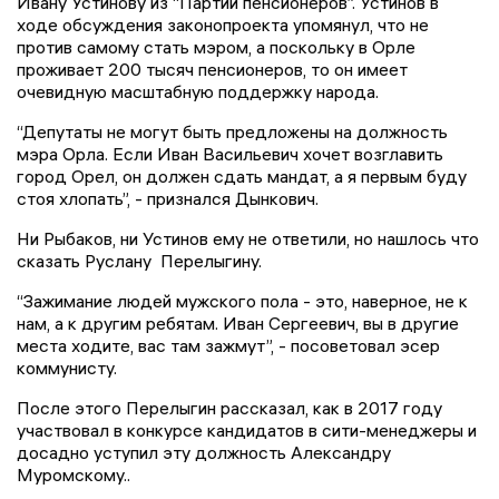
Ивану Устинову из “Партии пенсионеров”. Устинов в
ходе обсуждения законопроекта упомянул, что не
против самому стать мэром, а поскольку в Орле
проживает 200 тысяч пенсионеров, то он имеет
очевидную масштабную поддержку народа.
“Депутаты не могут быть предложены на должность
мэра Орла. Если Иван Васильевич хочет возглавить
город Орел, он должен сдать мандат, а я первым буду
стоя хлопать”, - признался Дынкович.
Ни Рыбаков, ни Устинов ему не ответили, но нашлось что
сказать Руслану Перелыгину.
“Зажимание людей мужского пола - это, наверное, не к
нам, а к другим ребятам. Иван Сергеевич, вы в другие
места ходите, вас там зажмут”, - посоветовал эсер
коммунисту.
После этого Перелыгин рассказал, как в 2017 году
участвовал в конкурсе кандидатов в сити-менеджеры и
досадно уступил эту должность Александру
Муромскому..