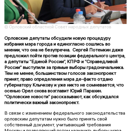
© Орловский областной Совет народных депутатов
Орловские депутаты обсудили новую процедуру
избрания мэра города и единогласно сошлись во
мнении, что она не безупречна. Сергей Потемкин даже
предложил пойти против позиции федерального центра,
а депутаты “Единой России”, КПРФ и “Справедливой
России” выступили за прямые выборы градоначальника.
Тем не менее, большинством голосов законопроект
принят, право определения мэра де-факто отдано
губернатору Клычкову и уже никто не сомневается, что
осенью Орел снова возглавит Юрий Парахин.
“Орловские новости” рассказывают, как обсуждался
политически важный законопроект.
В связи с изменением федерального законодательства
орловским депутатам нужно было принять свой
собственный документ, учитывающий требования
Москвы и позволяющий потом назначить выборы мэра.