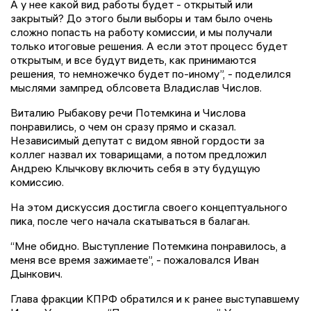
А у нее какой вид работы будет - открытый или
закрытый? До этого были выборы и там было очень
сложно попасть на работу комиссии, и мы получали
только итоговые решения. А если этот процесс будет
открытым, и все будут видеть, как принимаются
решения, то немножечко будет по-иному”, - поделился
мыслями зампред облсовета Владислав Числов.
Виталию Рыбакову речи Потемкина и Числова
понравились, о чем он сразу прямо и сказал.
Независимый депутат с видом явной гордости за
коллег назвал их товарищами, а потом предложил
Андрею Клычкову включить себя в эту будущую
комиссию.
На этом дискуссия достигла своего концептуального
пика, после чего начала скатываться в балаган.
“Мне обидно. Выступление Потемкина понравилось, а
меня все время зажимаете”, - пожаловался Иван
Дынкович.
Глава фракции КПРФ обратился и к ранее выступавшему