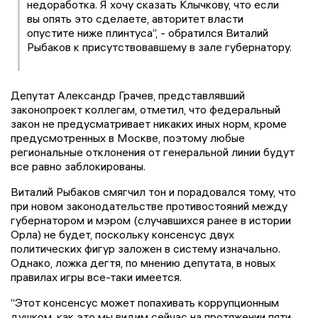
недоработка. Я хочу сказать Клычкову, что если
вы опять это сделаете, авторитет власти
опустите ниже плинтуса”, - обратился Виталий
Рыбаков к присутствовавшему в зале губернатору.
Депутат Александр Грачев, представлявший
законопроект коллегам, отметил, что федеральный
закон не предусматривает никаких иных норм, кроме
предусмотренных в Москве, поэтому любые
региональные отклонения от генеральной линии будут
все равно заблокированы.
Виталий Рыбаков смягчил тон и порадовался тому, что
при новом законодательстве противостояний между
губернатором и мэром (случавшихся ранее в истории
Орла) не будет, поскольку консенсус двух
политических фигур заложен в систему изначально.
Однако, ложка дегтя, по мнению депутата, в новых
правилах игры все-таки имеется.
“Этот консенсус может попахивать коррупционным
душком, как это мы видим сейчас на протяжении пяти