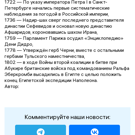
1722 — По указу императора Петра I в Санкт-
Петербурге начались первые систематические
наблюдения за погодой в Российской империи,
1736 — Надир-шах сверг последнего представителя
династии Сефевидов и основал новую династию
Афшаридов, короновавшись шахом Ирана,
1759 — Парламент Парижа осудил «Энциклопедию»
Дени Дидро,
1778 — Утверждён герб Черни, вместе с остальными
гербами Тульского наместничества,
1802 — в ходе Войны второй коалиции в битве при
Абукире британские войска под командованием Ральфа
Эберкромби высадились в Египте с целью положить
конец Египетской экспедиции Наполеона.
Автор:
Комментируйте наши новости: