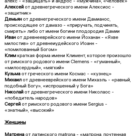
алекс - «защищать» и андрос - «мужчина», «человек»
Алексей
от древнегреческого имени Алексиос -
«защитник»
Демьян
от древнегреческого имени Дамианос,
происходящее от дамазо - «приручать, подчинять,
смирять» либо от имени богини плодородия Дамии
Иван
от древнееврейского имени Йоханан - «Яхве
милостив» от древнеиудейского Иоанн -
«помилованный Богом»
Клим
краткая форма имени Климент, которое произошло
от римского родового имени Clemens - «гуманный»,
«милосердный», «мягкий»
Кузьма
от греческого имени Космас - «кузнец»
Михаил
от древнееврейского имени Михаэль - «равный,
подобный Богу», «испрошенный у Бога»
Николай
от древнегреческого имени Николаос -
«победитель народов»
Сергей
от римского родового имени Sergius -
«знатный», «высокий»
Женщины
Матрена
от латинского matrona - «матрона, почтенная