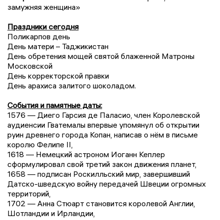
замужняя женщина»
Праздники сегодня
Поликарпов день
День матери – Таджикистан
День обретения мощей святой блаженной Матроны
Московской
День корректорской правки
День арахиса залитого шоколадом.
События и памятные даты:
1576 — Диего Гарсия де Паласио, член Королевской
аудиенсии Гватемалы впервые упомянул об открытии
руин древнего города Копан, написав о нём в письме
королю Фелипе II,
1618 — Немецкий астроном Иоганн Кеплер
сформулировал свой третий закон движения планет,
1658 — подписан Роскилльский мир, завершивший
Датско-шведскую войну передачей Швеции огромных
территорий,
1702 — Анна Стюарт становится королевой Англии,
Шотландии и Ирландии,