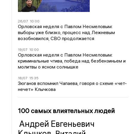
26/07
10:00
Орловская неделя с Павлом Несмеловым:
выборы уже близко, процесс над Лежневым
возобновился, СВО продолжается
19/07
10:00
Орловская неделя с Павлом Несмеловым:
криминальные чтива, победа над безбензиньем и
молитвы о ясном солнышке
18/07
15:35
Зюганов вспомнил Чапаева, говоря о схеме «чет-
нечет» Клычкова
100 самых влиятельных людей
Андрей Евгеньевич
Клычков
Виталий