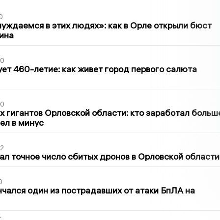
0
уждаемся в этих людях»: как в Орле открыли бюст
ина
30
ет 460-летие: как живет город первого салюта
30
х гигантов Орловской области: кто заработал больш
шел в минус
02
ал точное число сбитых дронов в Орловской области
0
нчался один из пострадавших от атаки БпЛА на
2