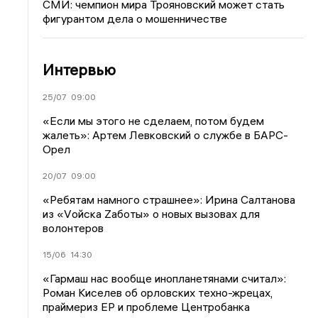
СМИ: чемпион мира Трояновский может стать
фигурантом дела о мошенничестве
Интервью
25/07
09:00
«Если мы этого не сделаем, потом будем
жалеть»: Артем Левковский о службе в БАРС-
Орел
20/07
09:00
«Ребятам намного страшнее»: Ирина Салтанова
из «Vойска Zаботы» о новых вызовах для
волонтеров
15/06
14:30
«Гармаш нас вообще инопланетянами считал»:
Роман Киселев об орловских техно-жрецах,
праймериз ЕР и проблеме Центробанка