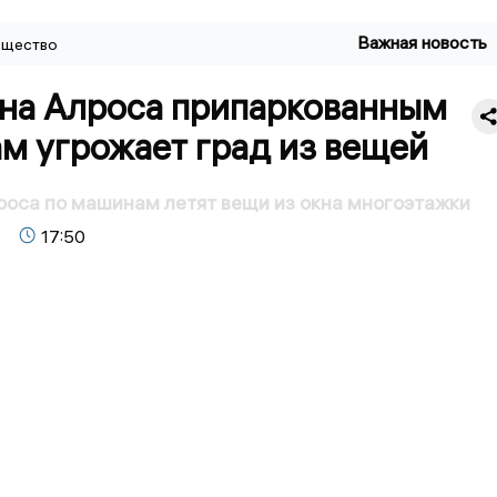
Важная новость
щество
 на Алроса припаркованным
м угрожает град из вещей
роса по машинам летят вещи из окна многоэтажки
17:50