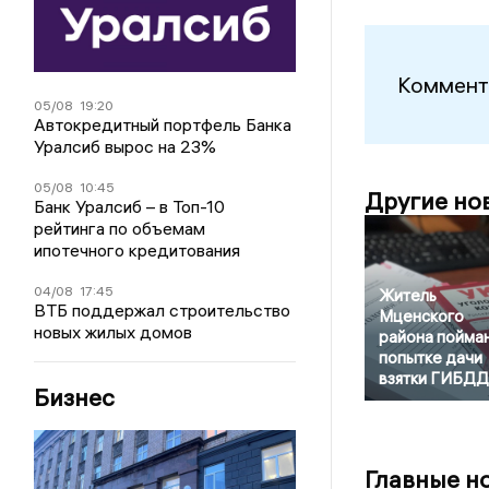
Коммент
05/08
19:20
Автокредитный портфель Банка
Уралсиб вырос на 23%
05/08
10:45
Другие но
Банк Уралсиб – в Топ-10
рейтинга по объемам
ипотечного кредитования
04/08
17:45
Житель
ВТБ поддержал строительство
Мценского
новых жилых домов
района пойман
попытке дачи
взятки ГИБДД
Бизнес
Главные н