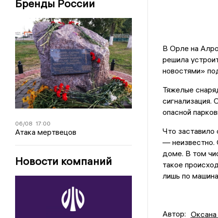
Бренды России
В Орле на Алро
решила устрои
новостями» под
Тяжелые снаря
сигнализация. 
опасной парков
06/08
17:00
Что заставило 
Атака мертвецов
— неизвестно. 
доме. В том чи
Новости компаний
такое происход
лишь по машина
Автор:
Оксана