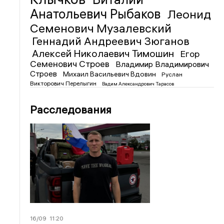
Анатольевич Рыбаков
Леонид
Семенович Музалевский
Геннадий Андреевич Зюганов
Алексей Николаевич Тимошин
Егор
Семенович Строев
Владимир Владимирович
Строев
Михаил Васильевич Вдовин
Руслан
Викторович Перелыгин
Вадим Александрович Тарасов
Расследования
16/09
11:20