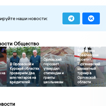
ируйте наши новости:
вости Общество
Гроссмейстер
Екатерина
Ковалевская
Орловский
посетит
В Орловской и
горсовет
Тургеневский
Курской областях
утвердил
шахматный
 на
проверили два
стипендии и
турнир в
млн гектаров на
гранты
Орловской
вредителей
школьникам
области
овости