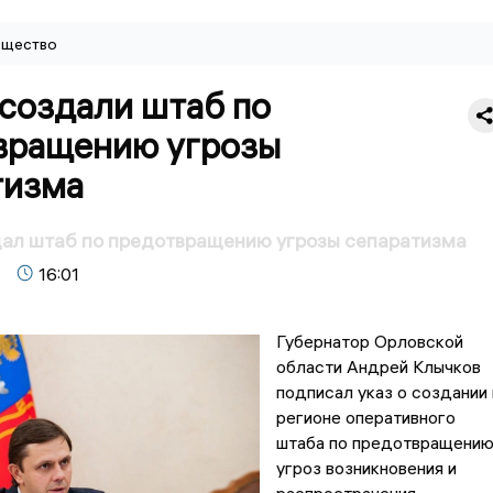
щество
 создали штаб по
вращению угрозы
тизма
дал штаб по предотвращению угрозы сепаратизма
16:01
Губернатор Орловской
области Андрей Клычков
подписал указ о создании 
регионе оперативного
штаба по предотвращени
угроз возникновения и