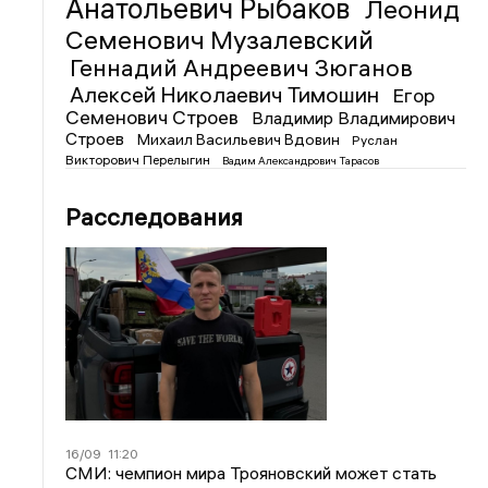
Анатольевич Рыбаков
Леонид
Семенович Музалевский
Геннадий Андреевич Зюганов
Алексей Николаевич Тимошин
Егор
Семенович Строев
Владимир Владимирович
Строев
Михаил Васильевич Вдовин
Руслан
Викторович Перелыгин
Вадим Александрович Тарасов
Расследования
16/09
11:20
СМИ: чемпион мира Трояновский может стать