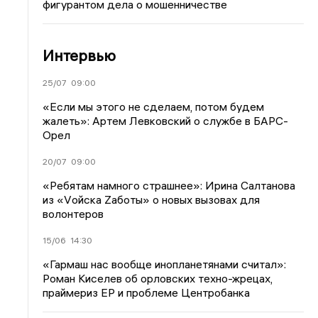
фигурантом дела о мошенничестве
Интервью
25/07
09:00
«Если мы этого не сделаем, потом будем
жалеть»: Артем Левковский о службе в БАРС-
Орел
20/07
09:00
«Ребятам намного страшнее»: Ирина Салтанова
из «Vойска Zаботы» о новых вызовах для
волонтеров
15/06
14:30
«Гармаш нас вообще инопланетянами считал»:
Роман Киселев об орловских техно-жрецах,
праймериз ЕР и проблеме Центробанка