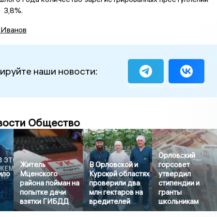
 3,8%.
 Иванов
ируйте наши новости:
вости Общество
Орловский
Житель
В Орловской и
горсовет
ило
Мценского
Курской областях
утвердил
района пойман на
проверили два
стипендии и
попытке дачи
млн гектаров на
гранты
взятки ГИБДД
вредителей
школьникам