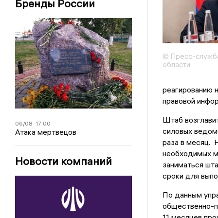
Бренды России
© Пресс-служба
области
реагированию н
правовой инфор
Штаб возглавит
06/08
17:00
силовых ведомс
Атака мертвецов
раза в месяц. 
необходимых м
Новости компаний
заниматься шта
сроки для выпо
По данным упр
общественно-по
11 месяцев про