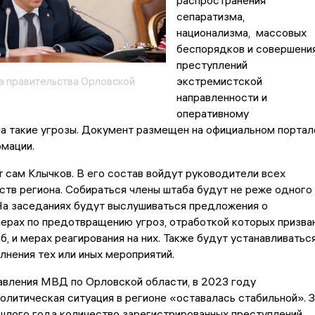
распространения
сепаратизма,
национализма, массовых
беспорядков и совершени
преступлений
экстремистской
 правительства Орловской
направленности и
оперативному
а такие угрозы. Документ размещен на официальном портал
мации.
 сам Клычков. В его состав войдут руководители всех
тв региона. Собираться члены штаба будут не реже одного
На заседаниях будут выслушиваться предложения о
ерах по предотвращению угроз, отработкой которых призва
б, и мерах реагирования на них. Также будут устанавливатьс
лнения тех или иных мероприятий.
авления МВД по Орловской области, в 2023 году
литическая ситуация в регионе «оставалась стабильной». З
шлого года количество зарегистрированных преступлений