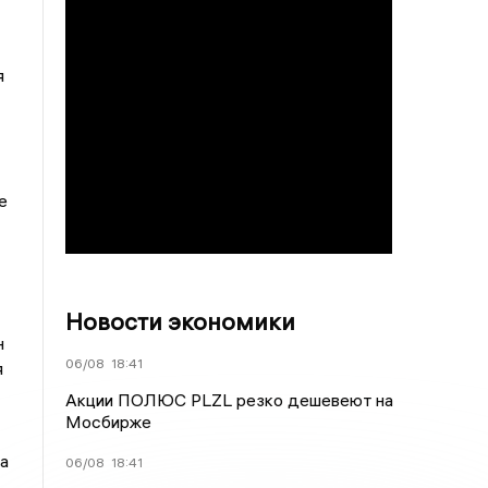
я
е
Новости экономики
н
06/08
18:41
я
Акции ПОЛЮС PLZL резко дешевеют на
Мосбирже
а
06/08
18:41