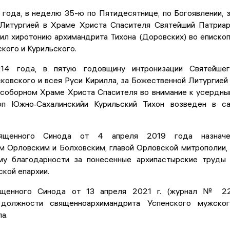
 года, в неделю 35-ю по Пятидесятнице, по Богоявлении, 
Литургией в Храме Христа Спасителя Святейший Патриа
ил хиротонию архимандрита Тихона (Доровских) во еписко
кого и Курильского.
14 года, в пятую годовщину интронизации Святейшег
овского и всея Руси Кирилла, за Божественной Литургией
соборном Храме Христа Спасителя во внимание к усердн
оп Южно‐Сахалинскийи Курильский Тихон возведен в с
ященного Синода от 4 апреля 2019 года назначе
 Орловским и Болховским, главой Орловской митрополии,
у благодарности за понесенные архипастырские труды
кой епархии.
щенного Синода от 13 апреля 2021 г. (журнал № 22
должности священноархимандрита Успенского мужског
а.