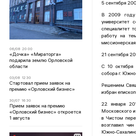
5 сентября 200
В 2009 году 
университет с
специалитет т
работу на те
миссионерская 
06/08
20:00
«Дочка» «Мираторга»
21 сентября 20
подарила землю Орловской
области
С 10 октября
собора г. Южно
03/08
12:30
Стартовал прием заявок на
Решением Свящ
премию «Орловский бизнес»
избран еписко
30/07
16:30
22 января 201
Прием заявок на премию
Московского и 
«Орловский бизнес» откроется
1 августа
в Чистом пере
возглавил чин
Южно‐Сахалинс