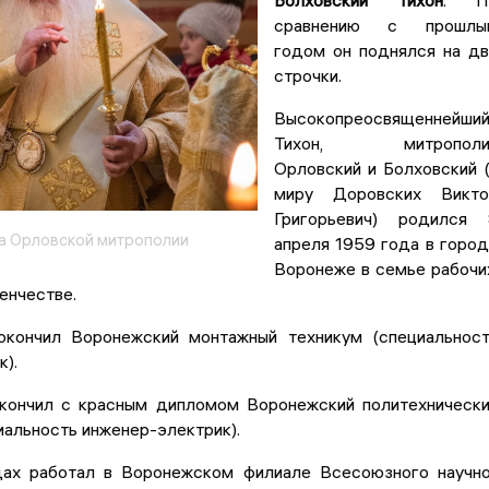
Болховский Тихон
. П
сравнению с прошлы
годом он поднялся на д
строчки.
Высокопреосвященнейши
Тихон, митрополи
Орловский и Болховский 
миру Доровских Викто
Григорьевич) родился 
а Орловской митрополии
апреля 1959 года в горо
Воронеже в семье рабочи
енчестве.
кончил Воронежский монтажный техникум (специальнос
к).
кончил с красным дипломом Воронежский политехническ
иальность инженер-электрик).
ах работал в Воронежском филиале Всесоюзного научн