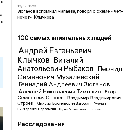
 в
18/07
15:35
на
Зюганов вспомнил Чапаева, говоря о схеме «чет-
е.
нечет» Клычкова
 в
 с
100 самых влиятельных людей
Андрей Евгеньевич
Клычков
Виталий
Анатольевич Рыбаков
Леонид
Семенович Музалевский
Геннадий Андреевич Зюганов
Алексей Николаевич Тимошин
Егор
Семенович Строев
Владимир Владимирович
Строев
Михаил Васильевич Вдовин
Руслан
Викторович Перелыгин
Вадим Александрович Тарасов
Расследования