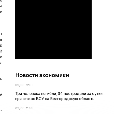
о
м
ве
й
т
(в
р
8
де
х.
Новости экономики
ть
09/08
12:30
Три человека погибли, 34 пострадали за сутки
ий
при атаках ВСУ на Белгородскую область
09/08
11:55
о-