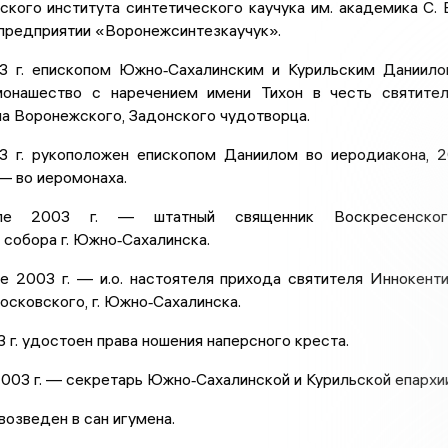
кого института синтетического каучука им. академика С. 
 предприятии «Воронежсинтезкаучук».
3 г. епископом Южно‐Сахалинским и Курильским Даниил
онашество с наречением имени Тихон в честь святите
па Воронежского, Задонского чудотворца.
3 г. рукоположен епископом Даниилом во иеродиакона, 
 — во иеромонаха.
ле 2003 г. — штатный священник Воскресенског
собора г. Южно‐Сахалинска.
е 2003 г. — и.о. настоятеля прихода святителя Иннокент
сковского, г. Южно‐Сахалинска.
3 г. удостоен права ношения наперсного креста.
003 г. — секретарь Южно‐Сахалинской и Курильской епархии
возведен в сан игумена.