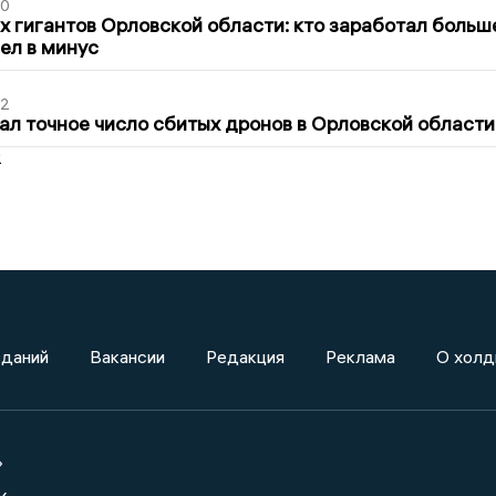
30
х гигантов Орловской области: кто заработал больш
шел в минус
02
ал точное число сбитых дронов в Орловской области
2
зданий
Вакансии
Редакция
Реклама
О холд
»