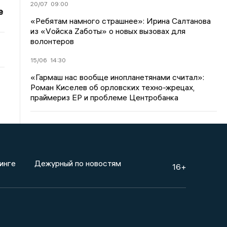
20/07
09:00
е
«Ребятам намного страшнее»: Ирина Салтанова
из «Vойска Zаботы» о новых вызовах для
волонтеров
15/06
14:30
«Гармаш нас вообще инопланетянами считал»:
Роман Киселев об орловских техно-жрецах,
праймериз ЕР и проблеме Центробанка
инге
Дежурный по новостям
16+