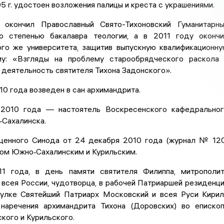
5 г. удостоен возложения палицы и креста с украшениями.
окончил Православный Свято-Тихоновский Гуманитарн
о степенью бакалавра теологии, а в 2011 году оконч
ого же университета, защитив выпускную квалификационн
му: «Взгляды на проблему старообрядческого раскола
деятельность святителя Тихона Задонского».
10 года возведен в сан архимандрита.
 2010 года — настоятель Воскресенского кафедрально
‐Сахалинска.
енного Синода от 24 декабря 2010 года (журнал № 12
пом Южно‐Сахалинским и Курильским.
1 года, в день памяти святителя Филиппа, митрополи
всея России, чудотворца, в рабочей Патриаршей резиденц
улке Святейший Патриарх Московский и всея Руси Кири
 наречения архимандрита Тихона (Доровских) во еписко
кого и Курильского.