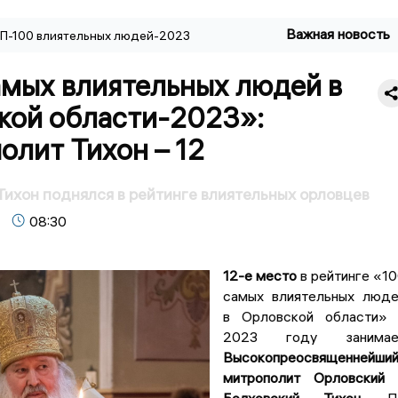
Важная новость
П-100 влиятельных людей-2023
амых влиятельных людей в
кой области-2023»:
олит Тихон – 12
ихон поднялся в рейтинге влиятельных орловцев
08:30
12-е место
в рейтинге «1
самых влиятельных люд
в Орловской области» 
2023 году занимае
Высокопреосвященнейши
митрополит Орловский 