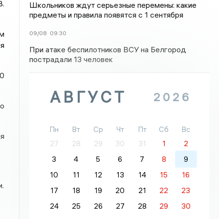
В.
Школьников ждут серьезные перемены: какие
предметы и правила появятся с 1 сентября
ом
09/08
09:30
ля
При атаке беспилотников ВСУ на Белгород
пострадали 13 человек
20
АВГУСТ
2026
о
Пн
Вт
Ср
Чт
Пт
Сб
Вс
ия
27
28
29
30
31
1
2
3
4
5
6
7
8
9
10
11
12
13
14
15
16
.
17
18
19
20
21
22
23
24
25
26
27
28
29
30