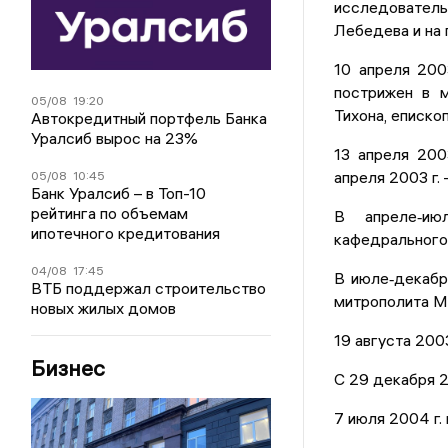
исследовательс
Лебедева и на
10 апреля 200
пострижен в м
05/08
19:20
Тихона, еписко
Автокредитный портфель Банка
Уралсиб вырос на 23%
13 апреля 200
апреля 2003 г.
05/08
10:45
Банк Уралсиб – в Топ-10
рейтинга по объемам
В апреле‐ию
ипотечного кредитования
кафедрального 
04/08
17:45
В июле‐декабр
ВТБ поддержал строительство
митрополита Мо
новых жилых домов
19 августа 200
Бизнес
С 29 декабря 2
7 июля 2004 г. 