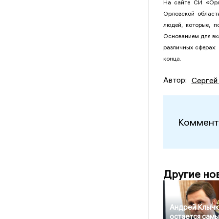
На сайте СИ «Орл
Орловской област
людей, которые, п
Основанием для вкл
различных сферах:
конца.
Автор:
Сергей
Коммент
Другие но
Андрей Клычк
остается сам