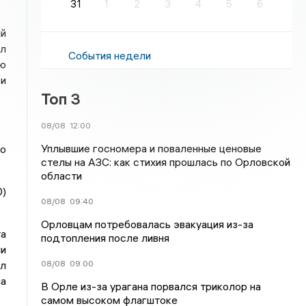
31
1
2
3
4
5
6
ый
ил
События недели
ую
 и
Топ 3
08/08
12:00
Уплывшие госномера и поваленные ценовые
го
стелы на АЗС: как стихия прошлась по Орловской
области
0)
08/08
09:40
Орловцам потребовалась эвакуация из-за
та
подтопления после ливня
ии
08/08
09:00
лл
па
В Орле из-за урагана порвался триколор на
самом высоком флагштоке