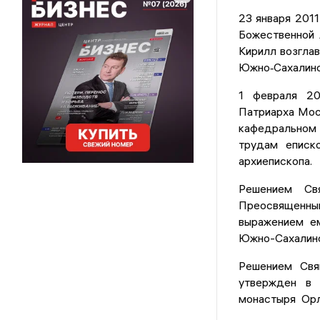
23 января 2011
Божественной 
Кирилл возглав
Южно‐Сахалинс
1 февраля 20
Патриарха Моск
кафедральном 
трудам еписк
архиепископа.
Решением Св
Преосвященным
выражением ем
Южно-Сахалинс
Решением Свя
утвержден в 
монастыря Орл