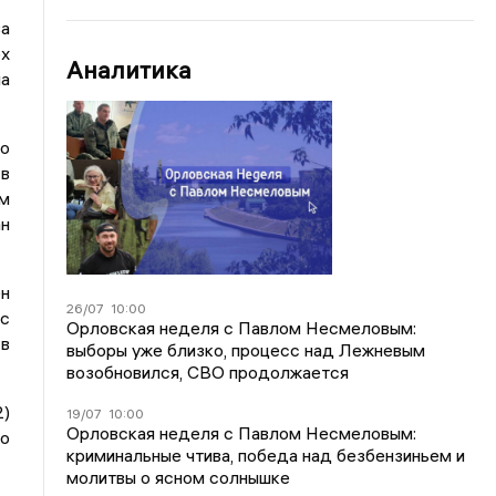
за
рх
Аналитика
па
о
 в
ым
ан
н
26/07
10:00
 с
Орловская неделя с Павлом Несмеловым:
 в
выборы уже близко, процесс над Лежневым
возобновился, СВО продолжается
)
19/07
10:00
Орловская неделя с Павлом Несмеловым:
о
криминальные чтива, победа над безбензиньем и
молитвы о ясном солнышке