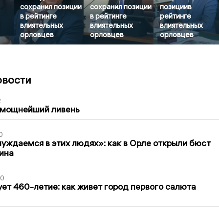
сохранил позиции
сохранил позиции
позициив
в рейтинге
в рейтинге
рейтинге
влиятельных
влиятельных
влиятельных
орловцев
орловцев
орловцев
овости
2
 мощнейший ливень
0
уждаемся в этих людях»: как в Орле открыли бюст
ина
30
ет 460-летие: как живет город первого салюта