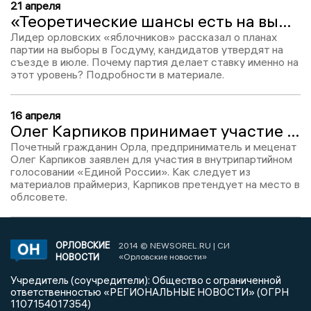
21 апреля
«Теоретические шансы есть на выборах любого уровня»: орловские «яблочники» озвучили планы на грядущие выборы
Лидер орловских «яблочников» рассказал о планах
партии на выборы в Госдуму, кандидатов утвердят на
съезде в июле. Почему партия делает ставку именно на
этот уровень? Подробности в материале.
16 апреля
Олег Карпиков принимает участие в праймериз Единой России
Почетный гражданин Орла, предприниматель и меценат
Олег Карпиков заявлен для участия в внутрипартийном
голосовании «Единой России». Как следует из
материалов праймериз, Карпиков претендует на место в
облсовете.
ОРЛОВСКИЕ
2014 © NEWSOREL.RU | СИ
НОВОСТИ
«Орловские новости»
Учредитель (соучредители): Общество с ограниченной
ответственностью «РЕГИОНАЛЬНЫЕ НОВОСТИ» (ОГРН
1107154017354)