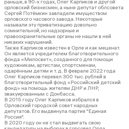
раньше, в 90-х годах, Олег Карпиков и другой
орловский бизнесмен, а ныне депутат облсовета
Сергей Потёмкин завладели имуществом
орловского часового завода. Некоторые
называли эту приватизацию довольно
сомнительной, но надзорные и
правоохранительные органы не нашли в ней
никаких нарушений.
Также Карпиков известен в Орле и как меценат.
Он является учредителем благотворительного
фонда «Милосвет», созданного для помощи
художникам, артистам, спортсменам,
одарённым детям и т. д. В феврале 2022 года
Олег Карпиков перевел 300 тыс. рублей в
благотворительный фонд «Российский детский
фонд» на помощь жителям ДНР и ЛНР,
эвакуированным с Донбасса.
В 2015 году Олег Карпиков избрался в
Орловский городской совет народных
депутатов. Его выдвинула партия "Единая
Россия".
В 2020 году он не стал выдвигать свою
кандидатуру на выборах в горсовет Орла