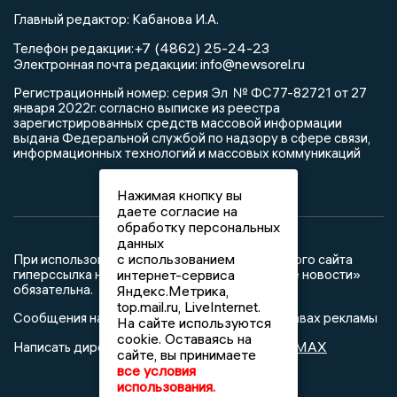
Главный редактор: Кабанова И.А.
+7 (4862) 25-24-23
Телефон редакции:
info@newsorel.ru
Электронная почта редакции:
Регистрационный номер: серия Эл № ФС77-82721 от 27
января 2022г. согласно выписке из реестра
зарегистрированных средств массовой информации
выдана Федеральной службой по надзору в сфере связи,
информационных технологий и массовых коммуникаций
Нажимая кнопку вы
даете согласие на
обработку персональных
данных
с использованием
При использовании любого материала с данного сайта
гиперссылка на Сетевое издание «Орловские новости»
интернет-сервиса
обязательна.
Яндекс.Метрика,
top.mail.ru, LiveInternet.
Сообщения на сером фоне размещены на правах рекламы
На сайте используются
cookie. Оставаясь на
@mazov
MAX
Написать директору в телеграм
или
сайте, вы принимаете
все условия
использования.