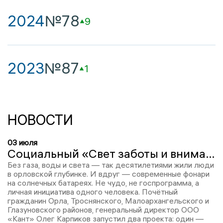
2024
№78
9
2023
№87
1
НОВОСТИ
03 июля
Социальный «Свет заботы и внимания» и патриотический «Мы помним! Мы гордимся!» проекты Олега Карпикова на Орловщине
Без газа, воды и света — так десятилетиями жили люди
в орловской глубинке. И вдруг — современные фонари
на солнечных батареях. Не чудо, не госпрограмма, а
личная инициатива одного человека. Почётный
гражданин Орла, Троснянского, Малоархангельского и
Глазуновского районов, генеральный директор ООО
«Кант» Олег Карпиков запустил два проекта: один —