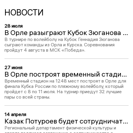
НОВОСТИ
28 июля
В Орле разыграют Кубок Зюганова по волейболу
В турнире по волейболу на Кубок Геннадия Зюганова
сыграют команды из Орла и Курска. Соревнования
пройдут 4 августа в МСК «Победа».
27 июня
В Орле построят временный стадион для финала Кубка России по пляжному волейболу
Временный стадион на 1248 мест построят в Орле для
финала Кубка России по пляжному волейболу, который
пройдет с 8 по 11 июля. На турнир приедут 32 лучшие
пары со всей страны.
14 апреля
Казак Потуроев будет сотрудничать с Казачковой
Региональный департамент физической культуры и
спорта подписал соглашение о сотрудничестве с