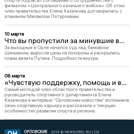
филиалом «Центрального казачьего войска». Об этом
член правительства Елена Казачкова договорилась с
атаманом Михаилом Потуроевым.
10 марта
Что вы пропустили за минувшие выходные?
За выходные в Орле начался суд над банкиром
Шихманом, выросли цены на похороны и раскрылись
планы визита Путина. Подробности внутри.
08 марта
«Чувствую поддержку, помощь и взаимовыручку». Елена Казачкова о себе, работе в правительстве и корфболе
Самый молодой член областного правительства и
руководитель спортивного департамента Елена
Казачкова в интервью “Орловским новостям” вспомнила
свою спортивную карьеру и рассказала о текущих
особенностях развития спорта в регионе.
ОРЛОВСКИЕ
2014 © NEWSOREL.RU | СИ