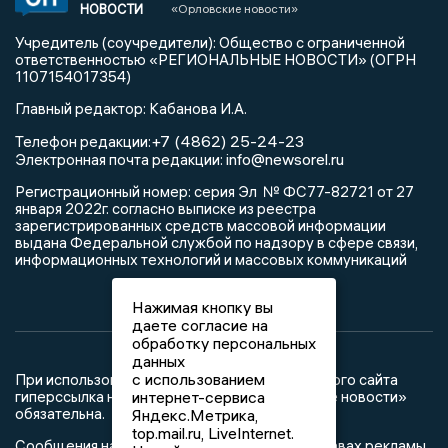
НОВОСТИ
«Орловские новости»
Учредитель (соучредители): Общество с ограниченной
ответственностью «РЕГИОНАЛЬНЫЕ НОВОСТИ» (ОГРН
1107154017354)
Главный редактор: Кабанова И.А.
+7 (4862) 25-24-23
Телефон редакции:
info@newsorel.ru
Электронная почта редакции:
Регистрационный номер: серия Эл № ФС77-82721 от 27
января 2022г. согласно выписке из реестра
зарегистрированных средств массовой информации
выдана Федеральной службой по надзору в сфере связи,
информационных технологий и массовых коммуникаций
Нажимая кнопку вы
даете согласие на
обработку персональных
данных
с использованием
При использовании любого материала с данного сайта
гиперссылка на Сетевое издание «Орловские новости»
интернет-сервиса
обязательна.
Яндекс.Метрика,
top.mail.ru, LiveInternet.
Сообщения на сером фоне размещены на правах рекламы