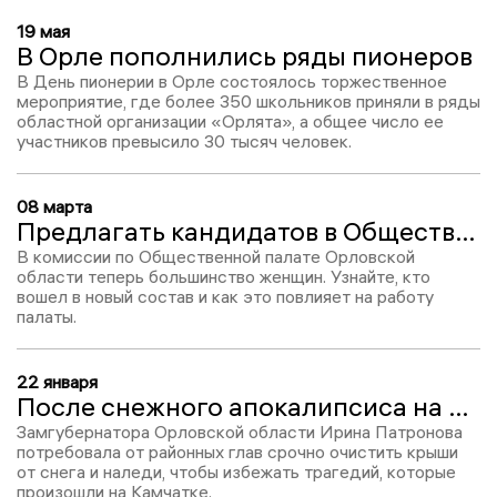
19 мая
В Орле пополнились ряды пионеров
В День пионерии в Орле состоялось торжественное
мероприятие, где более 350 школьников приняли в ряды
областной организации «Орлята», а общее число ее
участников превысило 30 тысяч человек.
08 марта
Предлагать кандидатов в Общественную палату Клычкову будут в основном женщины
В комиссии по Общественной палате Орловской
области теперь большинство женщин. Узнайте, кто
вошел в новый состав и как это повлияет на работу
палаты.
22 января
После снежного апокалипсиса на Камчатке орловские чиновники озаботились расчисткой крыш
Замгубернатора Орловской области Ирина Патронова
потребовала от районных глав срочно очистить крыши
от снега и наледи, чтобы избежать трагедий, которые
произошли на Камчатке.