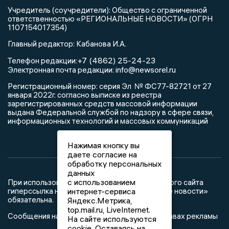
Учредитель (соучредители): Общество с ограниченной
ответственностью «РЕГИОНАЛЬНЫЕ НОВОСТИ» (ОГРН
1107154017354)
Главный редактор: Кабанова И.А.
+7 (4862) 25-24-23
Телефон редакции:
info@newsorel.ru
Электронная почта редакции:
Регистрационный номер: серия Эл № ФС77-82721 от 27
января 2022г. согласно выписке из реестра
зарегистрированных средств массовой информации
выдана Федеральной службой по надзору в сфере связи,
информационных технологий и массовых коммуникаций
Нажимая кнопку вы
даете согласие на
обработку персональных
данных
с использованием
При использовании любого материала с данного сайта
интернет-сервиса
гиперссылка на Сетевое издание «Орловские новости»
обязательна.
Яндекс.Метрика,
top.mail.ru, LiveInternet.
Сообщения на сером фоне размещены на правах рекламы
На сайте используются
cookie. Оставаясь на