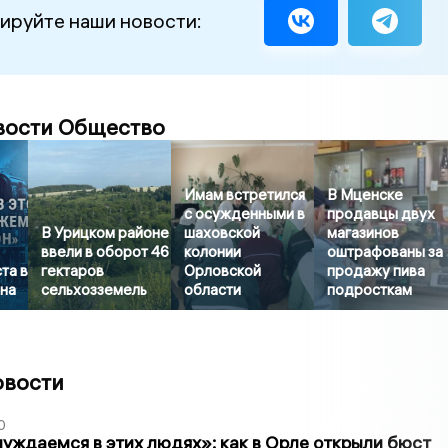
ируйте наши новости:
вости Общество
Имам встретился
В Мценске
с осужденными в
продавцы двух
В Урицком районе
шаховской
магазинов
ввели в оборот 46
колонии
оштрафованы за
та в
гектаров
Орловской
продажу пива
она
сельхозземель
области
подросткам
овости
0
уждаемся в этих людях»: как в Орле открыли бюст