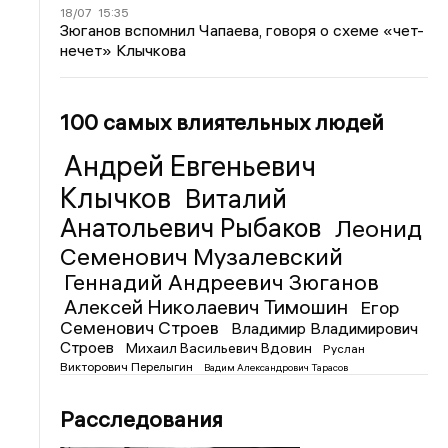
18/07
15:35
Зюганов вспомнил Чапаева, говоря о схеме «чет-
нечет» Клычкова
100 самых влиятельных людей
Андрей Евгеньевич
Клычков
Виталий
Анатольевич Рыбаков
Леонид
Семенович Музалевский
Геннадий Андреевич Зюганов
Алексей Николаевич Тимошин
Егор
Семенович Строев
Владимир Владимирович
Строев
Михаил Васильевич Вдовин
Руслан
Викторович Перелыгин
Вадим Александрович Тарасов
Расследования