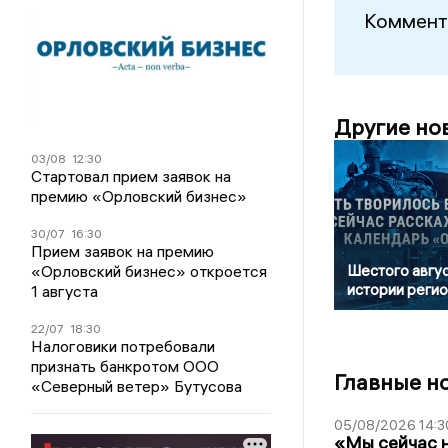
Коммент
Другие но
03/08
12:30
Стартовал прием заявок на
премию «Орловский бизнес»
30/07
16:30
Прием заявок на премию
«Орловский бизнес» откроется
Шестого авгус
истории реги
1 августа
22/07
18:30
Налоговики потребовали
признать банкротом ООО
Главные н
«Северный ветер» Бутусова
05/08/2026 14:3
«Мы сейчас н