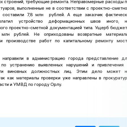
ых строений, требующие ремонта. Неправомерные расходы 
туаров, выполненные не в соответствии с проектно-сметн
 составили 7,8 млн рублей. А еще заказчик фактичес
латил устройство деформационных швов иного, н
ого проектно-сметной документацией типа. Ущерб бюдже
 млн рублей. Не оприходованы возвратные материалы
ри производстве работ по капитальному ремонту мос
 направили в администрацию города представление д
 по устранению выявленных нарушений и привлечения
сти виновных должностных лиц. Этим дело может н
 так как материалы проверки уже направлены в прокурату
асти и УМВД по городу Орлу.