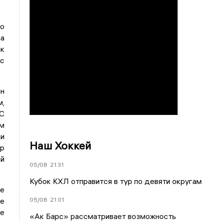
по
а
ак
 с
ан
м,
КС
ем
ки
Наш Хоккей
р
ой
05/08
21:31
Кубок КХЛ отправится в тур по девяти округам
е
05/08
21:01
не
ые
«Ак Барс» рассматривает возможность