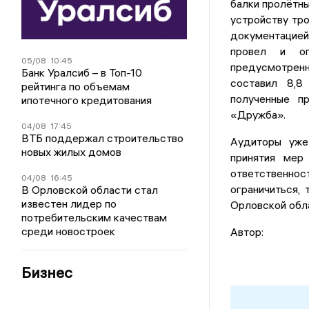
балки пролётн
устройству тро
документацией
провел и оп
05/08
10:45
предусмотренн
Банк Уралсиб – в Топ-10
составил 8,8
рейтинга по объемам
полученные п
ипотечного кредитования
«Дружба».
04/08
17:45
ВТБ поддержал строительство
Аудиторы уже
новых жилых домов
принятия мер
ответственно
04/08
16:45
ограничиться,
В Орловской области стал
известен лидер по
Орловской обл
потребительским качествам
среди новостроек
Автор:
Бизнес