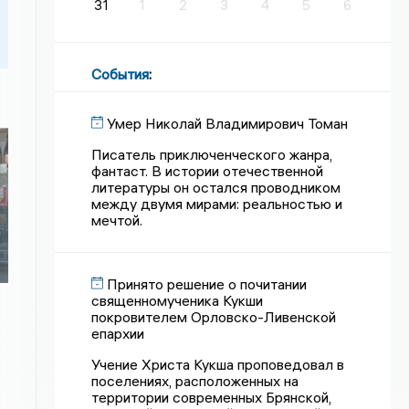
31
1
2
3
4
5
6
События
:
Умер Николай Владимирович Томан
Писатель приключенческого жанра,
фантаст. В истории отечественной
литературы он остался проводником
между двумя мирами: реальностью и
мечтой.
Принято решение о почитании
священномученика Кукши
покровителем Орловско-Ливенской
епархии
Учение Христа Кукша проповедовал в
поселениях, расположенных на
территории современных Брянской,