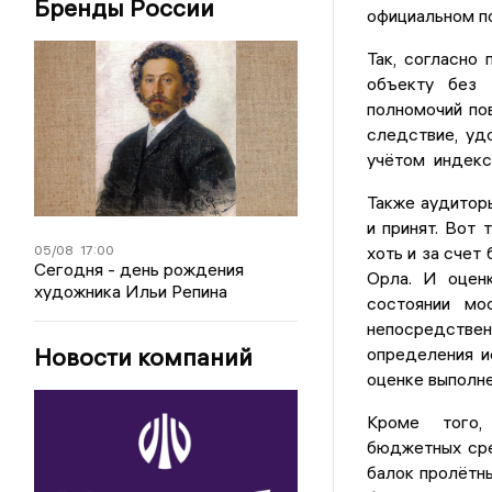
Бренды России
официальном п
Так, согласно
объекту без 
полномочий по
следствие, уд
учётом индексо
Также аудитор
и принят. Вот
05/08
17:00
хоть и за счет
Сегодня - день рождения
Орла. И оцен
художника Ильи Репина
состоянии мо
непосредстве
Новости компаний
определения и
оценке выполне
Кроме того,
бюджетных сре
балок пролётны