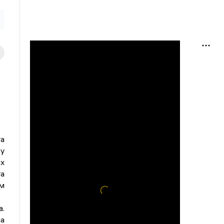
та
у
х
та
м
.
а