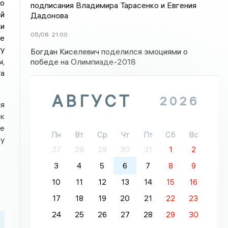
по
подписания Владимира Тарасенко и Евгения
ой
Дадонова
ки
05/08
21:00
е
ту
Богдан Киселевич поделился эмоциями о
,
победе на Олимпиаде-2018
та
АВГУСТ
2026
ля
 к
е
Пн
Вт
Ср
Чт
Пт
Сб
Вс
ру
27
28
29
30
31
1
2
3
4
5
6
7
8
9
10
11
12
13
14
15
16
17
18
19
20
21
22
23
24
25
26
27
28
29
30