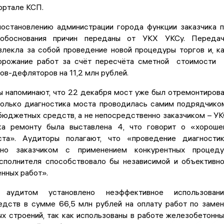
ортале КСП.
 постановлению администрации города функции заказчика 
обоснования причин переданы от УКХ УКСу. Передач
влекла за собой проведение новой процедуры торгов и, к
орожание работ за счёт пересчёта сметной стоимости
в-дефляторов на 11,2 млн рублей.
ы напоминают, что 22 декабря мост уже был отремонтиров
 только диагностика моста проводилась самим подрядчико
 бюджетных средств, а не непосредственно заказчиком – У
ка ремонту была выставлена 4, что говорит о «хорош
ста». Аудиторы полагают, что «проведение диагности
нно заказчиком с применением конкурентных процеду
сполнителя способствовало бы независимой и объективн
нных работ».
 аудитом установлено неэффективное использовани
дств в сумме 66,5 млн рублей на оплату работ по заме
х строений, так как использованы в работе железобетонн