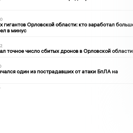
30
х гигантов Орловской области: кто заработал больш
шел в минус
02
ал точное число сбитых дронов в Орловской области
0
нчался один из пострадавших от атаки БпЛА на
2