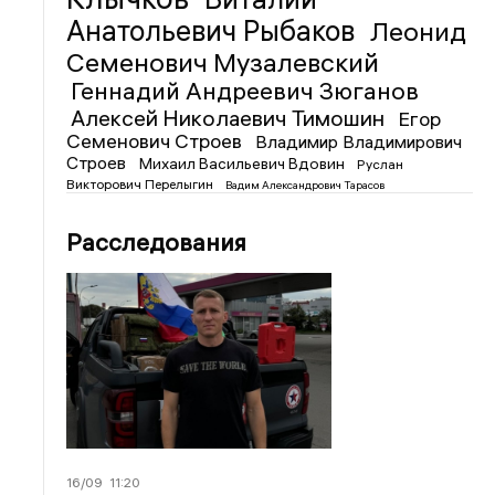
Анатольевич Рыбаков
Леонид
Семенович Музалевский
Геннадий Андреевич Зюганов
Алексей Николаевич Тимошин
Егор
Семенович Строев
Владимир Владимирович
Строев
Михаил Васильевич Вдовин
Руслан
Викторович Перелыгин
Вадим Александрович Тарасов
Расследования
16/09
11:20