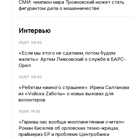
СМИ: чемпион мира Трояновский может стать
фигурантом дела о мошенничестве
Интервью
25/07
09:00
«Если мы этого не сделаем, потом будем
жалеть»: Артем Левковский о службе в БАРС-
Орел
20/07
09:00
«Ребятам намного страшнее»: Ирина Салтанова
из «Vойска Zаботы» о новых вызовах для
волонтеров
15/06
14:30
«Гармаш нас вообще инопланетянами считал»:
Роман Киселев об орловских техно-жрецах,
праймериз ЕР и проблеме Центробанка