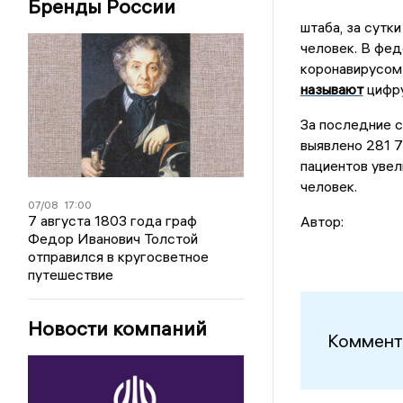
Бренды России
штаба, за сутк
человек. В фед
коронавирусом 
называют
цифру
За последние с
выявлено 281 7
пациентов увел
человек.
07/08
17:00
7 августа 1803 года граф
Автор:
Федор Иванович Толстой
отправился в кругосветное
путешествие
Новости компаний
Коммент