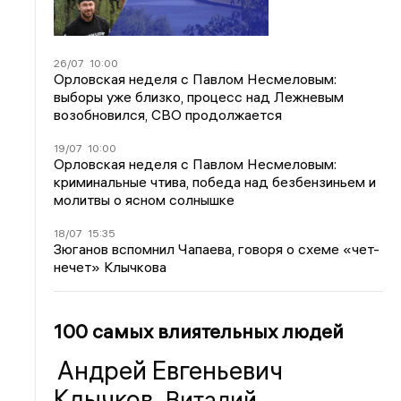
26/07
10:00
Орловская неделя с Павлом Несмеловым:
выборы уже близко, процесс над Лежневым
возобновился, СВО продолжается
19/07
10:00
Орловская неделя с Павлом Несмеловым:
криминальные чтива, победа над безбензиньем и
молитвы о ясном солнышке
18/07
15:35
Зюганов вспомнил Чапаева, говоря о схеме «чет-
нечет» Клычкова
100 самых влиятельных людей
Андрей Евгеньевич
Клычков
Виталий