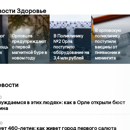
вости Здоровье
В орловскую
лог
Орловцев
В Поликлинику
поликлинику
предупреждают
№2 Орла
поступили
мощь
о первой
поступило
вакцины от
х
магнитной буре в
оборудование на
пневмонии и
новом году
3,4 млн рублей
менингита
овости
0
уждаемся в этих людях»: как в Орле открыли бюст
ина
30
ет 460-летие: как живет город первого салюта