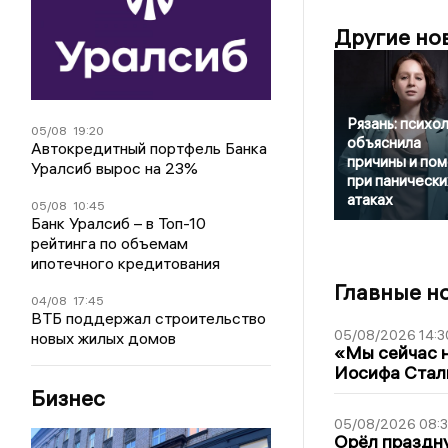
Другие но
Рязань: психо
05/08
19:20
объяснила
Автокредитный портфель Банка
причины и по
Уралсиб вырос на 23%
при панически
атаках
05/08
10:45
Банк Уралсиб – в Топ-10
рейтинга по объемам
ипотечного кредитования
Главные н
04/08
17:45
ВТБ поддержал строительство
05/08/2026 14:3
новых жилых домов
«Мы сейчас н
Иосифа Стал
Бизнес
05/08/2026 08:
Орёл праздну