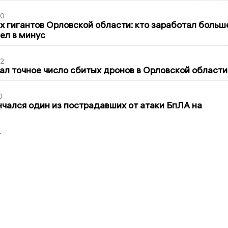
30
х гигантов Орловской области: кто заработал больш
шел в минус
02
ал точное число сбитых дронов в Орловской области
0
нчался один из пострадавших от атаки БпЛА на
2