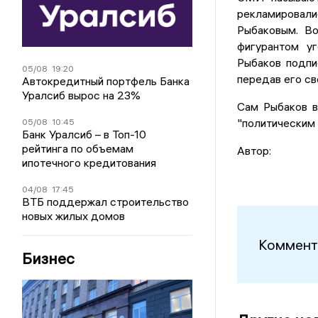
рекламировал
Рыбаковым. Во
фигурантом уг
Рыбаков подпи
05/08
19:20
передав его св
Автокредитный портфель Банка
Уралсиб вырос на 23%
Сам Рыбаков в
"политическим 
05/08
10:45
Банк Уралсиб – в Топ-10
рейтинга по объемам
Автор:
ипотечного кредитования
04/08
17:45
ВТБ поддержал строительство
новых жилых домов
Коммент
Бизнес