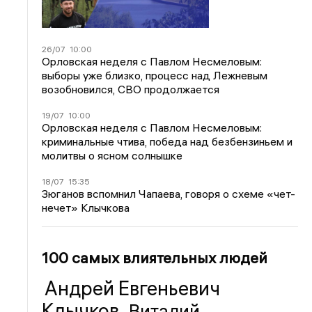
26/07
10:00
Орловская неделя с Павлом Несмеловым:
выборы уже близко, процесс над Лежневым
возобновился, СВО продолжается
19/07
10:00
Орловская неделя с Павлом Несмеловым:
криминальные чтива, победа над безбензиньем и
молитвы о ясном солнышке
18/07
15:35
Зюганов вспомнил Чапаева, говоря о схеме «чет-
нечет» Клычкова
100 самых влиятельных людей
Андрей Евгеньевич
Клычков
Виталий