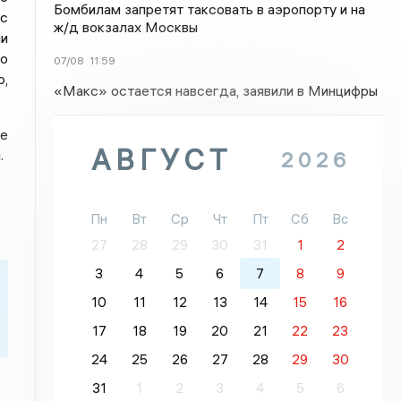
Бомбилам запретят таксовать в аэропорту и на
 с
ж/д вокзалах Москвы
чи
но
07/08
11:59
о,
«Макс» остается навсегда, заявили в Минцифры
ие
АВГУСТ
.
2026
Пн
Вт
Ср
Чт
Пт
Сб
Вс
27
28
29
30
31
1
2
3
4
5
6
7
8
9
10
11
12
13
14
15
16
17
18
19
20
21
22
23
24
25
26
27
28
29
30
31
1
2
3
4
5
6