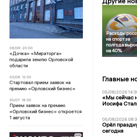
Другие но
Расходы росс
на спорт за
полгода выро
06/08
20:00
на 40%
«Дочка» «Мираторга»
подарила землю Орловской
области
03/08
12:30
Главные н
Стартовал прием заявок на
премию «Орловский бизнес»
05/08/2026 14:3
«Мы сейчас н
30/07
16:30
Иосифа Стал
Прием заявок на премию
«Орловский бизнес» откроется
1 августа
05/08/2026 08:
Орёл праздну
сегодня