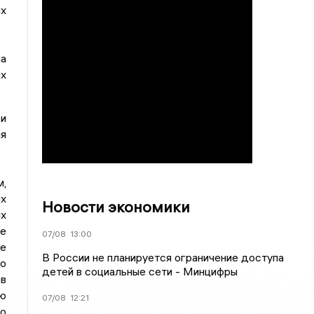
х
а
ых
 и
ия
м,
их
Новости экономики
ях
ье
07/08
13:00
ое
В России не планируется ограничение доступа
но
детей в социальные сети - Минцифры
ов
ую
07/08
12:21
ко