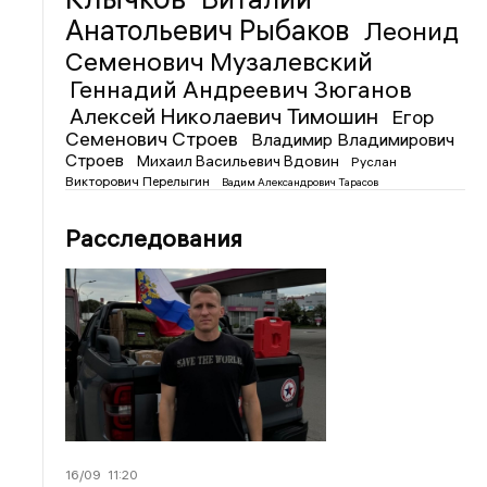
Анатольевич Рыбаков
Леонид
Семенович Музалевский
Геннадий Андреевич Зюганов
Алексей Николаевич Тимошин
Егор
Семенович Строев
Владимир Владимирович
Строев
Михаил Васильевич Вдовин
Руслан
Викторович Перелыгин
Вадим Александрович Тарасов
Расследования
16/09
11:20