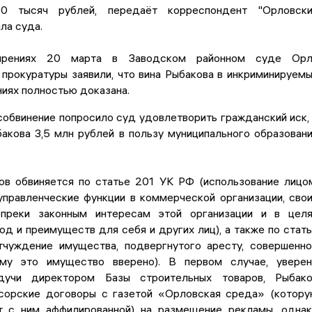
 тысяч рублей, передаёт корреспондент "Орловски
ла суда.
прениях 20 марта в Заводском районном суде Орл
прокуратуры заявили, что вина Рыбакова в инкриминируем
иях полностью доказана.
собвинение попросило суд удовлетворить гражданский иск,
акова 3,5 млн рублей в пользу муниципального образован
ов обвиняется по статье 201 УК РФ (использование лицо
правленческие функции в коммерческой организации, сво
опреки законным интересам этой организации и в цел
од и преимуществ для себя и других лиц), а также по стат
чуждение имущества, подвергнутого аресту, совершенн
ому это имущество вверено). В первом случае, увере
удучи директором Базы строительных товаров, Рыбак
сорские договоры с газетой «Орловская среда» (котор
 с ним аффилированной) на размещение рекламы, одна