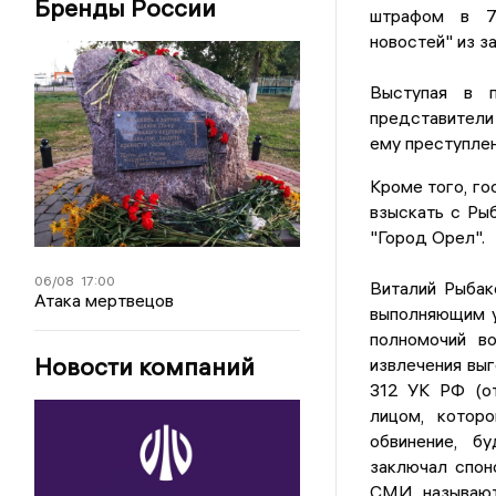
Бренды России
штрафом в 70
новостей" из за
Выступая в 
представители 
ему преступлен
Кроме того, го
взыскать с Рыб
"Город Орел".
06/08
17:00
Виталий Рыбак
Атака мертвецов
выполняющим у
полномочий в
Новости компаний
извлечения выг
312 УК РФ (от
лицом, котор
обвинение, б
заключал спон
СМИ называют