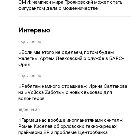
СМИ: чемпион мира Трояновский может стать
фигурантом дела о мошенничестве
Интервью
25/07
09:00
«Если мы этого не сделаем, потом будем
жалеть»: Артем Левковский о службе в БАРС-
Орел
20/07
09:00
«Ребятам намного страшнее»: Ирина Салтанова
из «Vойска Zаботы» о новых вызовах для
волонтеров
15/06
14:30
«Гармаш нас вообще инопланетянами считал»:
Роман Киселев об орловских техно-жрецах,
праймериз ЕР и проблеме Центробанка