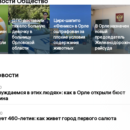
вости Общество
ДПС доставили
Цирк-шапито
тяжело больную
«Феникс» в Орле
В Орле назначен
иян
девочку в
оштрафован за
новый
больницу
плохие условия
председатель
сли
Орловской
содержания
Железнодорожн
области
животных
райсуда
овости
0
уждаемся в этих людях»: как в Орле открыли бюст
ина
30
ет 460-летие: как живет город первого салюта