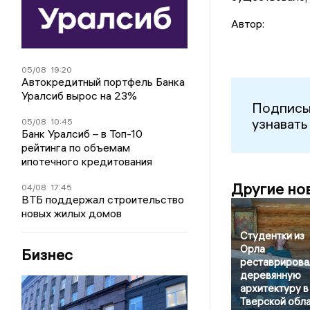
Автор:
05/08
19:20
Автокредитный портфель Банка
Уралсиб вырос на 23%
Подписы
узнавать
05/08
10:45
Банк Уралсиб – в Топ-10
рейтинга по объемам
ипотечного кредитования
Другие но
04/08
17:45
ВТБ поддержал строительство
новых жилых домов
Студентки из
Орла
Бизнес
реставрирова
деревянную
архитектуру в
Тверской обл