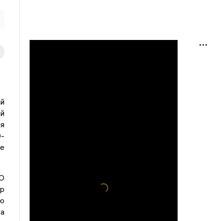
й
й
я
9-
те
ОО
ор
ю
ка