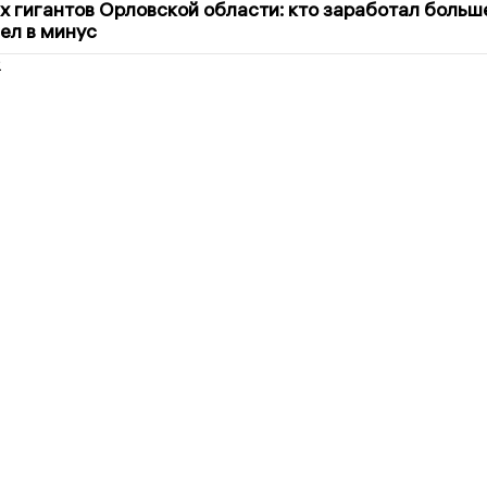
х гигантов Орловской области: кто заработал больш
шел в минус
2