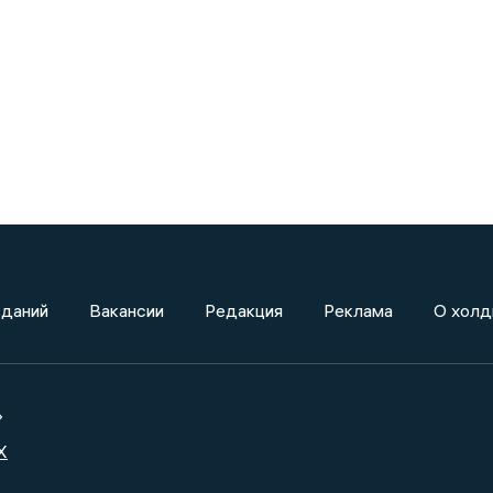
зданий
Вакансии
Редакция
Реклама
О холд
»
X