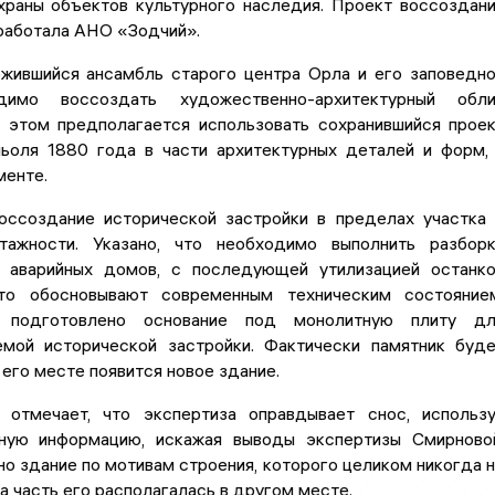
храны объектов культурного наследия. Проект воссоздан
зработала АНО «Зодчий».
ожившийся ансамбль старого центра Орла и его заповедн
димо воссоздать художественно-архитектурный обли
и этом предполагается использовать сохранившийся прое
ньоля 1880 года в части архитектурных деталей и форм,
менте.
оссоздание исторической застройки в пределах участка
тажности. Указано, что необходимо выполнить разбор
 аварийных домов, с последующей утилизацией останк
что обосновывают современным техническим состояние
 подготовлено основание под монолитную плиту дл
емой исторической застройки. Фактически памятник буд
а его месте появится новое здание.
отмечает, что экспертиза оправдывает снос, использ
ную информацию, искажая выводы экспертизы Смирново
о здание по мотивам строения, которого целиком никогда 
а часть его располагалась в другом месте.