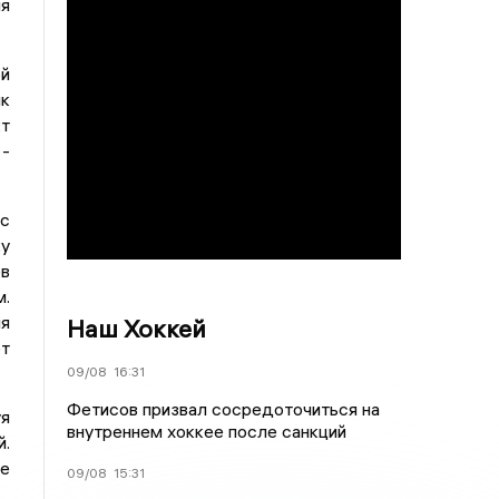
ия
ой
к
кт
 -
 с
ку
ов
м.
я
Наш Хоккей
ет
09/08
16:31
Фетисов призвал сосредоточиться на
уя
внутреннем хоккее после санкций
й.
не
09/08
15:31