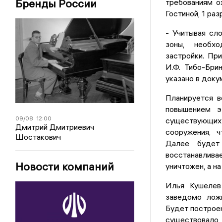
Бренды России
требованиям о
Гостиной, 1 ра
- Учитывая сл
зоны, необхо
застройки. Пр
И.Ф. Тибо-Бри
указано в доку
Планируется в
повышением э
09/08
12:00
существующих
Дмитрий Дмитриевич
сооружения, 
Шостакович
Далее будет
восстанавлива
Новости компаний
уничтожен, а н
Илья Кушелев 
заведомо лож
Будет построен
существовало, 