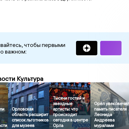
вайтесь, чтобы первыми
 о важном:
вости Культура
Тысячи гостей и
звездные
Орёл увековечи
ли
Орловская
артисты: что
память писателя
область расширит
происходит
Леонида
список льготников
сегодня в центре
Андреева
асти
для музеев
Орла
муралами