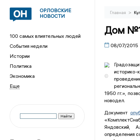
ОРЛОВСКИЕ
>
Главная
Ку
НОВОСТИ
Дом №1
100 самых влиятельных людей
08/07/2015
События недели
Истории
Градозащ
Политика
историко-
Экономика
©
проведени
региональн
1950 гг.», поз
новодел.
Документ
опу
«КомплектСнаб
Яндовский, 
определения с