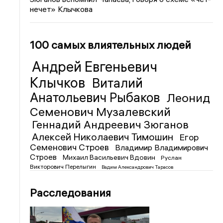
нечет» Клычкова
100 самых влиятельных людей
Андрей Евгеньевич
Клычков
Виталий
Анатольевич Рыбаков
Леонид
Семенович Музалевский
Геннадий Андреевич Зюганов
Алексей Николаевич Тимошин
Егор
Семенович Строев
Владимир Владимирович
Строев
Михаил Васильевич Вдовин
Руслан
Викторович Перелыгин
Вадим Александрович Тарасов
Расследования