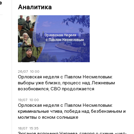
е
Аналитика
26/07
10:00
Орловская неделя с Павлом Несмеловым:
выборы уже близко, процесс над Лежневым
возобновился, СВО продолжается
19/07
10:00
Орловская неделя с Павлом Несмеловым:
криминальные чтива, победа над безбензиньем и
молитвы о ясном солнышке
18/07
15:35
Зюганов вспомнил Чапаева, говоря о схеме «чет-