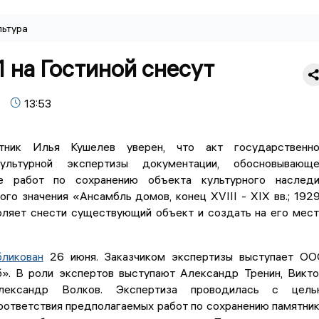
льтура
 на Гостиной снесут
13:53
итник Илья Кушелев уверен, что акт государственно
культурной экспертизы документации, обосновывающе
е работ по сохранению объекта культурного наследи
ого значения «Ансамбль домов, конец XVIII - XIX вв.; 192
воляет снести существующий объект и создать на его мес
бликован
26 июня. Заказчиком экспертизы выступает О
». В роли экспертов выступают Александр Тренин, Викт
Александр Волков. Экспертиза проводилась с цель
оответствия предполагаемых работ по сохранению памятни