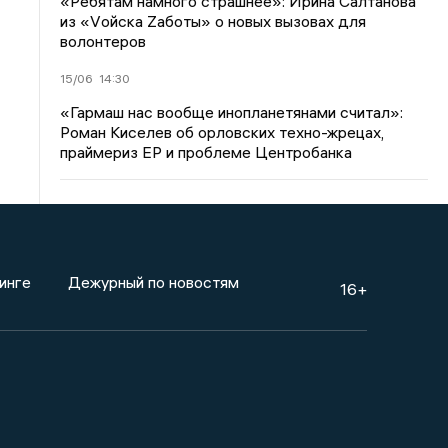
«Ребятам намного страшнее»: Ирина Салтанова
из «Vойска Zаботы» о новых вызовах для
волонтеров
15/06
14:30
«Гармаш нас вообще инопланетянами считал»:
Роман Киселев об орловских техно-жрецах,
праймериз ЕР и проблеме Центробанка
инге
Дежурный по новостям
16+