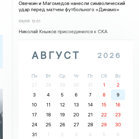
Овечкин и Магомедов нанесли символический
удар перед матчем футбольного «Динамо»
09/08
12:01
Николай Кныжов присоединился к СКА
АВГУСТ
2026
Пн
Вт
Ср
Чт
Пт
Сб
Вс
27
28
29
30
31
1
2
3
4
5
6
7
8
9
10
11
12
13
14
15
16
л
17
18
19
20
21
22
23
24
25
26
27
28
29
30
31
1
2
3
4
5
6