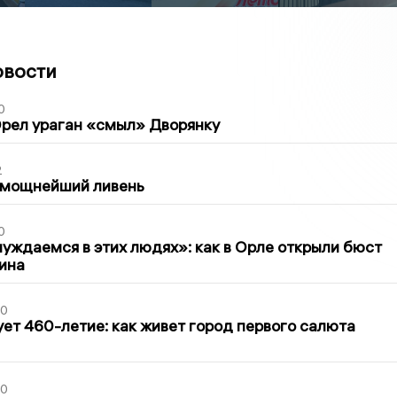
овости
0
рел ураган «смыл» Дворянку
2
 мощнейший ливень
0
уждаемся в этих людях»: как в Орле открыли бюст
ина
30
ет 460-летие: как живет город первого салюта
30