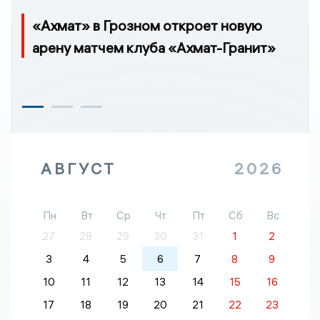
«Ахмат» в Грозном откроет новую
арену матчем клуба «Ахмат-Гранит»
АВГУСТ
2026
Пн
Вт
Ср
Чт
Пт
Сб
Вс
27
28
29
30
31
1
2
3
4
5
6
7
8
9
10
11
12
13
14
15
16
17
18
19
20
21
22
23