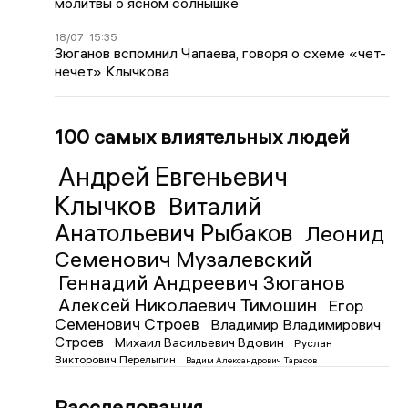
молитвы о ясном солнышке
18/07
15:35
Зюганов вспомнил Чапаева, говоря о схеме «чет-
нечет» Клычкова
100 самых влиятельных людей
Андрей Евгеньевич
Клычков
Виталий
Анатольевич Рыбаков
Леонид
Семенович Музалевский
Геннадий Андреевич Зюганов
Алексей Николаевич Тимошин
Егор
Семенович Строев
Владимир Владимирович
Строев
Михаил Васильевич Вдовин
Руслан
Викторович Перелыгин
Вадим Александрович Тарасов
Расследования