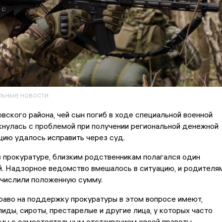
ьные новости
вского района, чей сын погиб в ходе специальной военной
кнулась с проблемой при получении региональной денежной
цию удалось исправить через суд.
 прокуратуре, близким родственникам полагался один
й. Надзорное ведомство вмешалось в ситуацию, и родителя
ечислили положенную сумму.
раво на поддержку прокуратуры в этом вопросе имеют,
лиды, сироты, престарелые и другие лица, у которых часто
мы с самостоятельным отстаиванием своей правоты.