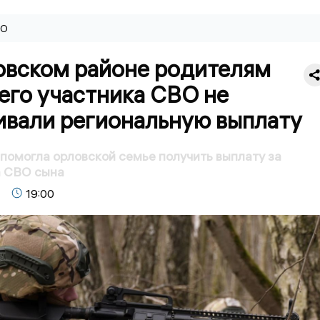
ВО
овском районе родителям
его участника СВО не
ивали региональную выплату
помогла орловской семье получить выплату за
а СВО сына
19:00