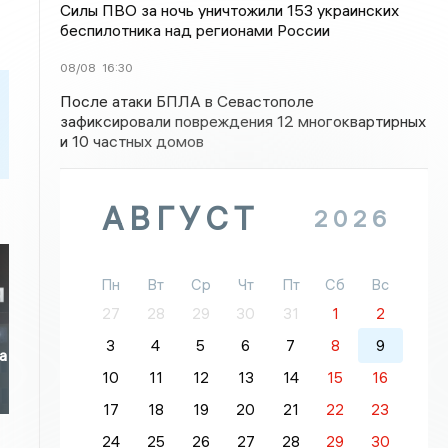
Силы ПВО за ночь уничтожили 153 украинских
беспилотника над регионами России
08/08
16:30
После атаки БПЛА в Севастополе
зафиксировали повреждения 12 многоквартирных
и 10 частных домов
АВГУСТ
2026
Пн
Вт
Ср
Чт
Пт
Сб
Вс
27
28
29
30
31
1
2
3
4
5
6
7
8
9
а
10
11
12
13
14
15
16
17
18
19
20
21
22
23
24
25
26
27
28
29
30