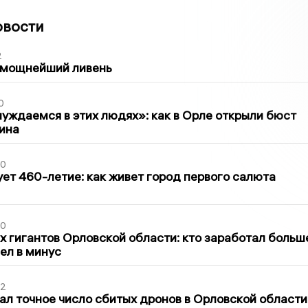
овости
2
 мощнейший ливень
0
уждаемся в этих людях»: как в Орле открыли бюст
ина
30
ет 460-летие: как живет город первого салюта
30
х гигантов Орловской области: кто заработал больш
шел в минус
02
ал точное число сбитых дронов в Орловской области