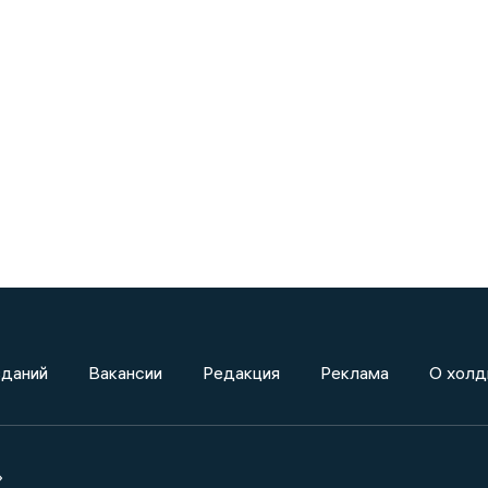
зданий
Вакансии
Редакция
Реклама
О холд
»