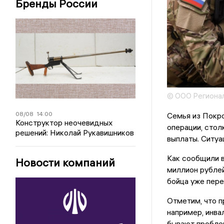
Бренды России
© ООО Регионал
08/08
14:00
Семья из Покро
Конструктор неочевидных
операции, стол
решений: Николай Рукавишников
выплаты. Ситуа
Как сообщили в
Новости компаний
миллион рубле
бойца уже пер
Отметим, что п
например, инва
бывают пробле