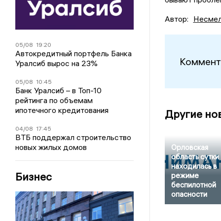
Автор:
Несмел
05/08
19:20
Автокредитный портфель Банка
Коммент
Уралсиб вырос на 23%
05/08
10:45
Банк Уралсиб – в Топ-10
рейтинга по объемам
ипотечного кредитования
Другие но
04/08
17:45
ВТБ поддержал строительство
новых жилых домов
Орловская
область сутки
находилась в
Бизнес
режиме
беспилотной
опасности