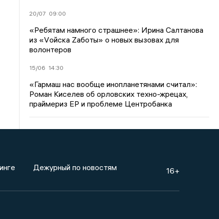
20/07
09:00
«Ребятам намного страшнее»: Ирина Салтанова
из «Vойска Zаботы» о новых вызовах для
волонтеров
15/06
14:30
«Гармаш нас вообще инопланетянами считал»:
Роман Киселев об орловских техно-жрецах,
праймериз ЕР и проблеме Центробанка
инге
Дежурный по новостям
16+