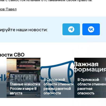
ов Павел
ируйте наши новости:
вости СВО
В Орловской
В Орловской
Главные новости в
области отменили
области отменен
России и мире 8
режим ракетной
ракетная
августа
опасности
опасность