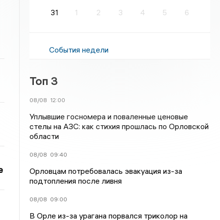
31
1
2
3
4
5
6
События недели
Топ 3
08/08
12:00
Уплывшие госномера и поваленные ценовые
стелы на АЗС: как стихия прошлась по Орловской
области
08/08
09:40
е
Орловцам потребовалась эвакуация из-за
подтопления после ливня
08/08
09:00
В Орле из-за урагана порвался триколор на