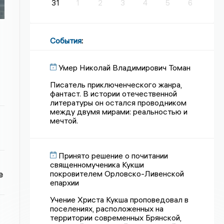
31
1
2
3
4
5
6
События
:
Умер Николай Владимирович Томан
Писатель приключенческого жанра,
фантаст. В истории отечественной
литературы он остался проводником
между двумя мирами: реальностью и
мечтой.
Принято решение о почитании
священномученика Кукши
покровителем Орловско-Ливенской
е
епархии
Учение Христа Кукша проповедовал в
поселениях, расположенных на
территории современных Брянской,