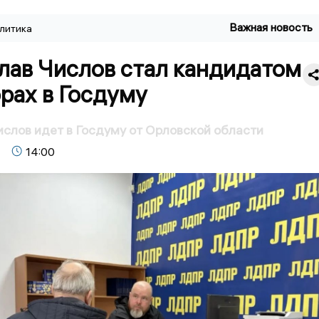
Важная новость
литика
лав Числов стал кандидатом
рах в Госдуму
слов идет в Госдуму от Орловской области
14:00