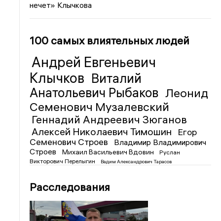
нечет» Клычкова
100 самых влиятельных людей
Андрей Евгеньевич
Клычков
Виталий
Анатольевич Рыбаков
Леонид
Семенович Музалевский
Геннадий Андреевич Зюганов
Алексей Николаевич Тимошин
Егор
Семенович Строев
Владимир Владимирович
Строев
Михаил Васильевич Вдовин
Руслан
Викторович Перелыгин
Вадим Александрович Тарасов
Расследования