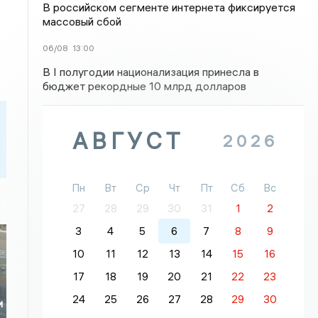
В российском сегменте интернета фиксируется
массовый сбой
06/08
13:00
В I полугодии национализация принесла в
бюджет рекордные 10 млрд долларов
АВГУСТ
2026
Пн
Вт
Ср
Чт
Пт
Сб
Вс
27
28
29
30
31
1
2
3
4
5
6
7
8
9
10
11
12
13
14
15
16
17
18
19
20
21
22
23
е
24
25
26
27
28
29
30
и