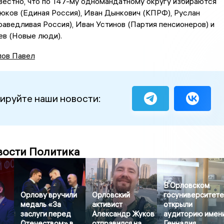
вестно, что по 147-му одномандатному округу избираются
ков (Единая Россия), Иван Дынкович (КПРФ), Руслан
аведливая Россия), Иван Устинов (Партия пенсионеров) и
ев (Новые люди).
ов Павел
ируйте наши новости:
вости Политика
В Орловском
Орлову вручили
Орловский
госуниверситет
медаль «За
активист
открыли
заслуги перед
Александр Жуков
аудиторию имен
Отечеством» в
отправился на
Геннадия