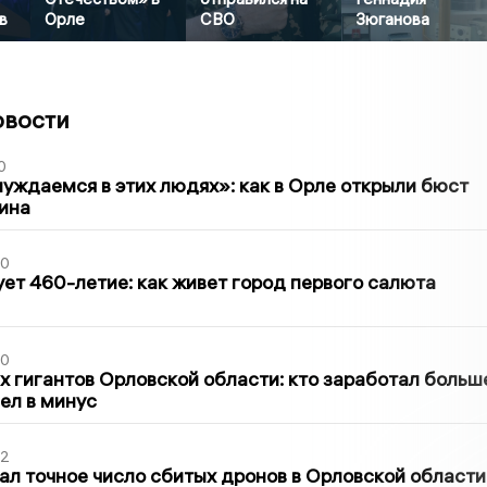
в
Орле
СВО
Зюганова
овости
0
уждаемся в этих людях»: как в Орле открыли бюст
ина
30
ет 460-летие: как живет город первого салюта
30
х гигантов Орловской области: кто заработал больш
шел в минус
02
ал точное число сбитых дронов в Орловской области