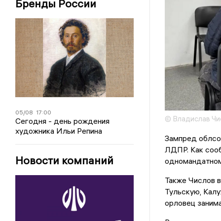
Бренды России
05/08
17:00
© Владислав Чи
Сегодня - день рождения
художника Ильи Репина
Зампред облсо
ЛДПР. Как сооб
Новости компаний
одномандатному
Также Числов 
Тульскую, Калу
орловец занима