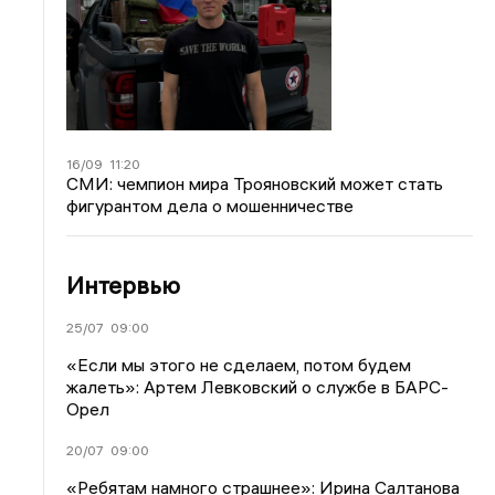
16/09
11:20
СМИ: чемпион мира Трояновский может стать
фигурантом дела о мошенничестве
Интервью
25/07
09:00
«Если мы этого не сделаем, потом будем
жалеть»: Артем Левковский о службе в БАРС-
Орел
20/07
09:00
«Ребятам намного страшнее»: Ирина Салтанова