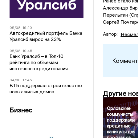
Ранее стало из
Александр Бирю
Перелыгин (Спр
Сергей Почтар
05/08
19:20
Автокредитный портфель Банка
Автор:
Несмел
Уралсиб вырос на 23%
05/08
10:45
Банк Уралсиб – в Топ-10
Коммент
рейтинга по объемам
ипотечного кредитования
04/08
17:45
ВТБ поддержал строительство
новых жилых домов
Другие но
Орловские
Бизнес
коммунисты
поддержали
кредитные
каникулы для
продавцов