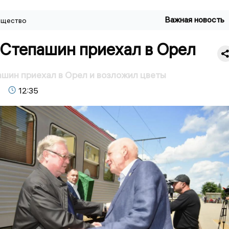
Важная новость
щество
 Степашин приехал в Орел
шин приехал в Орел и возложил цветы
12:35