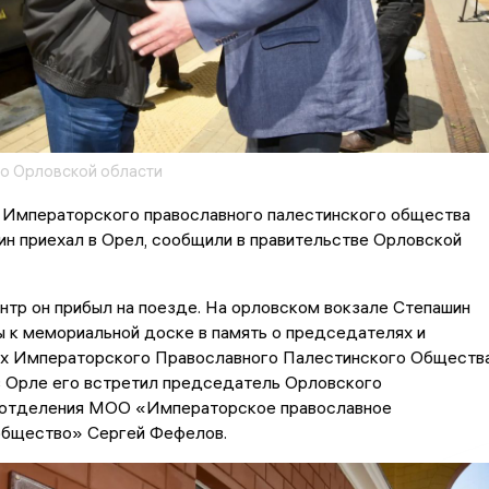
о Орловской области
Императорского православного палестинского общества
н приехал в Орел, сообщили в правительстве Орловской
нтр он прибыл на поезде. На орловском вокзале Степашин
 к мемориальной доске в память о председателях и
ах Императорского Православного Палестинского Общества
в Орле его встретил председатель Орловского
 отделения МОО «Императорское православное
общество» Сергей Фефелов.