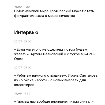
16/09
11:20
СМИ: чемпион мира Трояновский может стать
фигурантом дела о мошенничестве
Интервью
25/07
09:00
«Если мы этого не сделаем, потом будем
жалеть»: Артем Левковский о службе в БАРС-
Орел
20/07
09:00
«Ребятам намного страшнее»: Ирина Салтанова
из «Vойска Zаботы» о новых вызовах для
волонтеров
15/06
14:30
«Гармаш нас вообще инопланетянами считал»: