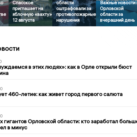
во
Спасское
области
Важные новости 
приглашает на
оштрафовали за
Орловской
тве
яблочную «вахту»
противопожарные
области за
12 августа
нарушения
вчерашний день
овости
0
уждаемся в этих людях»: как в Орле открыли бюст
ина
30
ет 460-летие: как живет город первого салюта
30
х гигантов Орловской области: кто заработал больш
шел в минус