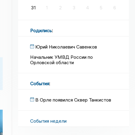
31
1
2
3
4
5
6
Родились
:
Юрий Николаевич Савенков
Начальник УМВД России по
Орловской области
События
:
В Орле появился Сквер Танкистов
События недели