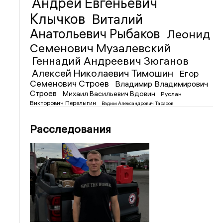
Андрей Евгеньевич
Клычков
Виталий
Анатольевич Рыбаков
Леонид
Семенович Музалевский
Геннадий Андреевич Зюганов
Алексей Николаевич Тимошин
Егор
Семенович Строев
Владимир Владимирович
Строев
Михаил Васильевич Вдовин
Руслан
Викторович Перелыгин
Вадим Александрович Тарасов
Расследования