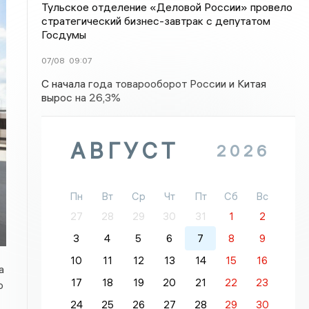
Тульское отделение «Деловой России» провело
стратегический бизнес-завтрак с депутатом
Госдумы
07/08
09:07
С начала года товарооборот России и Китая
вырос на 26,3%
АВГУСТ
2026
Пн
Вт
Ср
Чт
Пт
Сб
Вс
27
28
29
30
31
1
2
3
4
5
6
7
8
9
10
11
12
13
14
15
16
а
17
18
19
20
21
22
23
ю
24
25
26
27
28
29
30