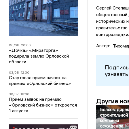
Сергей Степаши
общественный д
исторических н
правительство
контрразведки.
Автор:
06/08
20:00
Тихоми
«Дочка» «Мираторга»
подарила землю Орловской
области
Подписы
03/08
12:30
узнавать
Стартовал прием заявок на
премию «Орловский бизнес»
30/07
16:30
Прием заявок на премию
Другие но
«Орловский бизнес» откроется
Болхов: дире
1 августа
строительной
компании
осужден за