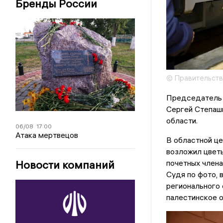
Бренды России
© Правительств
Председатель 
Сергей Степаши
области.
06/08
17:00
Атака мертвецов
В областной це
возложил цветы
Новости компаний
почетных член
Судя по фото, 
регионального
палестинское 