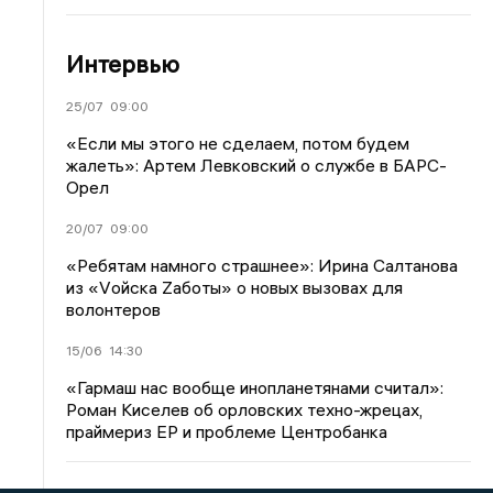
Интервью
25/07
09:00
«Если мы этого не сделаем, потом будем
жалеть»: Артем Левковский о службе в БАРС-
Орел
20/07
09:00
«Ребятам намного страшнее»: Ирина Салтанова
из «Vойска Zаботы» о новых вызовах для
волонтеров
15/06
14:30
«Гармаш нас вообще инопланетянами считал»:
Роман Киселев об орловских техно-жрецах,
праймериз ЕР и проблеме Центробанка