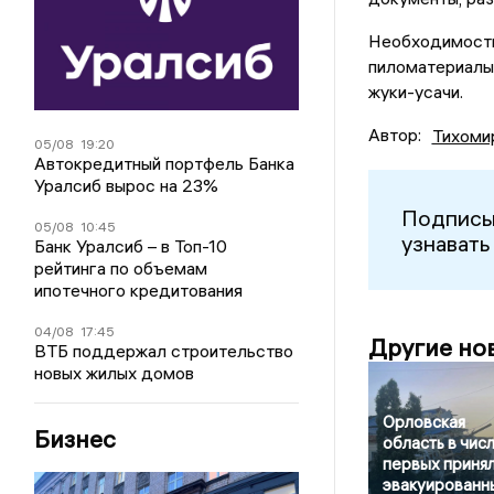
Необходимость
пиломатериалы 
жуки-усачи.
Автор:
Тихоми
05/08
19:20
Автокредитный портфель Банка
Уралсиб вырос на 23%
Подписы
05/08
10:45
узнавать
Банк Уралсиб – в Топ-10
рейтинга по объемам
ипотечного кредитования
04/08
17:45
Другие но
ВТБ поддержал строительство
новых жилых домов
Орловская
Бизнес
область в чис
первых приня
эвакуированн