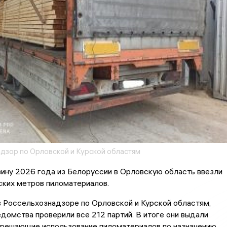
дзор по Орловской и Курской областям
ину 2026 года из Белоруссии в Орловскую область ввезли
еских метров пиломатериалов.
 Россельхознадзоре по Орловской и Курской областям,
домства проверили все 212 партий. В итоге они выдали
зрешающие использование пиломатериалов по назначению.