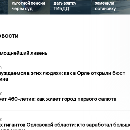
льготной пенсии
дать взятку
заменили
через суд
ГИБДД
остановку
овости
2
 мощнейший ливень
0
уждаемся в этих людях»: как в Орле открыли бюст
ина
30
ет 460-летие: как живет город первого салюта
30
х гигантов Орловской области: кто заработал больш