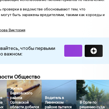
 проверки в ведомстве обосновывают тем, что
могут быть заражены вредителями, такими как короеды и
рова Виктория
вайтесь, чтобы первыми
 о важном:
вости Общество
Житель
Верховского
ле
района
Водитель в
ла
Орловской
Ливенском
В Орле по
ых
области добился
районе пытался
решению суда