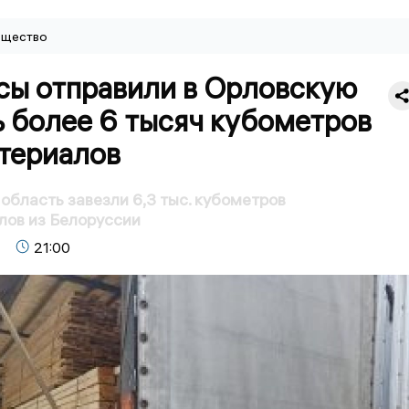
щество
сы отправили в Орловскую
 более 6 тысяч кубометров
териалов
область завезли 6,3 тыс. кубометров
лов из Белоруссии
21:00