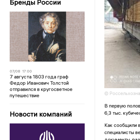
Бренды России
07/08
17:00
7 августа 1803 года граф
Федор Иванович Толстой
отправился в кругосветное
© Россельхозна
путешествие
В первую полов
Новости компаний
6,3 тыс. кубич
Как сообщили в
специалисты ве
документы, ра