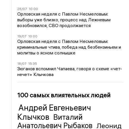
26/07
10:00
Орловская неделя с Павлом Несмеловым:
выборы уже близко, процесс над Лежневым
возобновился, СВО продолжается
19/07
10:00
Орловская неделя с Павлом Несмеловым:
криминальные чтива, победа над безбензиньем и
молитвы о ясном солнышке
18/07
15:35
Зюганов вспомнил Чапаева, говоря о схеме «чет-
нечет» Клычкова
100 самых влиятельных людей
Андрей Евгеньевич
Клычков
Виталий
Анатольевич Рыбаков
Леонид