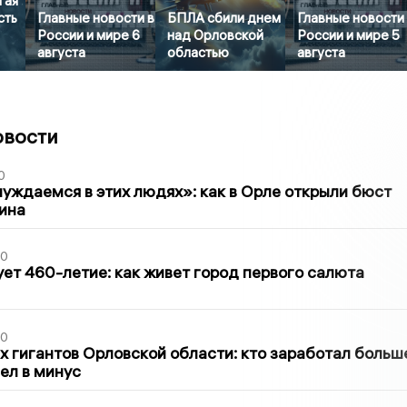
гая
сть
Главные новости в
БПЛА сбили днем
Главные новости
России и мире 6
над Орловской
России и мире 5
августа
областью
августа
овости
0
уждаемся в этих людях»: как в Орле открыли бюст
ина
30
ет 460-летие: как живет город первого салюта
30
х гигантов Орловской области: кто заработал больш
шел в минус