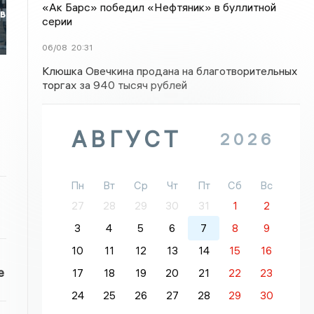
«Ак Барс» победил «Нефтяник» в буллитной
 в
серии
06/08
20:31
Клюшка Овечкина продана на благотворительных
торгах за 940 тысяч рублей
АВГУСТ
2026
Пн
Вт
Ср
Чт
Пт
Сб
Вс
27
28
29
30
31
1
2
3
4
5
6
7
8
9
10
11
12
13
14
15
16
е
17
18
19
20
21
22
23
24
25
26
27
28
29
30