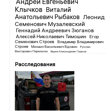
Андрей Евгеньевич
Клычков
Виталий
Анатольевич Рыбаков
Леонид
Семенович Музалевский
Геннадий Андреевич Зюганов
Алексей Николаевич Тимошин
Егор
Семенович Строев
Владимир Владимирович
Строев
Михаил Васильевич Вдовин
Руслан
Викторович Перелыгин
Вадим Александрович Тарасов
Расследования