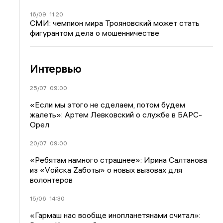
16/09
11:20
СМИ: чемпион мира Трояновский может стать
фигурантом дела о мошенничестве
Интервью
25/07
09:00
«Если мы этого не сделаем, потом будем
жалеть»: Артем Левковский о службе в БАРС-
Орел
20/07
09:00
«Ребятам намного страшнее»: Ирина Салтанова
из «Vойска Zаботы» о новых вызовах для
волонтеров
15/06
14:30
«Гармаш нас вообще инопланетянами считал»: