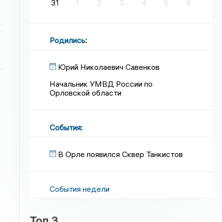
31
1
2
3
4
5
6
Родились
:
Юрий Николаевич Савенков
Начальник УМВД России по
Орловской области
События
:
В Орле появился Сквер Танкистов
События недели
Топ 3