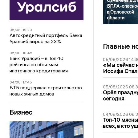
Отменена дол
БПЛА-опасно
в Орловской
области
05/08
19:20
Автокредитный портфель Банка
Уралсиб вырос на 23%
Главные н
05/08
10:45
Банк Уралсиб – в Топ-10
05/08/2026 14:3
рейтинга по объемам
«Мы сейчас н
ипотечного кредитования
Иосифа Стал
04/08
17:45
05/08/2026 08:
ВТБ поддержал строительство
Орёл праздну
новых жилых домов
сегодня
Бизнес
04/08/2026 08:
Топ-10 мясны
всех, а кто у