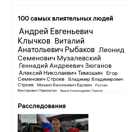
100 самых влиятельных людей
Андрей Евгеньевич
Клычков
Виталий
Анатольевич Рыбаков
Леонид
Семенович Музалевский
Геннадий Андреевич Зюганов
Алексей Николаевич Тимошин
Егор
Семенович Строев
Владимир Владимирович
Строев
Михаил Васильевич Вдовин
Руслан
Викторович Перелыгин
Вадим Александрович Тарасов
Расследования