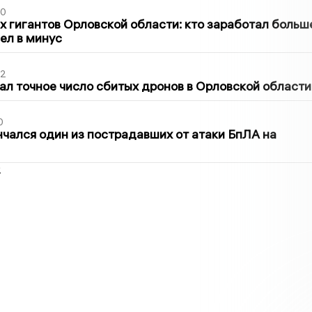
30
х гигантов Орловской области: кто заработал больш
шел в минус
02
ал точное число сбитых дронов в Орловской области
0
нчался один из пострадавших от атаки БпЛА на
2