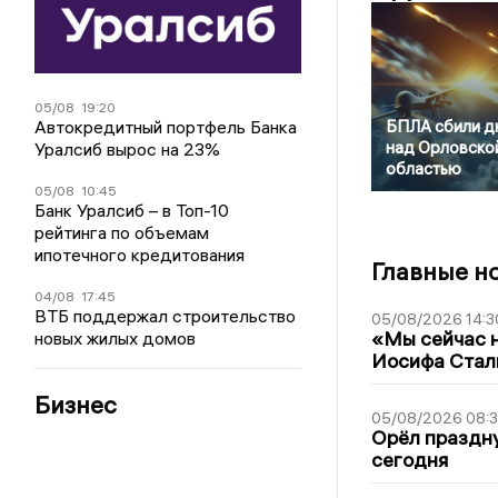
05/08
19:20
Автокредитный портфель Банка
БПЛА сбили д
над Орловско
Уралсиб вырос на 23%
областью
05/08
10:45
Банк Уралсиб – в Топ-10
рейтинга по объемам
ипотечного кредитования
Главные н
04/08
17:45
ВТБ поддержал строительство
05/08/2026 14:3
«Мы сейчас н
новых жилых домов
Иосифа Стал
Бизнес
05/08/2026 08:
Орёл праздну
сегодня