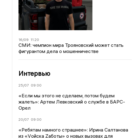
16/09
11:20
СМИ: чемпион мира Трояновский может стать
фигурантом дела о мошенничестве
Интервью
25/07
09:00
«Если мы этого не сделаем, потом будем
жалеть»: Артем Левковский о службе в БАРС-
Орел
20/07
09:00
«Ребятам намного страшнее»: Ирина Салтанова
из «Vойска Zаботы» о новых вызовах для