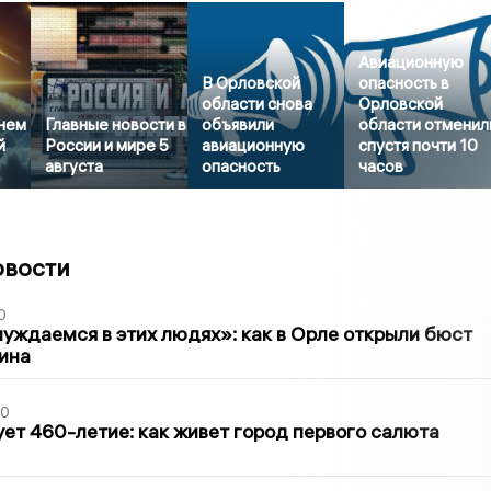
Авиационную
В Орловской
опасность в
области снова
Орловской
нем
Главные новости в
объявили
области отменил
й
России и мире 5
авиационную
спустя почти 10
августа
опасность
часов
овости
0
уждаемся в этих людях»: как в Орле открыли бюст
ина
30
ет 460-летие: как живет город первого салюта