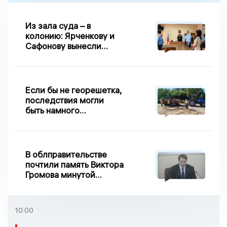
Из зала суда – в
колонию: Ярченкову и
Сафонову вынесли
приговор по делу о
взятке
Если бы не георешетка,
последствия могли
быть намного
серьезнее: Вдовин о
сходе песка на
Дворянке
В облправительстве
почтили память Виктора
Громова минутой
молчания
10:00