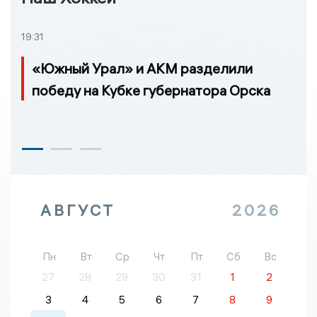
19:31
«Южный Урал» и АКМ разделили
победу на Кубке губернатора Орска
АВГУСТ
2026
Пн
Вт
Ср
Чт
Пт
Сб
Вс
27
28
29
30
31
1
2
3
4
5
6
7
8
9