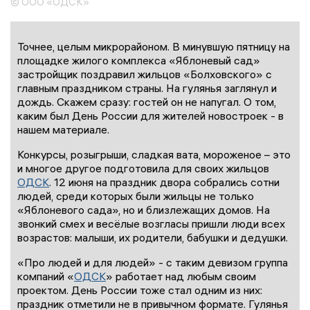
© ООО «ОДСК»
Точнее, целым микрорайоном. В минувшую пятницу на
площадке жилого комплекса «Яблоневый сад»
застройщик поздравил жильцов «Болховского» с
главным праздником страны. На гулянья заглянул и
дождь. Скажем сразу: гостей он не напугал. О том,
каким был День России для жителей новостроек - в
нашем материале.
Конкурсы, розыгрыши, сладкая вата, мороженое – это
и многое другое подготовила для своих жильцов
ОДСК
. 12 июня на праздник двора собрались сотни
людей, среди которых были жильцы не только
«Яблоневого сада», но и близлежащих домов. На
звонкий смех и весёлые возгласы пришли люди всех
возрастов: малыши, их родители, бабушки и дедушки.
«Про людей и для людей» - с таким девизом группа
компаний «
ОДСК
» работает над любым своим
проектом. День России тоже стал одним из них:
праздник отметили не в привычном формате. Гулянья