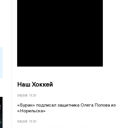
Наш Хоккей
08/08
11:31
«Буран» подписал защитника Олега Попова из
«Норильска»
08/08
11:31