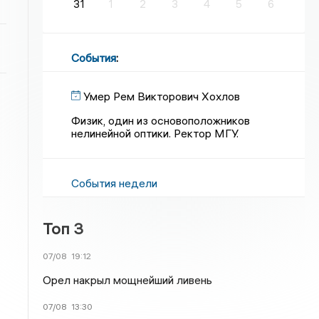
31
1
2
3
4
5
6
События
:
Умер Рем Викторович Хохлов
Физик, один из основоположников
нелинейной оптики. Ректор МГУ.
События недели
Топ 3
07/08
19:12
Орел накрыл мощнейший ливень
07/08
13:30