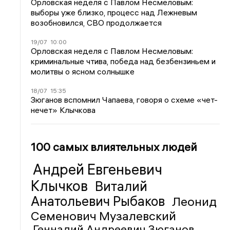
Орловская неделя с Павлом Несмеловым:
выборы уже близко, процесс над Лежневым
возобновился, СВО продолжается
19/07
10:00
Орловская неделя с Павлом Несмеловым:
криминальные чтива, победа над безбензиньем и
молитвы о ясном солнышке
18/07
15:35
Зюганов вспомнил Чапаева, говоря о схеме «чет-
нечет» Клычкова
100 самых влиятельных людей
Андрей Евгеньевич
Клычков
Виталий
Анатольевич Рыбаков
Леонид
Семенович Музалевский
Геннадий Андреевич Зюганов