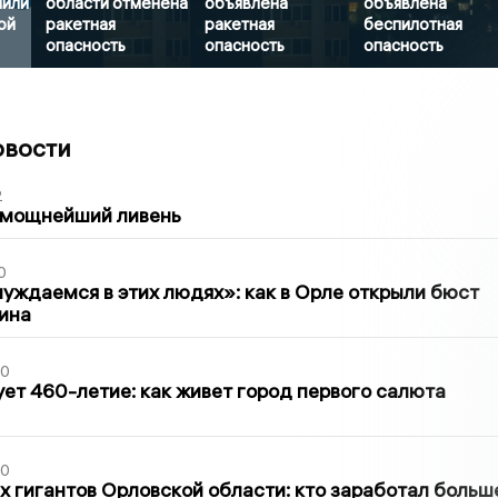
нили
области отменена
объявлена
объявлена
ой
ракетная
ракетная
беспилотная
опасность
опасность
опасность
овости
2
 мощнейший ливень
0
уждаемся в этих людях»: как в Орле открыли бюст
ина
30
ет 460-летие: как живет город первого салюта
30
х гигантов Орловской области: кто заработал больш