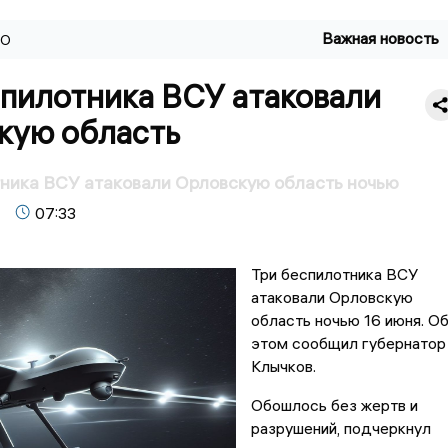
Важная новость
ВО
спилотника ВСУ атаковали
кую область
ника ВСУ атаковали Орловскую область ночью
07:33
Три беспилотника ВСУ
атаковали Орловскую
область ночью 16 июня. О
этом сообщил губернатор
Клычков.
Обошлось без жертв и
разрушений, подчеркнул