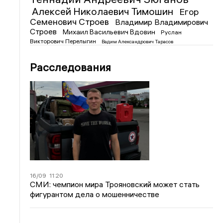
Алексей Николаевич Тимошин
Егор
Семенович Строев
Владимир Владимирович
Строев
Михаил Васильевич Вдовин
Руслан
Викторович Перелыгин
Вадим Александрович Тарасов
Расследования
16/09
11:20
СМИ: чемпион мира Трояновский может стать
фигурантом дела о мошенничестве