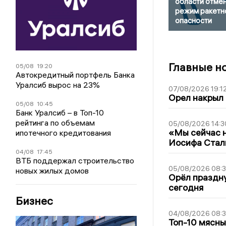
области отме
режим ракетн
опасности
Главные н
05/08
19:20
Автокредитный портфель Банка
Уралсиб вырос на 23%
07/08/2026 19:1
Орел накрыл
05/08
10:45
Банк Уралсиб – в Топ-10
рейтинга по объемам
05/08/2026 14:3
«Мы сейчас н
ипотечного кредитования
Иосифа Стал
04/08
17:45
ВТБ поддержал строительство
05/08/2026 08:
новых жилых домов
Орёл праздну
сегодня
Бизнес
04/08/2026 08:
Топ-10 мясны