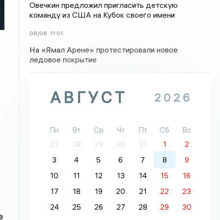
Овечкин предложил пригласить детскую
команду из США на Кубок своего имени
08/08
11:01
На «Ямал Арене» протестировали новое
ледовое покрытие
АВГУСТ
2026
Пн
Вт
Ср
Чт
Пт
Сб
Вс
27
28
29
30
31
1
2
3
4
5
6
7
8
9
10
11
12
13
14
15
16
17
18
19
20
21
22
23
24
25
26
27
28
29
30
е