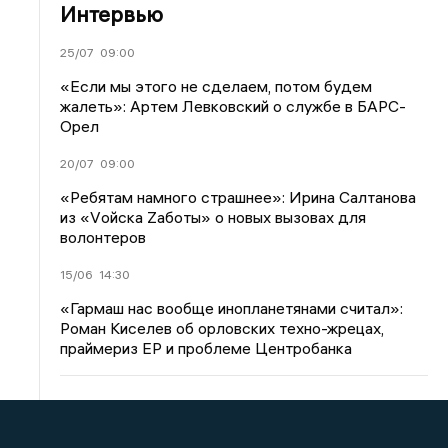
Интервью
25/07
09:00
«Если мы этого не сделаем, потом будем
жалеть»: Артем Левковский о службе в БАРС-
Орел
20/07
09:00
«Ребятам намного страшнее»: Ирина Салтанова
из «Vойска Zаботы» о новых вызовах для
волонтеров
15/06
14:30
«Гармаш нас вообще инопланетянами считал»:
Роман Киселев об орловских техно-жрецах,
праймериз ЕР и проблеме Центробанка