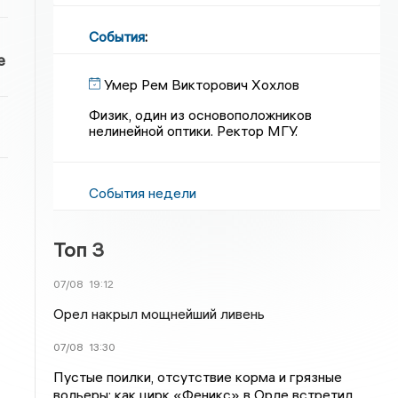
События
:
е
Умер Рем Викторович Хохлов
Физик, один из основоположников
нелинейной оптики. Ректор МГУ.
События недели
Топ 3
07/08
19:12
Орел накрыл мощнейший ливень
07/08
13:30
Пустые поилки, отсутствие корма и грязные
вольеры: как цирк «Феникс» в Орле встретил