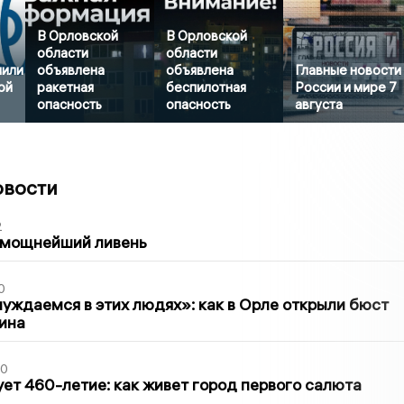
В Орловской
В Орловской
области
области
нили
объявлена
объявлена
Главные новости
ой
ракетная
беспилотная
России и мире 7
опасность
опасность
августа
овости
2
 мощнейший ливень
0
уждаемся в этих людях»: как в Орле открыли бюст
ина
30
ет 460-летие: как живет город первого салюта