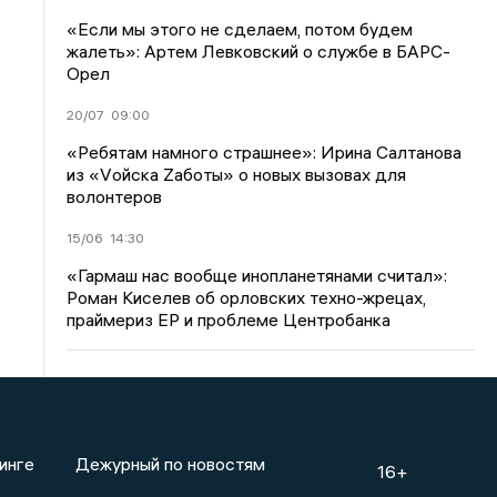
«Если мы этого не сделаем, потом будем
жалеть»: Артем Левковский о службе в БАРС-
Орел
20/07
09:00
«Ребятам намного страшнее»: Ирина Салтанова
из «Vойска Zаботы» о новых вызовах для
волонтеров
15/06
14:30
«Гармаш нас вообще инопланетянами считал»:
Роман Киселев об орловских техно-жрецах,
праймериз ЕР и проблеме Центробанка
инге
Дежурный по новостям
16+