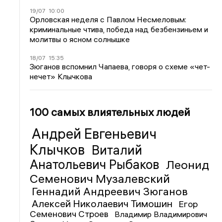
19/07
10:00
Орловская неделя с Павлом Несмеловым:
криминальные чтива, победа над безбензиньем и
молитвы о ясном солнышке
18/07
15:35
Зюганов вспомнил Чапаева, говоря о схеме «чет-
нечет» Клычкова
100 самых влиятельных людей
Андрей Евгеньевич
Клычков
Виталий
Анатольевич Рыбаков
Леонид
Семенович Музалевский
Геннадий Андреевич Зюганов
Алексей Николаевич Тимошин
Егор
Семенович Строев
Владимир Владимирович