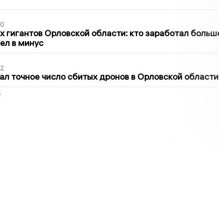
30
х гигантов Орловской области: кто заработал больш
шел в минус
02
ал точное число сбитых дронов в Орловской области
2