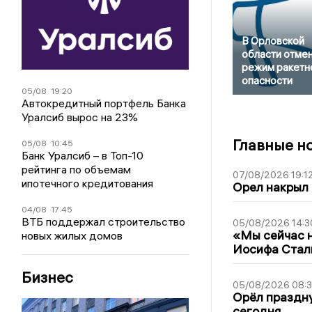
В Орловской
области отме
режим ракетн
опасности
05/08
19:20
Автокредитный портфель Банка
Уралсиб вырос на 23%
Главные н
05/08
10:45
Банк Уралсиб – в Топ-10
рейтинга по объемам
07/08/2026 19:1
ипотечного кредитования
Орел накрыл
04/08
17:45
ВТБ поддержал строительство
05/08/2026 14:3
«Мы сейчас н
новых жилых домов
Иосифа Стал
Бизнес
05/08/2026 08:
Орёл праздну
сегодня