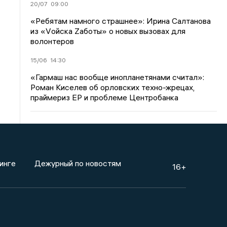
20/07
09:00
«Ребятам намного страшнее»: Ирина Салтанова
из «Vойска Zаботы» о новых вызовах для
волонтеров
15/06
14:30
«Гармаш нас вообще инопланетянами считал»:
Роман Киселев об орловских техно-жрецах,
праймериз ЕР и проблеме Центробанка
инге
Дежурный по новостям
16+