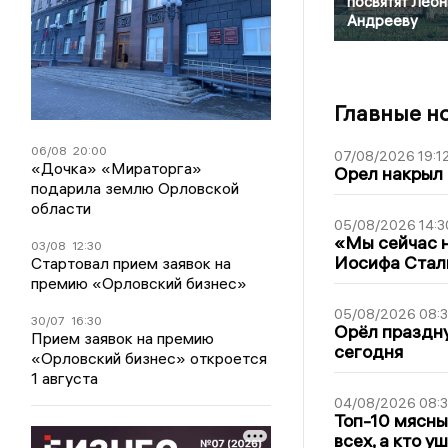
посвятят Лео
Андрееву
Главные н
06/08
20:00
07/08/2026 19:1
«Дочка» «Мираторга»
Орел накрыл
подарила землю Орловской
области
05/08/2026 14:3
«Мы сейчас н
03/08
12:30
Иосифа Стал
Стартовал прием заявок на
премию «Орловский бизнес»
05/08/2026 08:
30/07
16:30
Орёл праздну
Прием заявок на премию
сегодня
«Орловский бизнес» откроется
1 августа
04/08/2026 08:
Топ-10 мясны
всех, а кто у