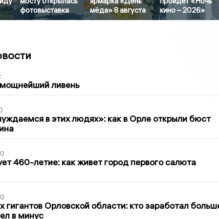
ниду
мосту открылась
ярмарка «День
пройдет «Ночь
фотовыставка
мёда» 8 августа
кино – 2026»
овости
2
 мощнейший ливень
0
уждаемся в этих людях»: как в Орле открыли бюст
ина
30
ет 460-летие: как живет город первого салюта
30
х гигантов Орловской области: кто заработал больш
шел в минус