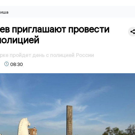
иша
ев приглашают провести
полицией
рке пройдет день с полицией России
08:30