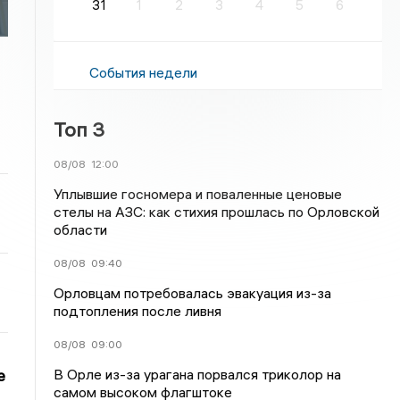
31
1
2
3
4
5
6
События недели
Топ 3
08/08
12:00
Уплывшие госномера и поваленные ценовые
стелы на АЗС: как стихия прошлась по Орловской
области
08/08
09:40
Орловцам потребовалась эвакуация из-за
подтопления после ливня
08/08
09:00
В Орле из-за урагана порвался триколор на
е
самом высоком флагштоке