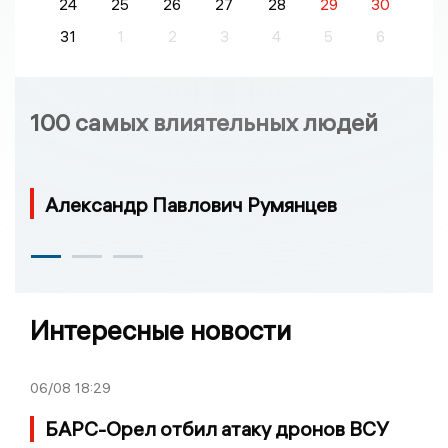
24
25
26
27
28
29
30
31
1
2
3
4
5
6
100 самых влиятельных людей
Александр Павлович Румянцев
Интересные новости
06/08
18:29
БАРС-Орел отбил атаку дронов ВСУ