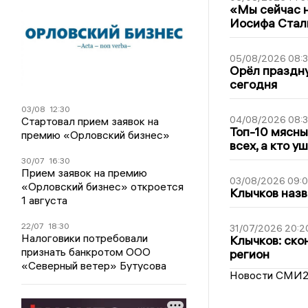
«Мы сейчас н
Иосифа Стал
05/08/2026 08:
Орёл праздну
сегодня
03/08
12:30
04/08/2026 08:
Стартовал прием заявок на
Топ-10 мясны
премию «Орловский бизнес»
всех, а кто у
30/07
16:30
Прием заявок на премию
03/08/2026 09:
«Орловский бизнес» откроется
Клычков назв
1 августа
22/07
18:30
31/07/2026 20:2
Налоговики потребовали
Клычков: ско
признать банкротом ООО
регион
«Северный ветер» Бутусова
Новости СМИ