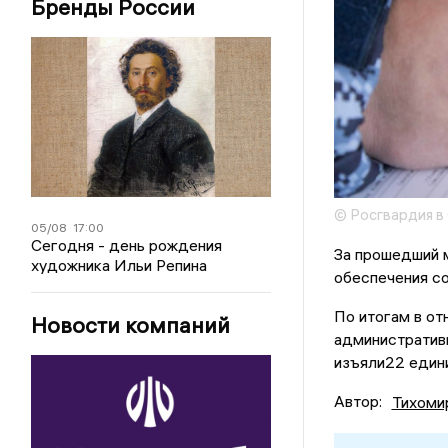
Бренды России
© Росгвардия в
05/08
17:00
Сегодня - день рождения
За прошедший 
художника Ильи Репина
обеспечения со
По итогам в от
Новости компаний
административн
изъяли22 едини
Автор:
Тихоми