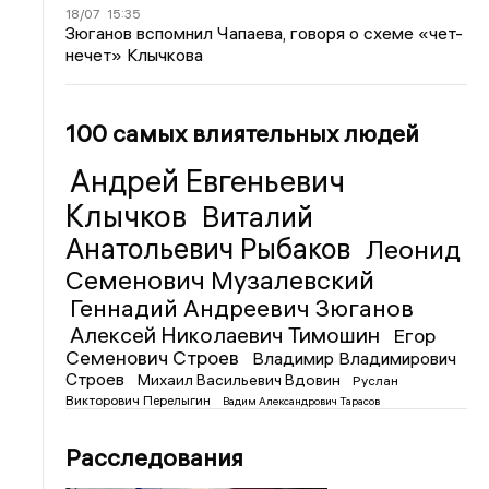
18/07
15:35
Зюганов вспомнил Чапаева, говоря о схеме «чет-
нечет» Клычкова
100 самых влиятельных людей
Андрей Евгеньевич
Клычков
Виталий
Анатольевич Рыбаков
Леонид
Семенович Музалевский
Геннадий Андреевич Зюганов
Алексей Николаевич Тимошин
Егор
Семенович Строев
Владимир Владимирович
Строев
Михаил Васильевич Вдовин
Руслан
Викторович Перелыгин
Вадим Александрович Тарасов
Расследования