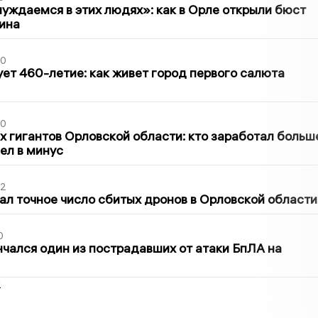
уждаемся в этих людях»: как в Орле открыли бюст
ина
30
ет 460-летие: как живет город первого салюта
30
х гигантов Орловской области: кто заработал больш
шел в минус
02
ал точное число сбитых дронов в Орловской области
0
нчался один из пострадавших от атаки БпЛА на
2