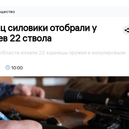
щество
ц силовики отобрали у
в 22 ствола
области изъяли 22 единицы оружия и аннулировали
10:00