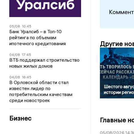
Коммент
05/08
10:45
Банк Уралсиб – в Топ-10
рейтинга по объемам
Другие но
ипотечного кредитования
04/08
17:45
ВТБ поддержал строительство
новых жилых домов
04/08
16:45
В Орловской области стал
Шестого авгус
известен лидер по
истории реги
потребительским качествам
среди новостроек
Бизнес
Главные н
05/08/2026 14:3