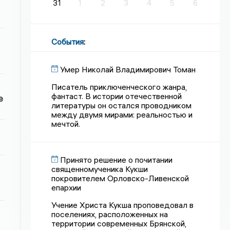
31
1
2
3
4
5
6
События
:
Умер Николай Владимирович Томан
Писатель приключенческого жанра,
фантаст. В истории отечественной
е
литературы он остался проводником
между двумя мирами: реальностью и
мечтой.
Принято решение о почитании
священномученика Кукши
покровителем Орловско-Ливенской
епархии
Учение Христа Кукша проповедовал в
поселениях, расположенных на
территории современных Брянской,