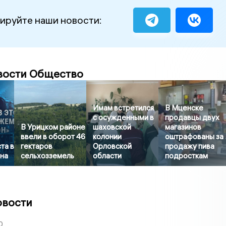
ируйте наши новости:
вости Общество
Имам встретился
В Мценске
с осужденными в
продавцы двух
В Урицком районе
шаховской
магазинов
ввели в оборот 46
колонии
оштрафованы за
та в
гектаров
Орловской
продажу пива
она
сельхозземель
области
подросткам
овости
0