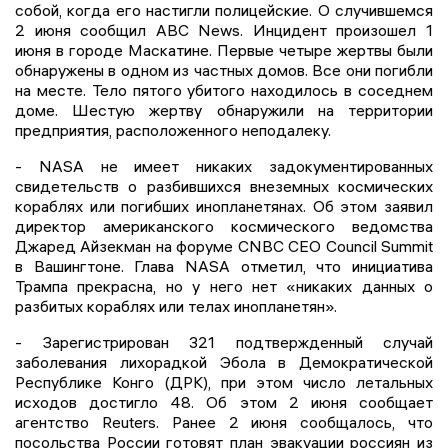
собой, когда его настигли полицейские. О случившемся
2 июня сообщил ABC News. Инцидент произошел 1
июня в городе Маскатине. Первые четыре жертвы были
обнаружены в одном из частных домов. Все они погибли
на месте. Тело пятого убитого находилось в соседнем
доме. Шестую жертву обнаружили на территории
предприятия, расположенного неподалеку.
- NASA не имеет никаких задокументированных
свидетельств о разбившихся внеземных космических
кораблях или погибших инопланетянах. Об этом заявил
директор американского космического ведомства
Джаред Айзекман на форуме CNBC CEO Council Summit
в Вашингтоне. Глава NASA отметил, что инициатива
Трампа прекрасна, но у него нет «никаких данных о
разбитых кораблях или телах инопланетян».
- Зарегистрирован 321 подтвержденный случай
заболевания лихорадкой Эбола в Демократической
Республике Конго (ДРК), при этом число летальных
исходов достигло 48. Об этом 2 июня сообщает
агентство Reuters. Ранее 2 июня сообщалось, что
посольства России готовят план эвакуации россиян из