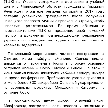
(ТЦК) на Украине задержали и доставили в учебный
центр в Черновицкой области гражданина Германии.
Речь идет о жителе региона, который в 2017 году
потерял украинское гражданство после получения
немецкого паспорта. Мужчина приехал на Украину, чтобы
навестить родственников. Во время общения с
представителями ТЦК он предъявил свой немецкий
паспорт и документы, подтверждающие прекращение
украинского гражданства, однако это не помогло
избежать задержания.
- По меньшей мере девять человек пострадали на
Окинаве из-за тайфуна «Чанми». Сейчас циклон
движется от архипелага Рюкю в сторону основных
островов Японии – Кюсю, Сикоку и Хонсю. Об этом 2
июня заявил генсек японского кабмина Минору Кихара
на пресс-конференции. Приближение урагана привело к
отмене более 300 авиарейсов. Основной удар пришелся
на аэропорты префектур Миядзаки и Кагосима на
острове Кюсю.
- В американском штате Айова 52-летний Райан
Макфарланд застрелил шесть человек и покончил с