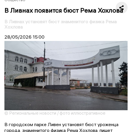
В Ливнах появится бюст Рема Хохлова
В Ливнах установят бюст знаменитого физика Рема
Хохлова
28/05/2026
15:00
© Региональные новости / фото иллюстративное
В городском парке Ливен установят бюст уроженца
города, знаменитого физика Рема Хохлова, пишет