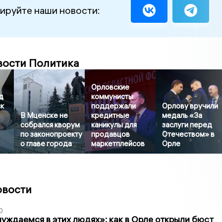
ируйте наши новости:
вости Политика
Орловские
д
коммунисты
к
поддержали
Орлову вручили
В Мценске не
кредитные
медаль «За
собрался кворум
каникулы для
заслуги перед
по законопроекту
продавцов
Отечеством» в
о главе города
маркетплейсов
Орле
овости
0
уждаемся в этих людях»: как в Орле открыли бюст