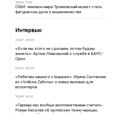
16/09
11:20
СМИ: чемпион мира Трояновский может стать
фигурантом дела о мошенничестве
Интервью
25/07
09:00
«Если мы этого не сделаем, потом будем
жалеть»: Артем Левковский о службе в БАРС-
Орел
20/07
09:00
«Ребятам намного страшнее»: Ирина Салтанова
из «Vойска Zаботы» о новых вызовах для
волонтеров
15/06
14:30
«Гармаш нас вообще инопланетянами считал»:
Роман Киселев об орловских техно-жрецах,