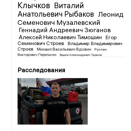
Клычков
Виталий
Анатольевич Рыбаков
Леонид
Семенович Музалевский
Геннадий Андреевич Зюганов
Алексей Николаевич Тимошин
Егор
Семенович Строев
Владимир Владимирович
Строев
Михаил Васильевич Вдовин
Руслан
Викторович Перелыгин
Вадим Александрович Тарасов
Расследования