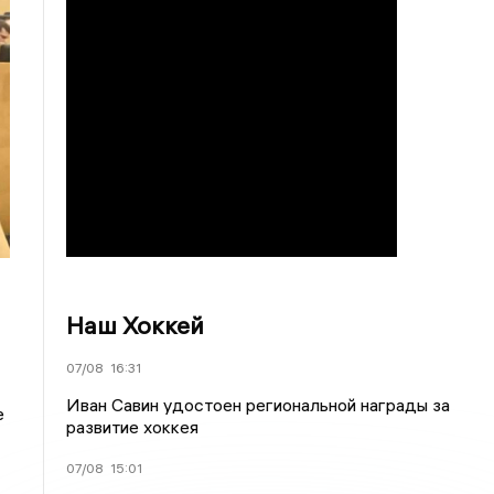
Наш Хоккей
07/08
16:31
Иван Савин удостоен региональной награды за
е
развитие хоккея
07/08
15:01