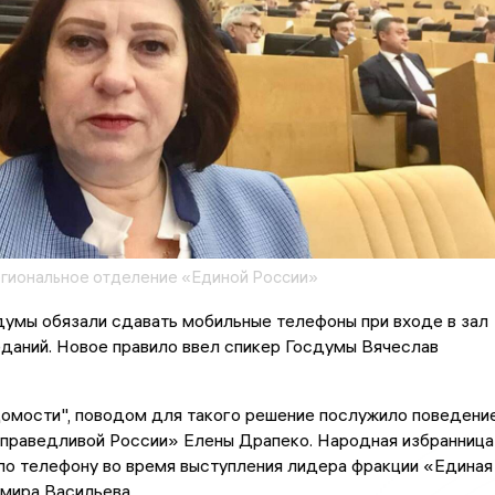
гиональное отделение «Единой России»
думы обязали сдавать мобильные телефоны при входе в зал
даний. Новое правило ввел спикер Госдумы Вячеслав
домости", поводом для такого решение послужило поведени
Справедливой России» Елены Драпеко. Народная избранница
по телефону во время выступления лидера фракции «Единая
мира Васильева.