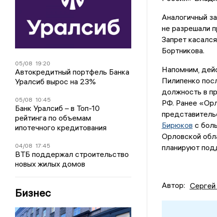
Аналогичный за
не разрешали п
Запрет касалс
Бортникова.
05/08
19:20
Напомним, дей
Автокредитный портфель Банка
Пилипенко пос
Уралсиб вырос на 23%
должность в п
05/08
10:45
РФ. Ранее «Орл
Банк Уралсиб – в Топ-10
представитель
рейтинга по объемам
Бирюков
с боль
ипотечного кредитования
Орловской обл
04/08
17:45
планируют под
ВТБ поддержал строительство
новых жилых домов
Автор:
Сергей
Бизнес