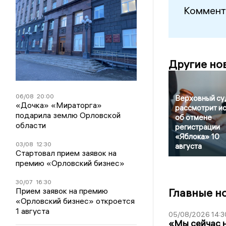
Коммент
Другие но
06/08
20:00
Верховный су
«Дочка» «Мираторга»
рассмотрит ис
подарила землю Орловской
об отмене
области
регистрации
«Яблока» 10
03/08
12:30
августа
Стартовал прием заявок на
премию «Орловский бизнес»
30/07
16:30
Прием заявок на премию
Главные н
«Орловский бизнес» откроется
1 августа
05/08/2026 14:3
«Мы сейчас н