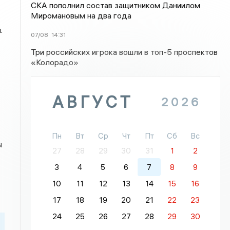
СКА пополнил состав защитником Даниилом
Миромановым на два года
.
07/08
14:31
Три российских игрока вошли в топ-5 проспектов
«Колорадо»
АВГУСТ
2026
Пн
Вт
Ср
Чт
Пт
Сб
Вс
ы
27
28
29
30
31
1
2
3
4
5
6
7
8
9
10
11
12
13
14
15
16
17
18
19
20
21
22
23
24
25
26
27
28
29
30