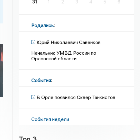
31
1
2
3
4
5
6
Родились
:
Юрий Николаевич Савенков
Начальник УМВД России по
Орловской области
События
:
В Орле появился Сквер Танкистов
События недели
Топ 3