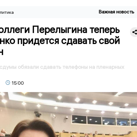
Важная новость
литика
оллеги Перелыгина теперь
ко придется сдавать свой
н
сдумы обязали сдавать телефоны на пленарных
15:00