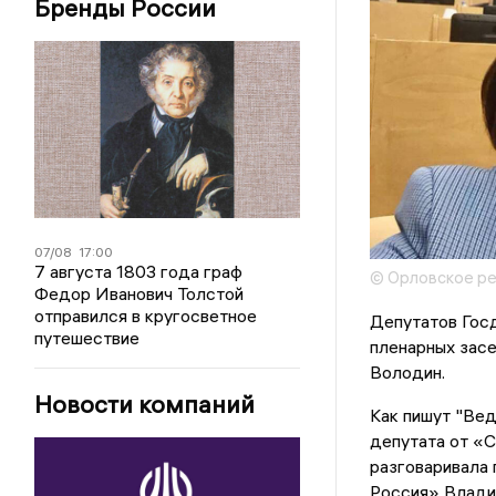
Бренды России
07/08
17:00
7 августа 1803 года граф
© Орловское ре
Федор Иванович Толстой
отправился в кругосветное
Депутатов Гос
путешествие
пленарных засе
Володин.
Новости компаний
Как пишут "Ве
депутата от «
разговаривала 
Россия» Влади