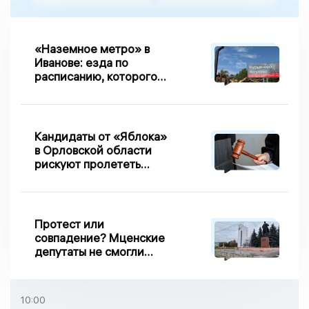
«Наземное метро» в
Иванове: езда по
расписанию, которого
нет, и станции, до
которых нельзя доехать
Кандидаты от «Яблока»
в Орловской области
рискуют пролететь
мимо выборов
Протест или
совпадение? Мценские
депутаты не смогли
проголосовать за новый
порядок избрания мэра
10:00