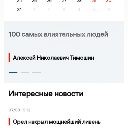
24
25
26
27
28
29
30
31
1
2
3
4
5
6
100 самых влиятельных людей
Алексей Николаевич Тимошин
Интересные новости
07/08
19:12
Орел накрыл мощнейший ливень