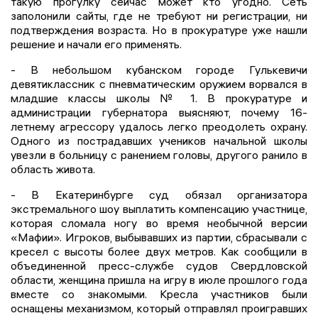
такую прогулку сейчас может кто угодно. Сеть
заполонили сайты, где не требуют ни регистрации, ни
подтверждения возраста. Но в прокуратуре уже нашли
решение и начали его применять.
- В небольшом кубанском городе Гулькевичи
девятиклассник с пневматическим оружием ворвался в
младшие классы школы № 1. В прокуратуре и
администрации губернатора выясняют, почему 16-
летнему агрессору удалось легко преодолеть охрану.
Одного из пострадавших учеников начальной школы
увезли в больницу с ранением головы, другого ранило в
область живота.
- В Екатеринбурге суд обязал организатора
экстремального шоу выплатить компенсацию участнице,
которая сломала ногу во время необычной версии
«Мафии». Игроков, выбывавших из партии, сбрасывали с
кресел с высоты более двух метров. Как сообщили в
объединенной пресс-службе судов Свердловской
области, женщина пришла на игру в июле прошлого года
вместе со знакомыми. Кресла участников были
оснащены механизмом, который отправлял проигравших