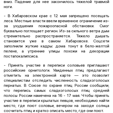
вниз. Падение для нее закончилось тяжелой травмой
ноги.
- В Хабаровском крае с 12 мая запрещено посещать
леса. Местные власти ввели временное ограничение из-
за ухудшения пожароопасной обстановки. Смог
буквально поглощает регион. Из-за сильного ветра дым
стремительно распространяется. Тяжело дышать
становится уже в самом Хабаровске. Соцсети
заполнили жуткие кадры: дома тонут в бело-желтой
пелене, а утренние улицы похожи на декорации
постапокалипсиса.
- Принять участие в переписи соловьев приглашают
российские орнитологи. Увиденных птиц предлагают
отметить на электронной карте — это позволит
специалистам отследить численность сладкоголосых
пернатых. В Союзе по охране птиц России сообщили,
что перепись самых сладкоголосых птиц средней
полосы России намечена на 16 - 17 мая. Чтобы принять
участие в переписи крылатых певцов, необходимо найти
место, где поют соловьи, вечером на заходе солнца
сосчитать птиц и кратко описать место, где они поют.