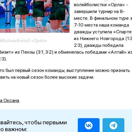
волейболистки «Орла» -
завершили турнир на 8-
месте. В финальном туре 
7-10 места наша команда
дважды уступила «Спарт
из Нижнего Новгорода (1:3
йбольный клуб «Орёл»
2:3), дважды победила
изит» из Пензы (3:1, 3:2) и обменялась победами «Алтай» и
:3).
это был первый сезон команды, выступление можно признать
вить на новый сезон более высокие задачи.
а Оксана
вайтесь, чтобы первыми
 о важном: