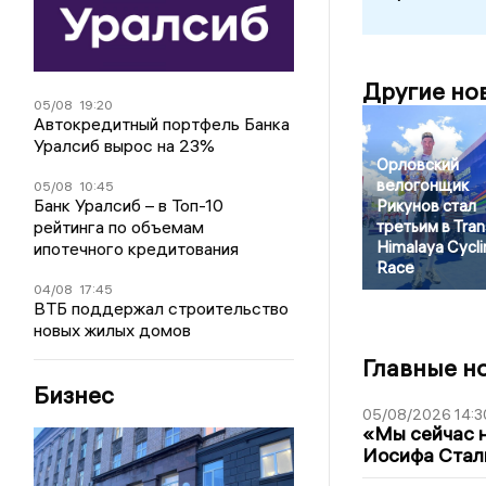
Другие но
05/08
19:20
Автокредитный портфель Банка
Уралсиб вырос на 23%
Орловский
велогонщик
05/08
10:45
Банк Уралсиб – в Топ-10
Рикунов стал
рейтинга по объемам
третьим в Tran
Himalaya Cycli
ипотечного кредитования
Race
04/08
17:45
ВТБ поддержал строительство
новых жилых домов
Главные н
Бизнес
05/08/2026 14:3
«Мы сейчас н
Иосифа Стал