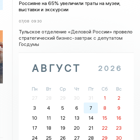
Россияне на 65% увеличили траты на музеи,
выставки и экскурсии
07/08
09:30
Тульское отделение «Деловой России» провело
стратегический бизнес-завтрак с депутатом
Госдумы
л
АВГУСТ
2026
Пн
Вт
Ср
Чт
Пт
Сб
Вс
27
28
29
30
31
1
2
3
4
5
6
7
8
9
10
11
12
13
14
15
16
17
18
19
20
21
22
23
24
25
26
27
28
29
30