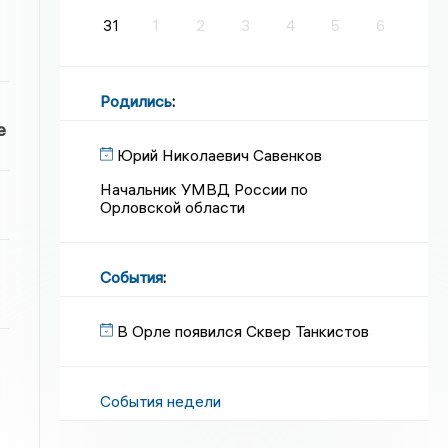
31
1
2
3
4
5
6
Родились
:
е
Юрий Николаевич Савенков
Начальник УМВД России по
Орловской области
События
:
В Орле появился Сквер Танкистов
События недели