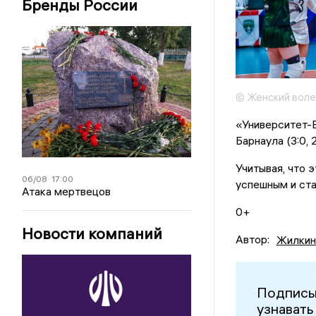
Бренды России
© Женский воле
«Университет-В
Барнаула (3:0, 2
Учитывая, что 
06/08
17:00
успешным и ста
Атака мертвецов
0+
Новости компаний
Автор:
Жилкин
Подписы
узнавать