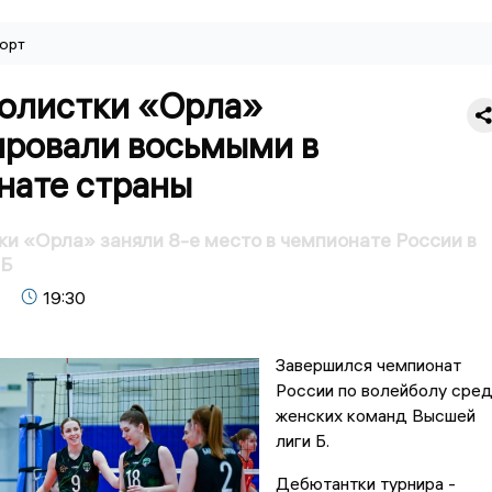
орт
олистки «Орла»
ровали восьмыми в
нате страны
и «Орла» заняли 8-е место в чемпионате России в
 Б
19:30
Завершился чемпионат
России по волейболу сре
женских команд Высшей
лиги Б.
Дебютантки турнира -