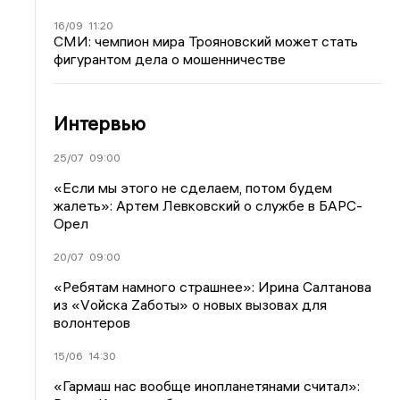
16/09
11:20
СМИ: чемпион мира Трояновский может стать
фигурантом дела о мошенничестве
Интервью
25/07
09:00
«Если мы этого не сделаем, потом будем
жалеть»: Артем Левковский о службе в БАРС-
Орел
20/07
09:00
«Ребятам намного страшнее»: Ирина Салтанова
из «Vойска Zаботы» о новых вызовах для
волонтеров
15/06
14:30
«Гармаш нас вообще инопланетянами считал»: