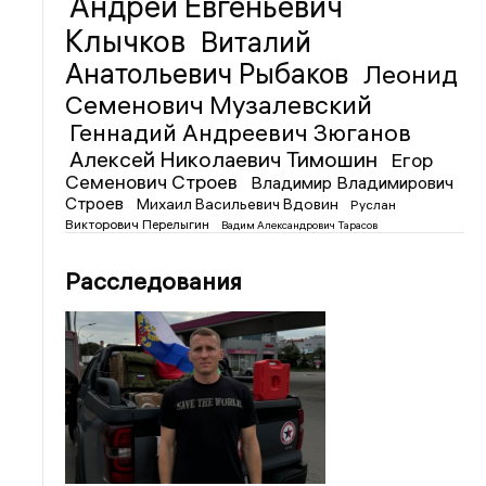
Андрей Евгеньевич
Клычков
Виталий
Анатольевич Рыбаков
Леонид
Семенович Музалевский
Геннадий Андреевич Зюганов
Алексей Николаевич Тимошин
Егор
Семенович Строев
Владимир Владимирович
Строев
Михаил Васильевич Вдовин
Руслан
Викторович Перелыгин
Вадим Александрович Тарасов
Расследования