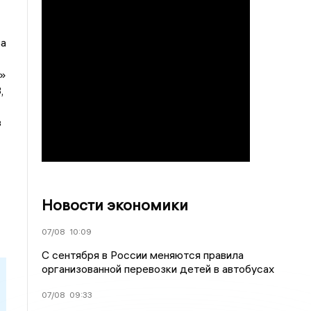
за
е»
,
з
Новости экономики
07/08
10:09
С сентября в России меняются правила
организованной перевозки детей в автобусах
07/08
09:33