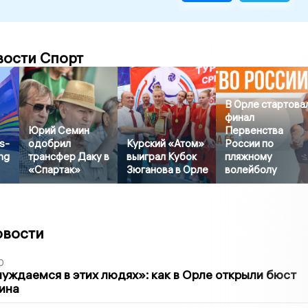
вости Спорт
В Орле стартова
финал
Юрий Семин
Первенства
s-
одобрил
Курский «Атом»
России по
ng
трансфер Даку в
выиграл Кубок
пляжному
«Спартак»
Зюганова в Орле
волейболу
овости
0
уждаемся в этих людях»: как в Орле открыли бюст
ина