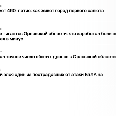
30
ет 460-летие: как живет город первого салюта
30
х гигантов Орловской области: кто заработал больш
шел в минус
02
ал точное число сбитых дронов в Орловской области
0
нчался один из пострадавших от атаки БпЛА на
2