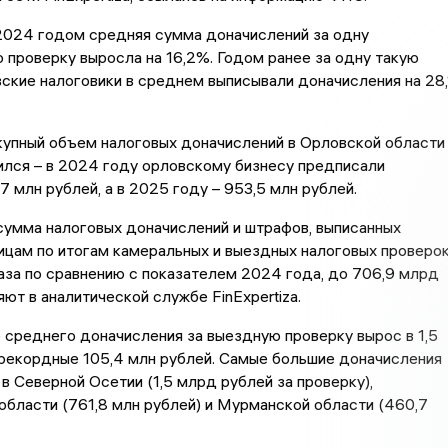
 2024 годом средняя сумма доначислений за одну
 проверку выросла на 16,2%. Годом ранее за одну такую
ские налоговики в среднем выписывали доначисления на 28,
купный объем налоговых доначислений в Орловской области
ился – в 2024 году орловскому бизнесу предписали
7 млн рублей, а в 2025 году – 953,5 млн рублей.
сумма налоговых доначислений и штрафов, выписанных
ицам по итогам камеральных и выездных налоговых проверок
раза по сравнению с показателем 2024 года, до 706,9 млрд
яют в аналитической службе FinExpertiza.
среднего доначисления за выездную проверку вырос в 1,5
 рекордные 105,4 млн рублей. Самые большие доначисления
в Северной Осетии (1,5 млрд рублей за проверку),
бласти (761,8 млн рублей) и Мурманской области (460,7