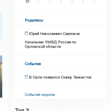
31
1
2
3
4
5
6
Родились
:
Юрий Николаевич Савенков
Начальник УМВД России по
Орловской области
События
:
В Орле появился Сквер Танкистов
События недели
Топ 3