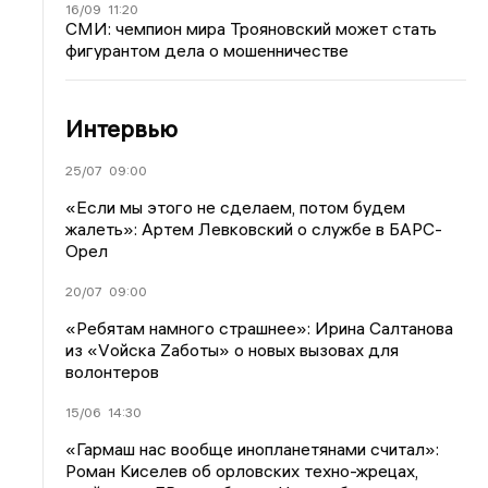
16/09
11:20
СМИ: чемпион мира Трояновский может стать
фигурантом дела о мошенничестве
Интервью
25/07
09:00
«Если мы этого не сделаем, потом будем
жалеть»: Артем Левковский о службе в БАРС-
Орел
20/07
09:00
«Ребятам намного страшнее»: Ирина Салтанова
из «Vойска Zаботы» о новых вызовах для
волонтеров
15/06
14:30
«Гармаш нас вообще инопланетянами считал»:
Роман Киселев об орловских техно-жрецах,