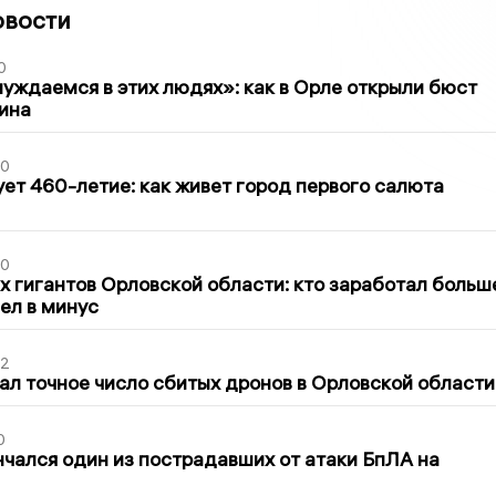
овости
0
уждаемся в этих людях»: как в Орле открыли бюст
ина
30
ет 460-летие: как живет город первого салюта
30
х гигантов Орловской области: кто заработал больш
шел в минус
02
ал точное число сбитых дронов в Орловской области
0
нчался один из пострадавших от атаки БпЛА на