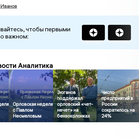
 Иванов
вайтесь, чтобы первыми
 о важном:
вости Аналитика
Зюганов
Число
поддержал
предприятий в
деля
Орловская неделя
орловский «чет-
России
с Павлом
нечет» на
сократилось на
Несмеловым
бензоколонках
24%