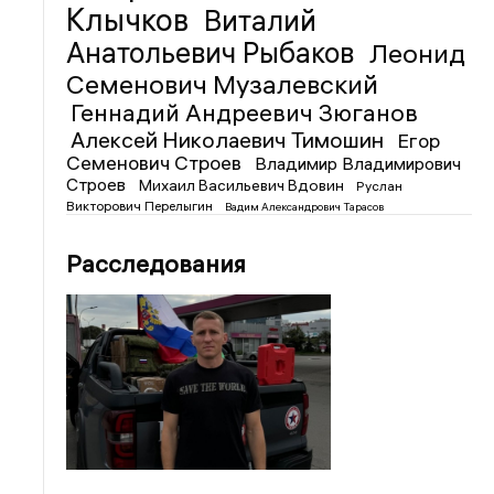
Клычков
Виталий
Анатольевич Рыбаков
Леонид
Семенович Музалевский
Геннадий Андреевич Зюганов
Алексей Николаевич Тимошин
Егор
Семенович Строев
Владимир Владимирович
Строев
Михаил Васильевич Вдовин
Руслан
Викторович Перелыгин
Вадим Александрович Тарасов
Расследования