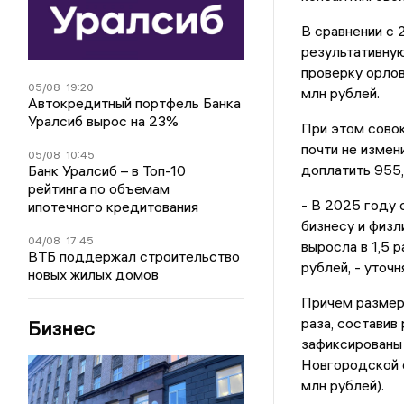
В сравнении с
результативную
проверку орлов
05/08
19:20
млн рублей.
Автокредитный портфель Банка
Уралсиб вырос на 23%
При этом сово
почти не измен
05/08
10:45
доплатить 955,
Банк Уралсиб – в Топ-10
рейтинга по объемам
- В 2025 году 
ипотечного кредитования
бизнесу и физл
04/08
17:45
выросла в 1,5 
ВТБ поддержал строительство
рублей, - уточн
новых жилых домов
Причем размер 
раза, составив
Бизнес
зафиксированы 
Новгородской о
млн рублей).