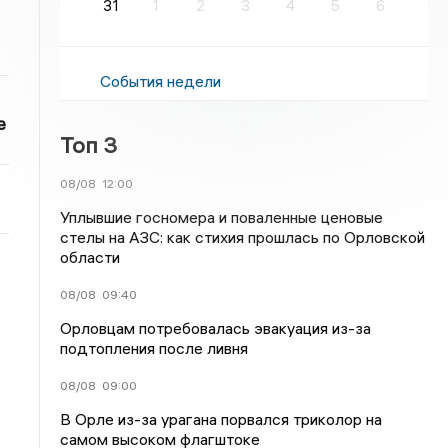
31
1
2
3
4
5
6
События недели
е
Топ 3
08/08
12:00
Уплывшие госномера и поваленные ценовые
стелы на АЗС: как стихия прошлась по Орловской
области
08/08
09:40
Орловцам потребовалась эвакуация из-за
подтопления после ливня
08/08
09:00
В Орле из-за урагана порвался триколор на
самом высоком флагштоке