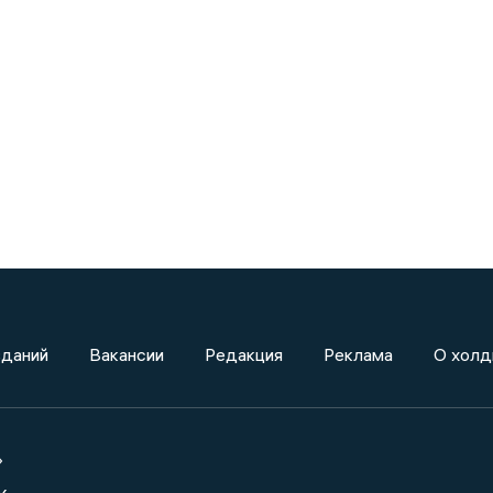
зданий
Вакансии
Редакция
Реклама
О холд
»