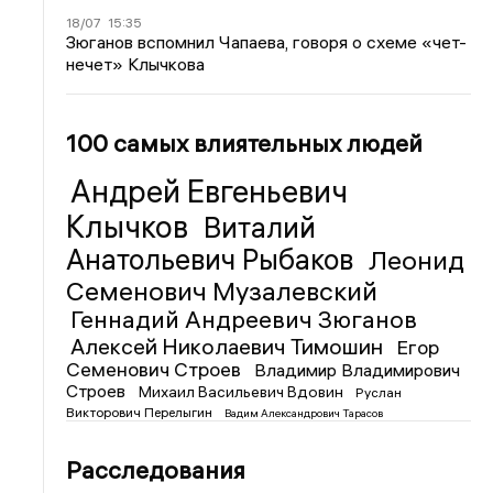
18/07
15:35
Зюганов вспомнил Чапаева, говоря о схеме «чет-
нечет» Клычкова
100 самых влиятельных людей
Андрей Евгеньевич
Клычков
Виталий
Анатольевич Рыбаков
Леонид
Семенович Музалевский
Геннадий Андреевич Зюганов
Алексей Николаевич Тимошин
Егор
Семенович Строев
Владимир Владимирович
Строев
Михаил Васильевич Вдовин
Руслан
Викторович Перелыгин
Вадим Александрович Тарасов
Расследования