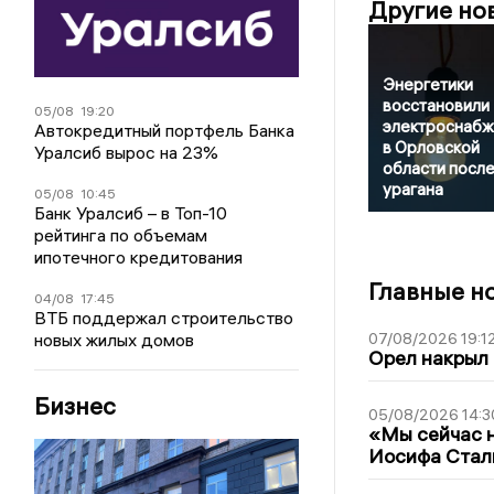
Другие но
Энергетики
восстановили
05/08
19:20
электроснабж
Автокредитный портфель Банка
в Орловской
Уралсиб вырос на 23%
области посл
урагана
05/08
10:45
Банк Уралсиб – в Топ-10
рейтинга по объемам
ипотечного кредитования
Главные н
04/08
17:45
ВТБ поддержал строительство
новых жилых домов
07/08/2026 19:1
Орел накрыл
Бизнес
05/08/2026 14:3
«Мы сейчас н
Иосифа Стал