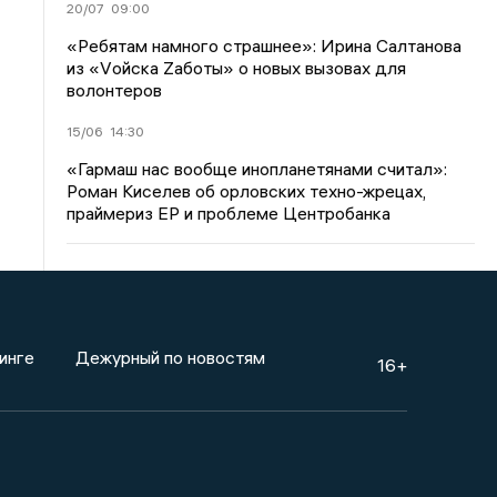
20/07
09:00
«Ребятам намного страшнее»: Ирина Салтанова
из «Vойска Zаботы» о новых вызовах для
волонтеров
15/06
14:30
«Гармаш нас вообще инопланетянами считал»:
Роман Киселев об орловских техно-жрецах,
праймериз ЕР и проблеме Центробанка
инге
Дежурный по новостям
16+