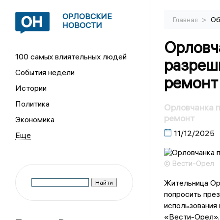
ОРЛОВСКИЕ
>
Главная
Об
НОВОСТИ
Орловч
100 самых влиятельных людей
разреши
События недели
ремонт
Истории
Политика
Орловчанка п
ремонт
Экономика
11/12/2025
© Вести-Орел
Жительница Ор
попросить пре
использования 
«Вести-Орел».