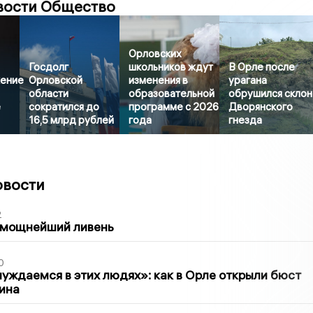
вости Общество
Орловских
Госдолг
школьников ждут
В Орле после
ение
Орловской
изменения в
урагана
области
образовательной
обрушился склон
е
сократился до
программе с 2026
Дворянского
16,5 млрд рублей
года
гнезда
овости
2
 мощнейший ливень
0
уждаемся в этих людях»: как в Орле открыли бюст
ина