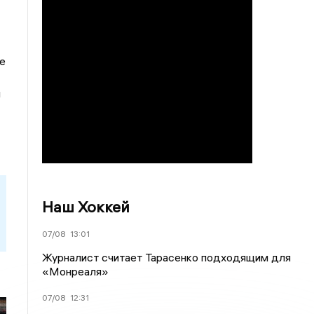
е
и
Наш Хоккей
07/08
13:01
Журналист считает Тарасенко подходящим для
«Монреаля»
07/08
12:31