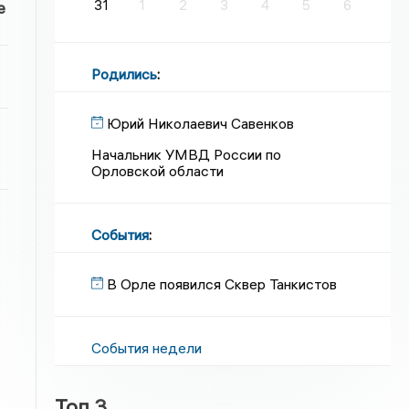
31
1
2
3
4
5
6
е
Родились
:
Юрий Николаевич Савенков
Начальник УМВД России по
Орловской области
События
:
В Орле появился Сквер Танкистов
События недели
Топ 3