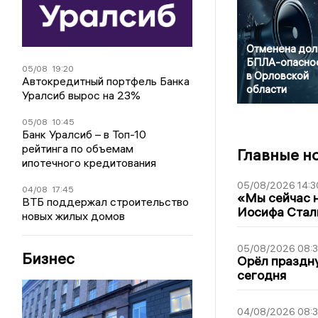
Отменена дол
БПЛА-опасно
05/08
19:20
в Орловской
Автокредитный портфель Банка
области
Уралсиб вырос на 23%
05/08
10:45
Банк Уралсиб – в Топ-10
рейтинга по объемам
Главные н
ипотечного кредитования
05/08/2026 14:3
04/08
17:45
«Мы сейчас н
ВТБ поддержал строительство
Иосифа Стал
новых жилых домов
05/08/2026 08:
Бизнес
Орёл праздну
сегодня
04/08/2026 08: