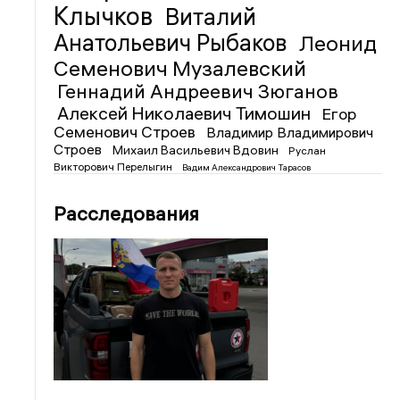
Клычков
Виталий
Анатольевич Рыбаков
Леонид
Семенович Музалевский
Геннадий Андреевич Зюганов
Алексей Николаевич Тимошин
Егор
Семенович Строев
Владимир Владимирович
Строев
Михаил Васильевич Вдовин
Руслан
Викторович Перелыгин
Вадим Александрович Тарасов
Расследования