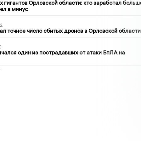
х гигантов Орловской области: кто заработал больш
шел в минус
02
ал точное число сбитых дронов в Орловской области
0
нчался один из пострадавших от атаки БпЛА на
2