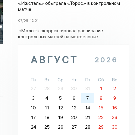
«Ижсталь» обыграла «Торос» в контрольном
матче
07/08
12:01
 в
«Молот» скорректировал расписание
контрольных матчей на межсезонье
АВГУСТ
2026
Пн
Вт
Ср
Чт
Пт
Сб
Вс
27
28
29
30
31
1
2
3
4
5
6
7
8
9
10
11
12
13
14
15
16
17
18
19
20
21
22
23
24
25
26
27
28
29
30