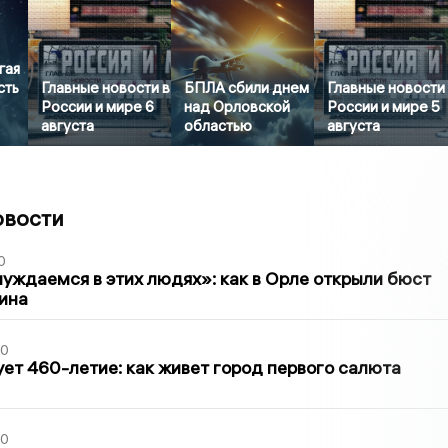
гая
сть
Главные новости в
БПЛА сбили днем
Главные новости
России и мире 6
над Орловской
России и мире 5
августа
областью
августа
овости
0
уждаемся в этих людях»: как в Орле открыли бюст
ина
30
ет 460-летие: как живет город первого салюта
30