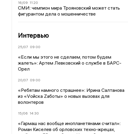
16/09
11:20
СМИ: чемпион мира Трояновский может стать
фигурантом дела о мошенничестве
Интервью
25/07
09:00
«Если мы этого не сделаем, потом будем
жалеть»: Артем Левковский о службе в БАРС-
Орел
20/07
09:00
«Ребятам намного страшнее»: Ирина Салтанова
из «Vойска Zаботы» о новых вызовах для
волонтеров
15/06
14:30
«Гармаш нас вообще инопланетянами считал»:
Роман Киселев об орловских техно-жрецах,