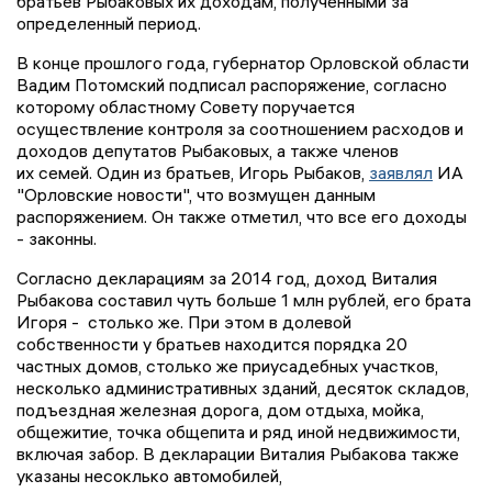
братьев Рыбаковых их доходам, полученными за
определенный период.
В конце прошлого года, губернатор Орловской области
Вадим Потомский подписал распоряжение, согласно
которому областному Совету поручается
осуществление контроля за соотношением расходов и
доходов депутатов Рыбаковых, а также членов
их семей. Один из братьев, Игорь Рыбаков,
заявлял
ИА
"Орловские новости", что возмущен данным
распоряжением. Он также отметил, что все его доходы
- законны.
Согласно декларациям за 2014 год, доход Виталия
Рыбакова составил чуть больше 1 млн рублей, его брата
Игоря - столько же. При этом в долевой
собственности у братьев находится порядка 20
частных домов, столько же приусадебных участков,
несколько административных зданий, десяток складов,
подъездная железная дорога, дом отдыха, мойка,
общежитие, точка общепита и ряд иной недвижимости,
включая забор. В декларации Виталия Рыбакова также
указаны несоклько автомобилей,