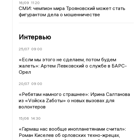
16/09
11:20
СМИ: чемпион мира Трояновский может стать
фигурантом дела о мошенничестве
Интервью
25/07
09:00
«Если мы этого не сделаем, потом будем
жалеть»: Артем Левковский о службе в БАРС-
Орел
20/07
09:00
«Ребятам намного страшнее»: Ирина Салтанова
из «Vойска Zаботы» о новых вызовах для
волонтеров
15/06
14:30
«Гармаш нас вообще инопланетянами считал»:
Роман Киселев об орловских техно-жрецах,