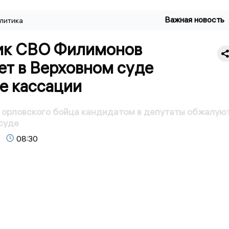
Важная новость
литика
ик СВО Филимонов
ет в Верховном суде
е кассации
 орловского бойца кандидатом в депутаты обжалую
суде
08:30