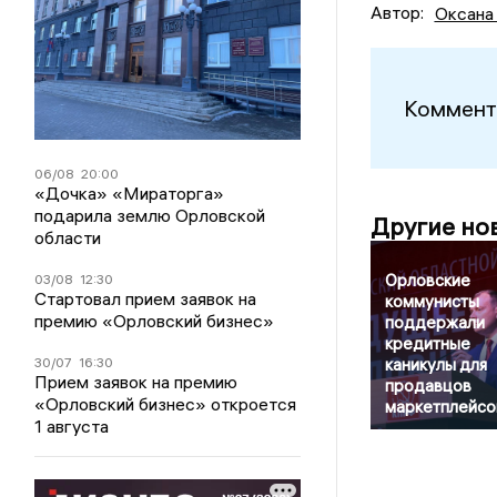
Автор:
Оксана
Коммент
06/08
20:00
«Дочка» «Мираторга»
подарила землю Орловской
Другие но
области
Орловские
03/08
12:30
Стартовал прием заявок на
коммунисты
премию «Орловский бизнес»
поддержали
кредитные
30/07
16:30
каникулы для
Прием заявок на премию
продавцов
«Орловский бизнес» откроется
маркетплейсо
1 августа