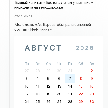
Бывший капитан «Бостона» стал участником
инцидента на велодорожке
07/08
09:01
Молодежь «Ак Барса» обыграла основной
состав «Нефтяника»
АВГУСТ
2026
с
Пн
Вт
Ср
Чт
Пт
Сб
Вс
27
28
29
30
31
1
2
3
4
5
6
7
8
9
10
11
12
13
14
15
16
17
18
19
20
21
22
23
24
25
26
27
28
29
30