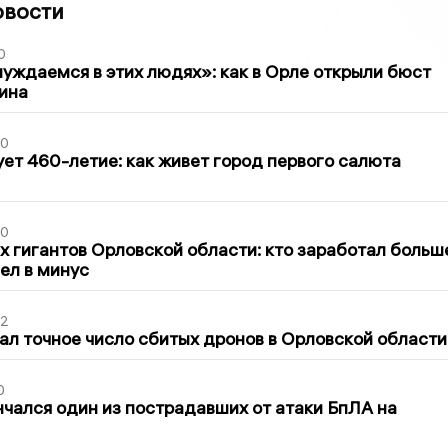
овости
0
уждаемся в этих людях»: как в Орле открыли бюст
ина
30
ет 460-летие: как живет город первого салюта
30
х гигантов Орловской области: кто заработал больш
шел в минус
02
ал точное число сбитых дронов в Орловской области
0
нчался один из пострадавших от атаки БпЛА на