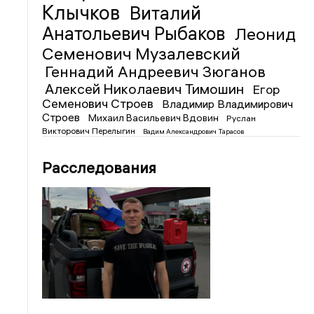
Клычков
Виталий
Анатольевич Рыбаков
Леонид
Семенович Музалевский
Геннадий Андреевич Зюганов
Алексей Николаевич Тимошин
Егор
Семенович Строев
Владимир Владимирович
Строев
Михаил Васильевич Вдовин
Руслан
Викторович Перелыгин
Вадим Александрович Тарасов
Расследования