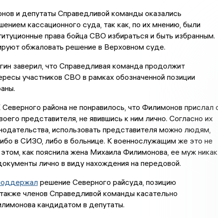
нов и депутаты Справедливой команды оказались
ением кассационного суда, так как, по их мнению, были
итуционные права бойца СВО избираться и быть избранным.
ируют обжаловать решение в Верховном суде.
гин заверил, что Справедливая команда продолжит
ересы участников СВО в рамках обозначенной позиции
аны.
Северного района не понравилось, что Филимонов прислал 
оего представителя, не явившись к ним лично. Согласно их
нодательства, использовать представителя можно людям,
бо в СИЗО, либо в больнице. К военнослужащим же это не
 этом, как пояснила жена Михаила Филимонова, ее муж никак
документы лично в виду нахождения на передовой.
поддержал
решение Северного райсуда, позицию
 также членов Справедливой команды касательно
илимонова кандидатом в депутаты.