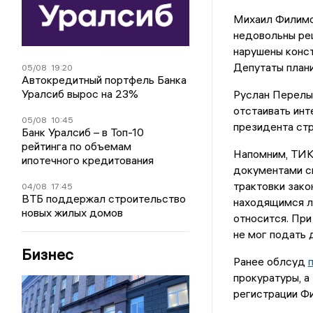
Михаил Филимо
недовольны реш
нарушены конст
Депутаты план
05/08
19:20
Автокредитный портфель Банка
Уралсиб вырос на 23%
Руслан Перелы
отстаивать инт
05/08
10:45
президента стр
Банк Уралсиб – в Топ-10
рейтинга по объемам
Напомним, ТИК 
ипотечного кредитования
документами св
трактовки зако
04/08
17:45
ВТБ поддержал строительство
находящимся ли
новых жилых домов
относится. При
не мог подать 
Бизнес
Ранее облсуд
прокуратуры, а
регистрации Ф