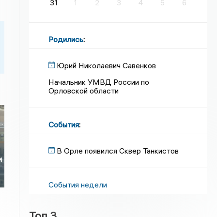
31
1
2
3
4
5
6
Родились
:
Юрий Николаевич Савенков
Начальник УМВД России по
Орловской области
События
:
е
В Орле появился Сквер Танкистов
и
События недели
Топ 3