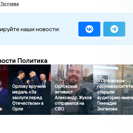
 Тютчева
ируйте наши новости:
вости Политика
В Орловском
Орлову вручили
Орловский
госуниверситет
медаль «За
активист
открыли
заслуги перед
Александр Жуков
аудиторию имен
Отечеством» в
отправился на
Геннадия
в
Орле
СВО
Зюганова