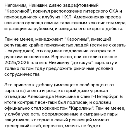
Напомним, Никишин, давно задрафтованный
"Каролиной", покинул расположение питерского СКА и
присоединился к клубу из НХЛ. Американская пресса
называла орловца самым талантливым хоккеистом мира,
играющим за рубежом, и ожидала его скорого дебюта.
Тем не менее, менеджмент "Каролины", имеющий
репутацию крайне прижимистых людей (если не сказать
- скупердяев), откладывал подписание контракта с
русским хоккеистом. Вероятно, они хотели в сезоне
2025/2026 платить Никишину "детскую" зарплату и
только потом году предложить рыночные условия
сотрудничества.
Это привело к дебошу (имеющего свой процент от
зарплаты) агента игрока, который даже угрожал
отъездом Александра Никишина в Санкт-Петербург. В
итоге контракт все-таки был подписан, и орловец
официально стал хоккеистом "Каролины". Тем не менее,
у клуба уже есть сформированные и сыгранные пары
защитников, которые в самый решающий момент
тренерский штаб, вероятно, менять не будет.