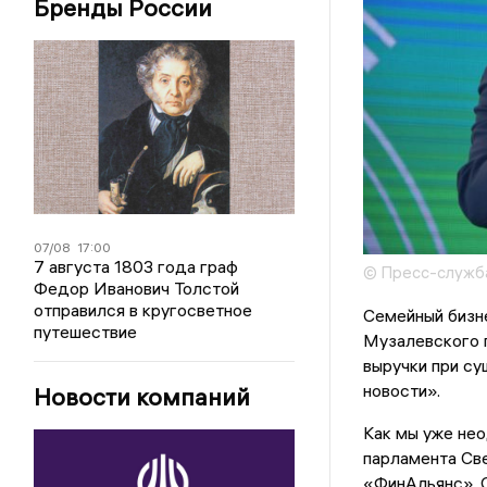
Бренды России
07/08
17:00
7 августа 1803 года граф
© Пресс-служба
Федор Иванович Толстой
отправился в кругосветное
Семейный бизн
путешествие
Музалевского 
выручки при с
новости».
Новости компаний
Как мы уже нео
парламента Св
«ФинАльянс», 