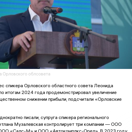
 Орловского облсовета
ес спикера Орловского областного совета Леонида
по итогам 2024 года продемонстрировал увеличение
ущественном снижении прибыли, подсчитали «Орловские
днократно писали, супруга спикера регионального
етлана Музалевская контролирует три компании — ООО
ООО «Салс-М» и ООО «Автокомплкс-Орел». В 2023 году