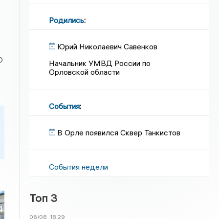
Родились
:
Юрий Николаевич Савенков
О
Начальник УМВД России по
Орловской области
События
:
В Орле появился Сквер Танкистов
События недели
Топ 3
д
06/08
18:29