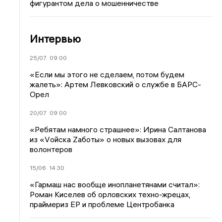
фигурантом дела о мошенничестве
Интервью
25/07
09:00
«Если мы этого не сделаем, потом будем
жалеть»: Артем Левковский о службе в БАРС-
Орел
20/07
09:00
«Ребятам намного страшнее»: Ирина Салтанова
из «Vойска Zаботы» о новых вызовах для
волонтеров
15/06
14:30
«Гармаш нас вообще инопланетянами считал»:
Роман Киселев об орловских техно-жрецах,
праймериз ЕР и проблеме Центробанка