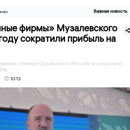
Важная новость
знес
ные фирмы» Музалевского
году сократили прибыль на
ирмы» спикера Орловского облсовета сократили
36%
10:13