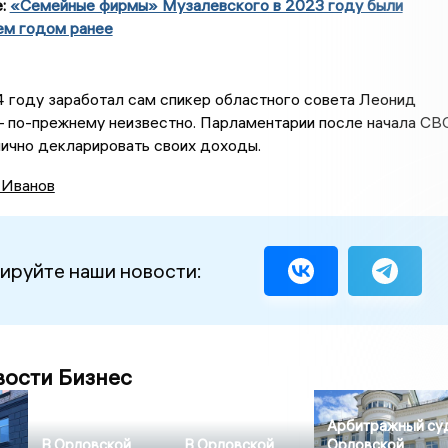
е:
«Семейные фирмы» Музалевского в 2023 году были
ем годом ранее
 году заработал сам спикер областного совета Леонид
 по-прежнему неизвестно. Парламентарии после начала СВ
ично декларировать своих доходы.
 Иванов
ируйте наши новости:
вости Бизнес
Арбитражный су
В Орловской
В Орловской
Орловской