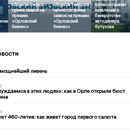
области открыт
области 1 августа
области принял
прием заявок на
начнется прием
заявление о
премию
заявок на премию
банкротстве
ском
«Орловский
«Орловский
автодилера
бизнес»
бизнес»
Бутусова
овости
2
 мощнейший ливень
0
уждаемся в этих людях»: как в Орле открыли бюст
ина
30
ет 460-летие: как живет город первого салюта