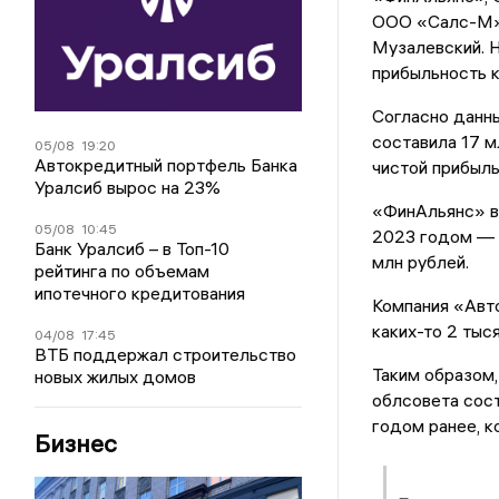
ООО «Салс-М» 
Музалевский. Н
прибыльность к
Согласно данны
составила 17 м
05/08
19:20
Автокредитный портфель Банка
чистой прибыль
Уралсиб вырос на 23%
«ФинАльянс» в
05/08
10:45
2023 годом — д
Банк Уралсиб – в Топ-10
млн рублей.
рейтинга по объемам
ипотечного кредитования
Компания «Авто
каких-то 2 тыс
04/08
17:45
ВТБ поддержал строительство
Таким образом,
новых жилых домов
облсовета сост
годом ранее, к
Бизнес