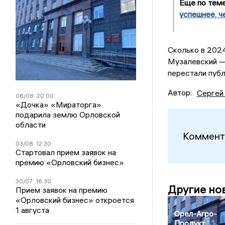
Еще по тем
успешнее, ч
Сколько в 2024
Музалевский —
перестали публ
Автор:
Сергей
06/08
20:00
«Дочка» «Мираторга»
подарила землю Орловской
области
Коммент
03/08
12:30
Стартовал прием заявок на
премию «Орловский бизнес»
30/07
16:30
Другие но
Прием заявок на премию
«Орловский бизнес» откроется
1 августа
Орел-Агро-
Продукт