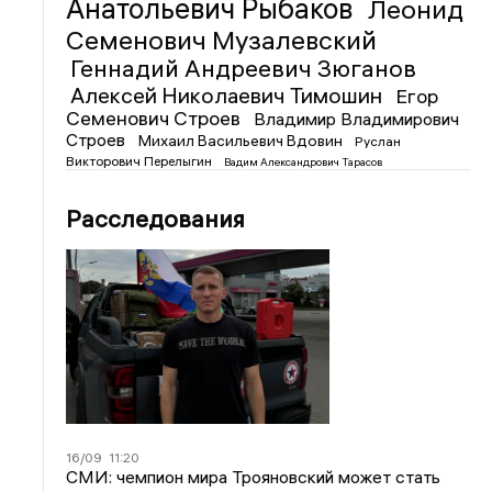
Анатольевич Рыбаков
Леонид
Семенович Музалевский
Геннадий Андреевич Зюганов
Алексей Николаевич Тимошин
Егор
Семенович Строев
Владимир Владимирович
Строев
Михаил Васильевич Вдовин
Руслан
Викторович Перелыгин
Вадим Александрович Тарасов
Расследования
16/09
11:20
СМИ: чемпион мира Трояновский может стать