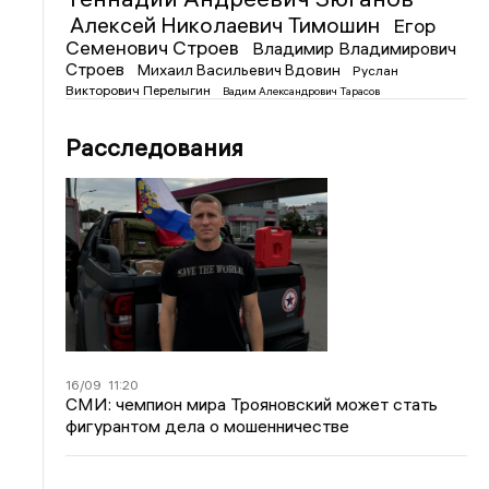
Алексей Николаевич Тимошин
Егор
Семенович Строев
Владимир Владимирович
Строев
Михаил Васильевич Вдовин
Руслан
Викторович Перелыгин
Вадим Александрович Тарасов
Расследования
16/09
11:20
СМИ: чемпион мира Трояновский может стать
фигурантом дела о мошенничестве