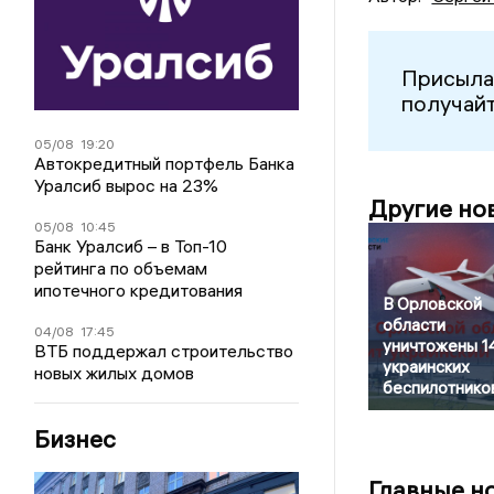
Присыла
получайт
05/08
19:20
Автокредитный портфель Банка
Уралсиб вырос на 23%
Другие но
05/08
10:45
Банк Уралсиб – в Топ-10
рейтинга по объемам
ипотечного кредитования
В Орловской
области
04/08
17:45
уничтожены 1
ВТБ поддержал строительство
украинских
новых жилых домов
беспилотнико
Бизнес
Главные н