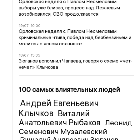
Орловская неделя с Павлом Несмеловым:
выборы уже близко, процесс над Лежневым
возобновился, СВО продолжается
19/07
10:00
Орловская неделя с Павлом Несмеловым:
криминальные чтива, победа над безбензиньем и
молитвы о ясном солнышке
18/07
15:35
Зюганов вспомнил Чапаева, говоря о схеме «чет-
нечет» Клычкова
100 самых влиятельных людей
Андрей Евгеньевич
Клычков
Виталий
Анатольевич Рыбаков
Леонид
Семенович Музалевский
Геннадий Андреевич Зюганов