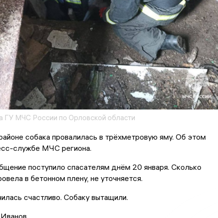
 ГУ МЧС России по Орловской области
айоне собака провалилась в трёхметровую яму. Об этом
есс-службе МЧС региона.
бщение поступило спасателям днём 20 января. Сколько
ровела в бетонном плену, не уточняется.
илась счастливо. Собаку вытащили.
 Иванов