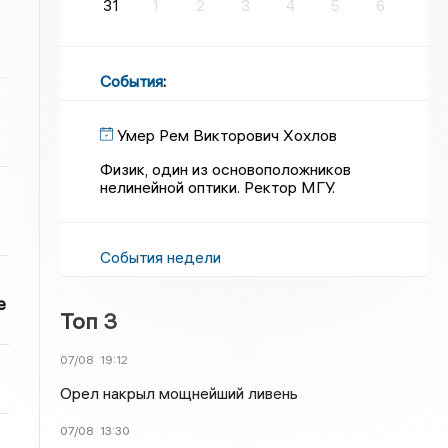
31
1
2
3
4
5
6
События
:
Умер Рем Викторович Хохлов
Физик, один из основоположников
нелинейной оптики. Ректор МГУ.
События недели
е
Топ 3
07/08
19:12
Орел накрыл мощнейший ливень
07/08
13:30