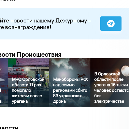
йте новости нашему Дежурному –
е вознаграждение!
вости Происшествия
В Орловской
МЧС Орловской
Минобороны РФ:
области после
области 11 раз
над семью
урагана 16 тысяч
4
помогало
регионами сбито
человек остаютс
жителям после
83 украинских
без
в
урагана
дрона
электричества
овости