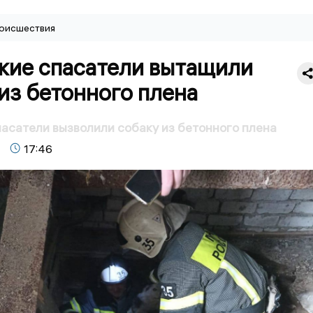
оисшествия
кие спасатели вытащили
из бетонного плена
асатели вызволили собаку из бетонного плена
17:46