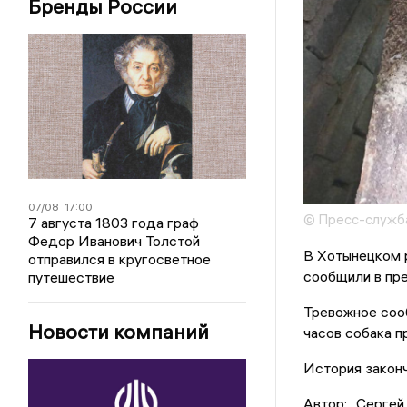
Бренды России
07/08
17:00
© Пресс-служба
7 августа 1803 года граф
Федор Иванович Толстой
В Хотынецком р
отправился в кругосветное
сообщили в пр
путешествие
Тревожное соо
Новости компаний
часов собака п
История законч
Автор:
Сергей