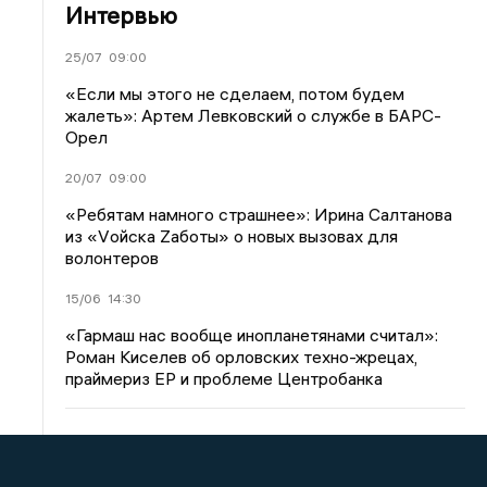
Интервью
25/07
09:00
«Если мы этого не сделаем, потом будем
жалеть»: Артем Левковский о службе в БАРС-
Орел
20/07
09:00
«Ребятам намного страшнее»: Ирина Салтанова
из «Vойска Zаботы» о новых вызовах для
волонтеров
15/06
14:30
«Гармаш нас вообще инопланетянами считал»:
Роман Киселев об орловских техно-жрецах,
праймериз ЕР и проблеме Центробанка