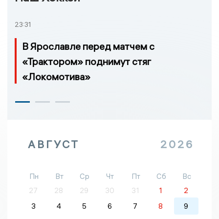
23:31
В Ярославле перед матчем с
«Трактором» поднимут стяг
«Локомотива»
АВГУСТ
2026
Пн
Вт
Ср
Чт
Пт
Сб
Вс
27
28
29
30
31
1
2
3
4
5
6
7
8
9