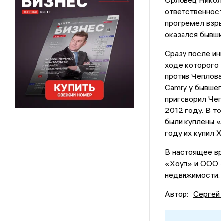
ответственност
прогремел взры
оказался бывши
Сразу после ин
ходе которого 
против Чеплова
Camry у бывше
приговорил Чеп
2012 году. В т
были куплены «
году их купил X
В настоящее в
«Хоуп» и ООО 
недвижимости.
Автор:
Сергей