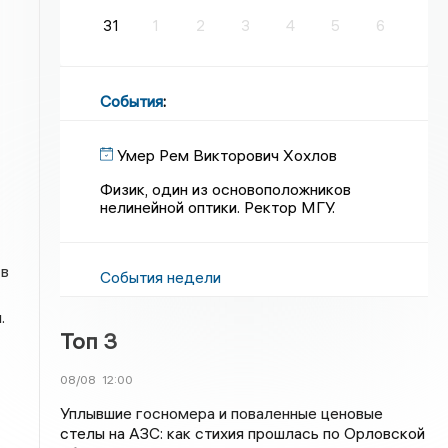
31
1
2
3
4
5
6
События
:
Умер Рем Викторович Хохлов
Физик, один из основоположников
нелинейной оптики. Ректор МГУ.
 в
События недели
.
Топ 3
08/08
12:00
Уплывшие госномера и поваленные ценовые
стелы на АЗС: как стихия прошлась по Орловской