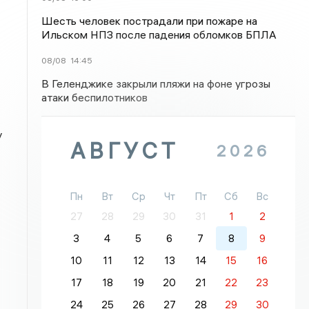
Шесть человек пострадали при пожаре на
Ильском НПЗ после падения обломков БПЛА
08/08
14:45
В Геленджике закрыли пляжи на фоне угрозы
атаки беспилотников
у
АВГУСТ
2026
Пн
Вт
Ср
Чт
Пт
Сб
Вс
27
28
29
30
31
1
2
3
4
5
6
7
8
9
10
11
12
13
14
15
16
17
18
19
20
21
22
23
24
25
26
27
28
29
30