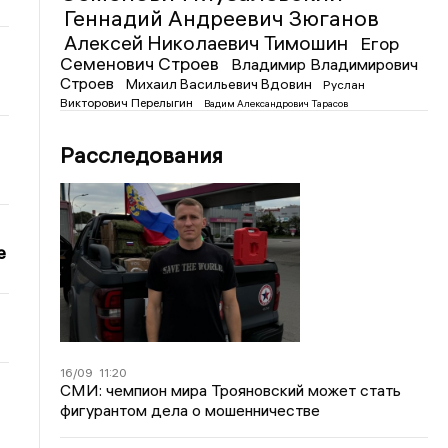
Геннадий Андреевич Зюганов
Алексей Николаевич Тимошин
Егор
Семенович Строев
Владимир Владимирович
Строев
Михаил Васильевич Вдовин
Руслан
Викторович Перелыгин
Вадим Александрович Тарасов
Расследования
е
16/09
11:20
СМИ: чемпион мира Трояновский может стать
фигурантом дела о мошенничестве