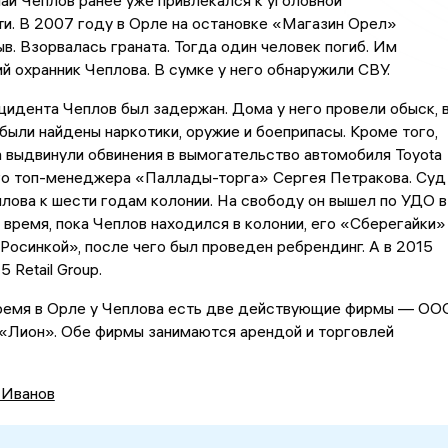
и. В 2007 году в Орле на остановке «Магазин Орел»
в. Взорвалась граната. Тогда один человек погиб. Им
й охранник Чеплова. В сумке у него обнаружили СВУ.
цидента Чеплов был задержан. Дома у него провели обыск, 
были найдены наркотики, оружие и боеприпасы. Кроме того,
 выдвинули обвинения в вымогательство автомобиля Toyota
го топ-менеджера «Паллады-торга» Сергея Петракова. Суд
лова к шести годам колонии. На свободу он вышел по УДО в
о время, пока Чеплов находился в колонии, его «Сберегайки»
Росинкой», после чего был проведен ребрендинг. А в 2015
5 Retail Group.
ремя в Орле у Чеплова есть две действующие фирмы — ОО
«Лион». Обе фирмы занимаются арендой и торговлей
 Иванов