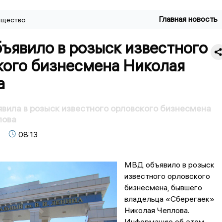
Главная новость
щество
ъявило в розыск известного
кого бизнесмена Николая
а
вила в розыск известного орловского бизнесмена
лова
08:13
МВД объявило в розыск
известного орловского
бизнесмена, бывшего
владельца «Сберегаек»
Николая Чеплова.
Информацию об этом