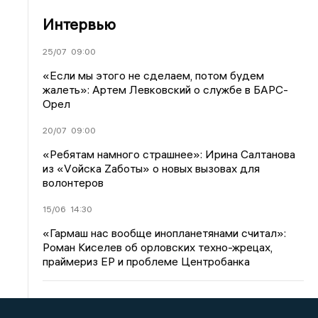
Интервью
25/07
09:00
«Если мы этого не сделаем, потом будем
жалеть»: Артем Левковский о службе в БАРС-
Орел
20/07
09:00
«Ребятам намного страшнее»: Ирина Салтанова
из «Vойска Zаботы» о новых вызовах для
волонтеров
15/06
14:30
«Гармаш нас вообще инопланетянами считал»:
Роман Киселев об орловских техно-жрецах,
праймериз ЕР и проблеме Центробанка