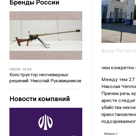
Бренды России
© ооо "РЕГИО
чем конкретно 
08/08
14:00
Конструктор неочевидных
Между тем 27 с
решений: Николай Рукавишников
Николая Чеплова
Причем речь ид
Новости компаний
аресте следует
убийства некое
приостановлено
подозреваемог