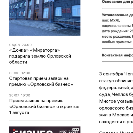
06/08
20:00
«Дочка» «Мираторга»
подарила землю Орловской
области
03/08
12:30
3 сентября Чеп
Стартовал прием заявок на
статус обвиняе
премию «Орловский бизнес»
федеральный, 
суда, Чеплов б
30/07
16:30
Прием заявок на премию
Многое указыва
«Орловский бизнес» откроется
орловского биз
1 августа
жил в Москве и
находится в ро
Орловец Никола