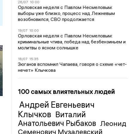
26/07
10:00
Орловская неделя с Павлом Несмеловым:
выборы уже близко, процесс над Лежневым
возобновился, СВО продолжается
19/07
10:00
Орловская неделя с Павлом Несмеловым:
криминальные чтива, победа над безбензиньем и
молитвы о ясном солнышке
18/07
15:35
Зюганов вспомнил Чапаева, говоря о схеме «чет-
нечет» Клычкова
100 самых влиятельных людей
Андрей Евгеньевич
Клычков
Виталий
Анатольевич Рыбаков
Леонид
Семенович Музалевский