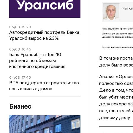
05/08
19:20
Автокредитный портфель Банка
Уралсиб вырос на 23%
05/08
10:45
Банк Уралсиб – в Топ-10
В том же поста
рейтинга по объемам
делу было воз
ипотечного кредитования
Анализ «Орловс
04/08
17:45
ВТБ поддержал строительство
полностью сов
новых жилых домов
Дело в том, чт
был убит местн
делу вскоре за
Бизнес
следователей и
данному делу.