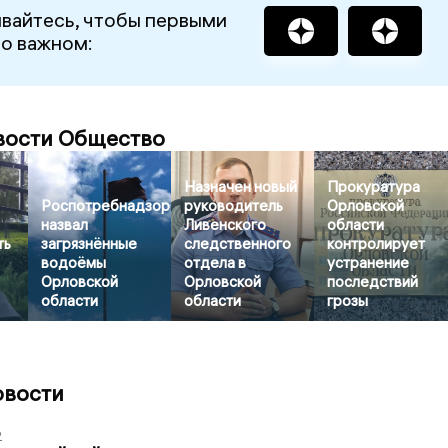
вайтесь, чтобы первыми
 о важном:
вости Общество
Назначен новый
Прокуратура
Роспотребнадзор
руководитель
Орловской
назвал
Ливенского
области
ть
загрязнённые
следственного
контролирует
водоёмы
отдела в
устранение
Орловской
Орловской
последствий
области
области
грозы
овости
2