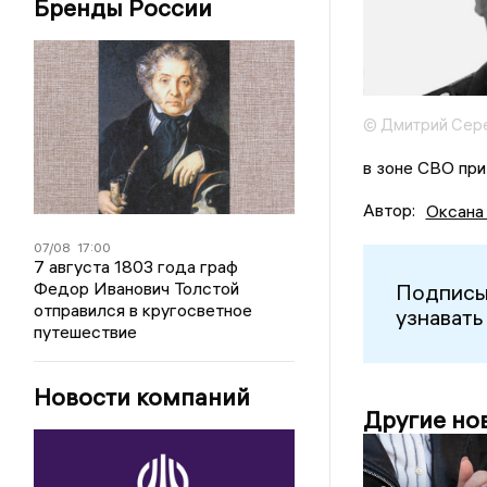
Бренды России
© Дмитрий Сер
в зоне СВО при
Автор:
Оксана
07/08
17:00
7 августа 1803 года граф
Федор Иванович Толстой
Подписы
отправился в кругосветное
узнавать
путешествие
Новости компаний
Другие но