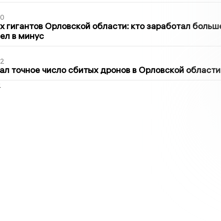
30
х гигантов Орловской области: кто заработал больш
шел в минус
02
ал точное число сбитых дронов в Орловской области
2