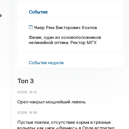
События
:
е
Умер Рем Викторович Хохлов
Физик, один из основоположников
нелинейной оптики. Ректор МГУ.
События недели
Топ 3
07/08
19:12
Орел накрыл мощнейший ливень
07/08
13:30
Пустые поилки, отсутствие корма и грязные
вольеры: как цирк «Феникс» в Орле встретил