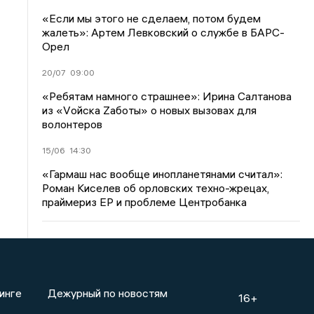
«Если мы этого не сделаем, потом будем
жалеть»: Артем Левковский о службе в БАРС-
Орел
20/07
09:00
«Ребятам намного страшнее»: Ирина Салтанова
из «Vойска Zаботы» о новых вызовах для
волонтеров
15/06
14:30
«Гармаш нас вообще инопланетянами считал»:
Роман Киселев об орловских техно-жрецах,
праймериз ЕР и проблеме Центробанка
инге
Дежурный по новостям
16+