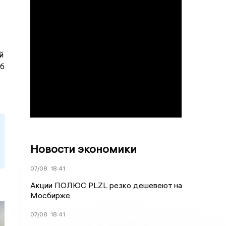
й
иб
Новости экономики
07/08
18:41
Акции ПОЛЮС PLZL резко дешевеют на
Мосбирже
07/08
18:41