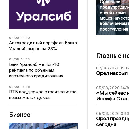
Орловцев
предупредили
новой схеме
мошенничеств
вовлечением 
преступления
05/08
19:20
Автокредитный портфель Банка
Уралсиб вырос на 23%
Главные н
05/08
10:45
Банк Уралсиб – в Топ-10
07/08/2026 19:1
рейтинга по объемам
Орел накрыл
ипотечного кредитования
04/08
17:45
05/08/2026 14:3
ВТБ поддержал строительство
«Мы сейчас н
новых жилых домов
Иосифа Стал
Бизнес
05/08/2026 08:
Орёл праздну
сегодня