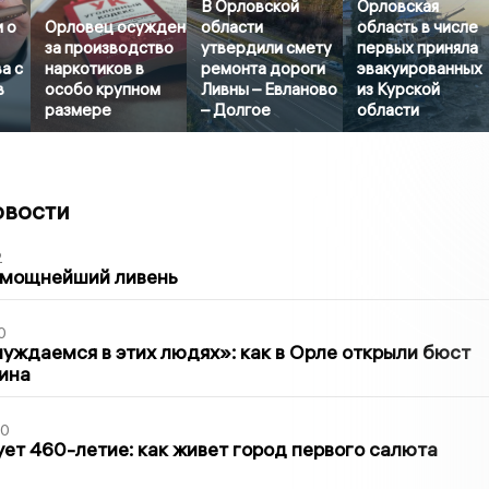
В Орловской
Орловская
 о
Орловец осужден
области
область в числе
за производство
утвердили смету
первых приняла
а с
наркотиков в
ремонта дороги
эвакуированных
в
особо крупном
Ливны – Евланово
из Курской
размере
– Долгое
области
овости
2
 мощнейший ливень
0
уждаемся в этих людях»: как в Орле открыли бюст
ина
30
ет 460-летие: как живет город первого салюта